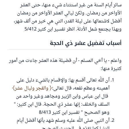
سائر أيام السنة من غير استثناء شيء منها، حتى العشر
الأواخر من رمضان. ولكنّ ليالي العشر الأواخر من رمضان
أفضل لاشتمالها على ليلة القدر، التي هي خير من ألف شهر،
وبهذا يجتمع شمل الأدلة. انظر تفسير ابن كثير 5/412
أسباب تفضيل عشر ذي الحجة
واعلم - يا أخي المسلم - أن فضيلة هذه العشر جاءت من أمور
كثيرة منها:
أن الله تعالى أقسم بها: والإقسام بالشيء دليل على
أهميته وعظم نفعه، قال تعالى:
والفجر وليال عشر
قال ابن عباس وابن الزبير ومجاهد وغير واحد من
السلف والخلف: إنها عشر ذي الحجة. قال ابن كثير: "
وهو الصحيح " تفسير ابن كثير 8/413
أن النبي صلى الله عليه وسلم شهد بأنها أفضل أيام
الدنيا كما تقدّم في الحديث الصحيح.