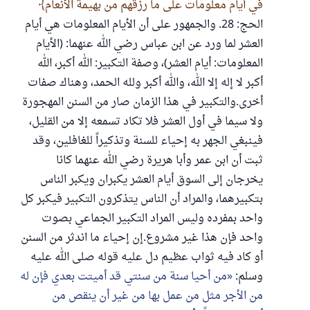
في أيام معلومات على ما رزقهم من بهيمة الأنعام
الحج: 28. والجمهور على أن الأيام المعلومات هي أيام
العشر لما ورد عن ابن عباس رضي الله عنهما: (الأيام
المعلومات: أيام العشر)، وصفة التكبير: الله أكبر، الله
أكبر لا إله إلا الله، والله أكبر ولله الحمد، وهناك صفات
أخرى.والتكبير في هذا الزمان صار من السنن المهجورة
ولا سيما في أول العشر فلا تكاد تسمعه إلا من القليل،
فينبغي الجهر به إحياء للسنة وتذكيراً للغافلين، وقد
ثبت أن ابن عمر وأبا هريرة رضي الله عنهما كانا
يخرجان إلى السوق أيام العشر يكبران ويكبر الناس
بتكبيرهما، والمراد أن الناس يتذكرون التكبير فيكبر كل
واحد بمفرده وليس المراد التكبير الجماعي بصوت
واحد فإن هذا غير مشروع.إن إحياء ما اندثر من السنن
أو كاد فيه ثواب عظيم دل عليه قوله صلى الله عليه
وسلم:
من أحيا سنة من سنتي قد أميتت بعدي فإن له
من الأجر مثل من عمل بها من غير أن ينقص من