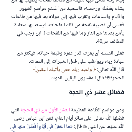
إليه، ولله تعالى فيها لطيفة من لطائف نفحاته يصيب بها من
يشاء بفضله ورحمته، فالسعيد من اغتنم مواسم الشهور
والأيام والساعات وتقرب فيها إلى مولاه بما فيها من طاعات
فعسى أن تصيبه نفحة من تلك النفحات، فيسعد بها سعادة
يأمن بعدها من النار وما فيها من اللفحات ]. ابن رجب في
اللطائف ص40.
فعلى المسلم أن يعرف قدر عمره وقيمة حياته، فيكثر من
عبادة ربه، ويواظب على فعل الخيرات إلى الممات.
قال الله تعالى:
واعبد ربك حتى يأتيك اليقين
الحجر/99 قال المفسرون اليقين: الموت.
فضائل عشر ذي الحجة
ومن مواسم الطّاعة العظيمة
العشر الأول من ذي الحجة
التي
فضّلها الله تعالى على سائر أيام العام، فعن ابن عباس رضي
الله عنهما عن النبي

قال:
ما العَمَلُ في أيَّامٍ أفْضَلَ منها في