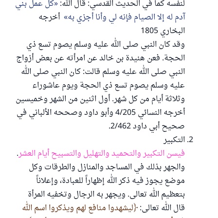
لنفسه كما في الحديث القدسي: قال الله:
كل عمل بني
آدم له إلا الصيام فإنه لي وأنا أجزي به
أخرجه
البخاري 1805
وقد كان النبي صلى الله عليه وسلم يصوم تسع ذي
الحجة. فعن هنيدة بن خالد عن امرأته عن بعض أزواج
النبي صلى الله عليه وسلم قالت: كان النبي صلى الله
عليه وسلم يصوم تسع ذي الحجة ويوم عاشوراء
وثلاثة أيام من كل شهر. أول اثنين من الشهر وخميسين
أخرجه النسائي 4/205 وأبو داود وصححه الألباني في
صحيح أبي داود 2/462.
التكبير
فيسن التكبير والتحميد والتهليل والتسبيح أيام العشر
.
والجهر بذلك في المساجد والمنازل والطرقات وكل
موضع يجوز فيه ذكر الله إظهاراً للعبادة، وإعلاناً
بتعظيم الله تعالى. ويجهر به الرجال وتخفيه المرأة
قال الله تعالى:
ليشهدوا منافع لهم ويذكروا اسم الله