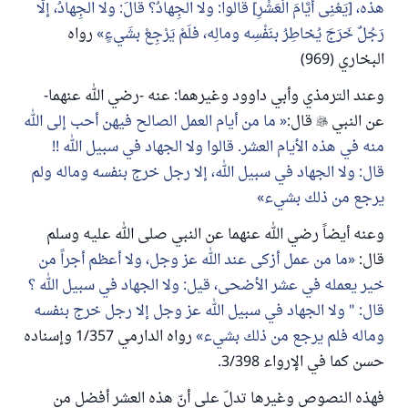
هذه، [يَعْنِى أَيَّامَ الْعَشْرِ] قالوا: ولا الجِهادُ؟ قالَ: ولا الجِهادُ، إلَّا
رَجُلٌ خَرَجَ يُخاطِرُ بنَفْسِه ومالِه، فلَمْ يَرْجِعْ بشَيءٍ
رواه
البخاري (969)
وعند الترمذي وأبي داوود وغيرهما: عنه -رضي الله عنهما-
عن النبي

قال:
ما من أيام العمل الصالح فيهن أحب إلى الله
منه في هذه الأيام العشر. قالوا ولا الجهاد في سبيل الله !!
قال: ولا الجهاد في سبيل الله، إلا رجل خرج بنفسه وماله ولم
يرجع من ذلك بشيء
وعنه أيضاً رضي الله عنهما عن النبي صلى الله عليه وسلم
قال:
ما من عمل أزكى عند الله عز وجل، ولا أعظم أجراً من
خير يعمله في عشر الأضحى، قيل: ولا الجهاد في سبيل الله ؟
قال: " ولا الجهاد في سبيل الله عز وجل إلا رجل خرج بنفسه
وماله فلم يرجع من ذلك بشيء
رواه الدارمي 1/357 وإسناده
حسن كما في الإرواء 3/398.
فهذه النصوص وغيرها تدلّ على أنّ هذه العشر أفضل من