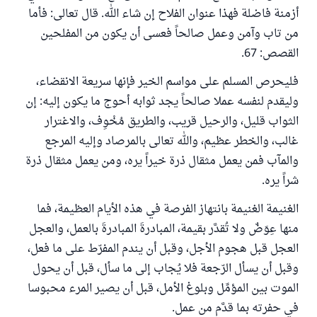
أزمنة فاضلة فهذا عنوان الفلاح إن شاء الله. قال تعالى: فأما
من تاب وآمن وعمل صالحاً فعسى أن يكون من المفلحين
القصص: 67.
فليحرص المسلم على مواسم الخير فإنها سريعة الانقضاء،
وليقدم لنفسه عملا صالحاً يجد ثوابه أحوج ما يكون إليه: إن
الثواب قليل، والرحيل قريب، والطريق مُخْوِف، والاغترار
غالب، والخطر عظيم، والله تعالى بالمرصاد وإليه المرجع
والمآب فمن يعمل مثقال ذرة خيراً يره، ومن يعمل مثقال ذرة
شراً يره.
الغنيمة الغنيمة بانتهاز الفرصة في هذه الأيام العظيمة، فما
منها عِوَضٌ ولا تُقدَّر بقيمة، المبادرةَ المبادرةَ بالعمل، والعجل
العجل قبل هجوم الأجل، وقبل أن يندم المفرّط على ما فعل،
وقبل أن يسأل الرّجعة فلا يُجاب إلى ما سأل، قبل أن يحول
الموت بين المؤمِّل وبلوغ الأمل، قبل أن يصير المرء محبوسا
في حفرته بما قدَّم من عمل.