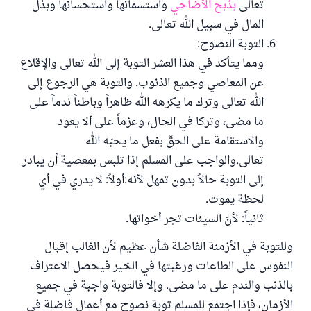
تعالى
بذبح الأضاحي
واستسمانها واستحسانها وبذل
المال في سبيل الله تعالى.
التوبة النصوح:
ومما يتأكد في هذا العشر التوبة إلى الله تعالى والإقلاع
عن المعاصي وجميع الذنوب. والتوبة هي الرجوع إلى
الله تعالى وترك ما يكرهه الله ظاهراً وباطناً ندماً على
ما مضى، وتركا في الحال، وعزماً على ألا يعود
والاستقامة على الحقّ بفعل ما يحبّه الله
تعالى.والواجب على المسلم إذا تلبس بمعصية أن يبادر
إلى التوبة حالاً بدون تمهل لأنه:أولاً: لا يدري في أي
لحظة يموت.
ثانياً: لأنّ السيئات تجر أخواتها.
وللتوبة في الأزمنة الفاضلة شأن عظيم لأن الغالب إقبال
النفوس على الطاعات ورغبتها في الخير فيحصل الاعتراف
بالذنب والندم على ما مضى. وإلا فالتوبة واجبة في جميع
الأزمان، فإذا اجتمع للمسلم توبة نصوح مع أعمال فاضلة في