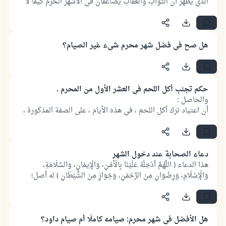
الذي يظهر أن الثواب والعقاب يُضاعفان في الأشهر الحرم كيفًا لا
عددًا؛ فالحسنة في الأشهر الحرم أعظم من الحسنة في غيرها من
الأزمنة غير الفاضلة، والسيئة فيها أعظم من السيئة في غيرها من
الأزمنة غير الفاضلة.
هل صح في فضل شهر محرم شيء غير الصيام؟
حكم تجنب أكل اللحم في العشر الأول من المحرم .
والحاصل :
أن اعتياد ترك أكل اللحم ، في هذه الأيام ، على الصفة المذكورة ،
سواء كان ذلك بعهد
مع الله ، أو مع الناس ، أو مع النفس ، أو من غير عهد : كل ذلك من
البدع التي لا
يحل التقرب إلى الله تعالى بها ، ولا يحل طاعة الآباء والأجداد
دعاء الصحابة عند دخول الشهر
فيها ، ولا متابعتهم
هذا الدعاء ( اللَّهُمَّ أَدْخِلْهُ عَلَيْنَا بِالْأَمْنِ، وَالْإِيمَانِ، وَالسَّلَامَةِ،
عليها .
وَالْإِسْلَامِ، وَرِضْوَانٍ مِنَ الرَّحْمَنِ، وَجَوَازٍ مِنَ الشَّيْطَانِ ) له أصل؛
وينظر للفائدة جواب السؤال
ويحسن بالمسلم أن يقوله عند دخول الهلال
رقم : (193281) .
والله تعالى أعلم .
هل الأفضل في شهر محرم: صيامه كاملًا أم صيام داود؟