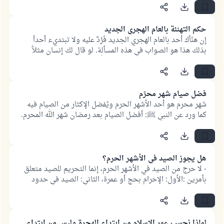
حكم التهنئة بالعام الهجري الجديد
إن هنّأك أحد بالعام الهجري الجديد فَرُدَّ عليه ولا تبتديء أحداً
بذلك هذا هو الصواب في هذه المسألة. لو قال لك إنسان مثلاً
نهنئك بهذا العام الجديد قل: هنئك الله بخير وجعله عام خير
وبركة، لكن لا تبتدئ الناس أنت.
فضل صيام شهر محرّم
شهر محرم هو أحد الأشهر الحرم ويُفضل الإكثار من الصيام فيه
كما ورد عن النبي ﷺ: أفضل الصيام بعد رمضان شهر الله المحرم.
ويُحمل الحديث على الإكثار من الصيام في شهر محرم لا صومه
كله.
هل يجوز الصيد في الأشهر الحرم؟
- لا حرج من الصيد في الأشهر الحرم، إنما التحريم للصيد متعلق
بأمرين :الأول: الإحرام بحج أو عمرة، الثاني: الصيد في حدود
الحرم، والمقصود به مكة والمدينة.
- الأشهر الحرم هي رجب وذو القعدة وذو الحجة والمحرم.
لماذا نحسب عمر الإسلام من ابتداء الهجرة وليس من ابتداء