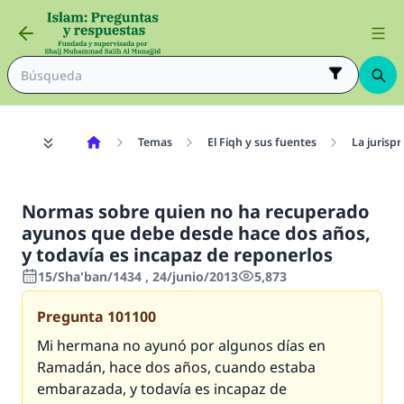
Temas
El Fiqh y sus fuentes
La jurisp
Normas sobre quien no ha recuperado
ayunos que debe desde hace dos años,
y todavía es incapaz de reponerlos
15/Sha'ban/1434 , 24/junio/2013
5,873
Pregunta
101100
Mi hermana no ayunó por algunos días en
Ramadán, hace dos años, cuando estaba
embarazada, y todavía es incapaz de