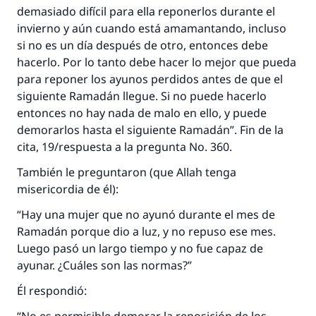
demasiado difícil para ella reponerlos durante el
invierno y aún cuando está amamantando, incluso
si no es un día después de otro, entonces debe
hacerlo. Por lo tanto debe hacer lo mejor que pueda
para reponer los ayunos perdidos antes de que el
siguiente Ramadán llegue. Si no puede hacerlo
entonces no hay nada de malo en ello, y puede
demorarlos hasta el siguiente Ramadán”. Fin de la
cita, 19/respuesta a la pregunta No. 360.
También le preguntaron (que Allah tenga
La respuesta no. 110845 salvó un
misericordia de él):
matrimonio.
“Hay una mujer que no ayunó durante el mes de
Ramadán porque dio a luz, y no repuso ese mes.
Desde la Q hasta la A, su contribución ayuda a
Luego pasó un largo tiempo y no fue capaz de
IslamQA.
ayunar. ¿Cuáles son las normas?”
Profeta ﷺ dijo:
Él respondió:
"Una persona que orienta a otros a hacer el
bien obtendrá la misma recompensa que