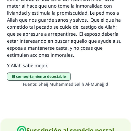
material hace que uno tome la inmoralidad con
Profeta ﷺ dijo:
"Una persona que orienta a otros a hacer el
liviandad y estimula la promiscuidad. Le pedimos a
bien obtendrá la misma recompensa que
Allah que nos guarde sanos y salvos. Que el que ha
aquellos que lo realicen."
cometido tal pecado se cuide del castigo de Allah;
que se apresure a arrepentirse. El esposo debería
(MUSLIM, 1893)
estar interesando en buscar aquello que ayude a su
esposa a mantenerse casta, y no cosas que
estimulen acciones inmorales.
Contribuir
Y Allah sabe mejor.
El comportamiento detestable
Fuente
:
Sheij Muhammad Salih Al-Munajjid
Suscripción al servicio postal