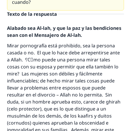
cuando?
Texto de la respuesta
Alabado sea Al-lah, y que la paz y las bendiciones
sean con el Mensajero de Al-lah.
Mirar pornografía está prohibido, sea la persona
casada o no. El que lo hace debe arrepentirse ante
a Allah. ؟Cَmo puede una persona mirar tales
cosas con su esposa y permitir que ella también lo
mire? Las mujeres son débiles y fácilmente
influenciables; de hecho mirar tales cosas puede
llevar a problemas entre esposos que puede
resultar en el divorcio – Allah no lo permita. Sin
La respuesta no. 110845 salvó un
duda, si un hombre aprueba esto, carece de ghirah
matrimonio.
(celo protector), que es lo que distingue a un
musulmán de los demás, de los kaafirs y duitos
Desde la Q hasta la A, su contribución ayuda a
(cornudos) quienes aprueban la obscenidad e
IslamQA.
inmoralidad en sus familias. Además, mirar este