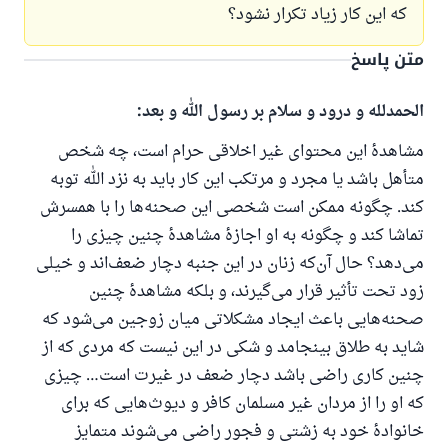
که این کار زیاد تکرار نشود؟
متن پاسخ
الحمدلله و درود و سلام بر رسول الله و بعد:
مشاهدهٔ این محتوای غیر اخلاقی حرام است، چه شخص
متأهل باشد یا مجرد و مرتکب این کار باید به نزد الله توبه
کند. چگونه ممکن است شخصی این صحنه‌ها را با همسرش
تماشا کند و چگونه به او اجازهٔ مشاهدهٔ چنین چیزی را
می‌دهد؟ حال آن‌که زنان در این جنبه دچار ضعف‌اند و خیلی
زود تحت تأثیر قرار می‌گیرند، و بلکه مشاهدهٔ چنین
صحنه‌هایی باعث ایجاد مشکلاتی میان زوجین می‌شود که
پاسخ شمارهٔ ۱۱۰۸۴۵ یک زندگی زناشویی
شاید به طلاق بینجامد و شکی در این نیست که مردی که از
را نجات داد.
چنین کاری راضی باشد دچار ضعف در غیرت است… چیزی
که او را از مردان غیر مسلمان کافر و دیوث‌هایی که برای
از پرسش تا پاسخ، کمک مالی شما «اسلام سوال و جواب» را
خانوادهٔ خود به زشتی و فجور راضی می‌شوند متمایز
یاری می‌دهد.