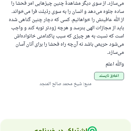
می‌سازد. از سوی دیگر مشاهدهٔ چنین چیزهایی امر فحشا را
رسول الله صلی الله علیه وسلم می‌فرماید
ساده جلوه می‌دهد و انسان را به سوی رذیلت فرا می‌خواند.
آنکه به سوی خیری راهنمایی کند مانند پاداش انجام
دهنده‌اش را خواهد داشت
از الله عافیتش را خواهانیم. کسی که دچار چنین گناهی شده
باید از مجازات الهی بترسد و هرچه زودتر توبه کند و واجب
(مسلم: ۱۸۹۳)
است که نسبت به هر چیزی که سبب پاکدامنی خانواده‌اش
می‌شود حریص باشد نه آن‌چه راه فحشا را برای آنان آسان
همکاری
می‌سازد.
والله اعلم
اخلاق ناپسند
منبع
:
شیخ محمد صالح المنجد