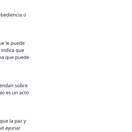
obediencia o
que le puede
 indica que
ona que puede
ciendan sobre
nio.
No es un acto
A.
(que la paz y
a
dad ayunar