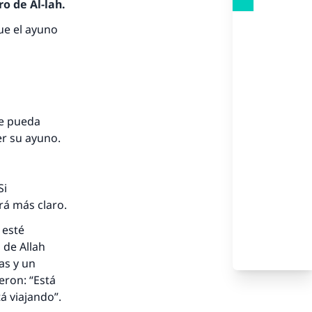
o de Al-lah.
e el ayuno
ue pueda
er su ayuno.
Si
rá más claro.
 esté
 de Allah
as y un
á viajando”.