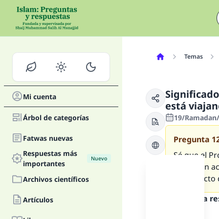
Temas
Significad
Mi cuenta
está viaja
Árbol de categorías
19/Ramadan/
Fatwas nuevas
Pregunta
1
Respuestas más
Sé que el Pr
Nuevo
importantes
“No es un acto d
es correcto 
Archivos científicos
Texto de la r
Artículos