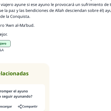
viajero ayune si ese ayuno le provocará un sufrimiento de 
que la paz y las bendiciones de Allah desciendan sobre él) a
o de la Conquista.
bro ‘Awn al-Ma’bud.
ejor.
ajero
&A
elacionadas
 o seguir ayunando?
escargar
Compartir