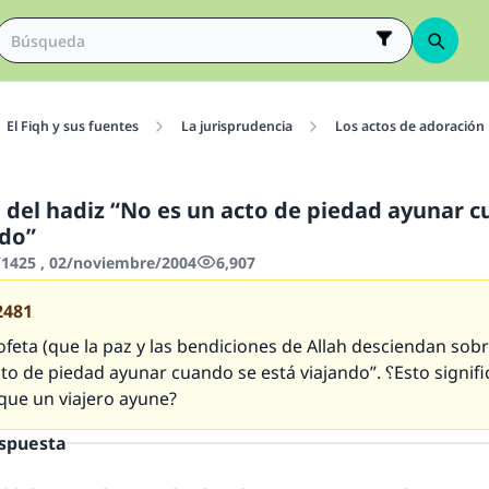
El Fiqh y sus fuentes
La jurisprudencia
Los actos de adoración
o del hadiz “No es un acto de piedad ayunar 
ndo”
1425 , 02/noviembre/2004
6,907
2481
ofeta (que la paz y las bendiciones de Allah desciendan sobre
e piedad ayunar cuando se está viajando”. ؟Esto significa que no
que un viajero ayune?
espuesta