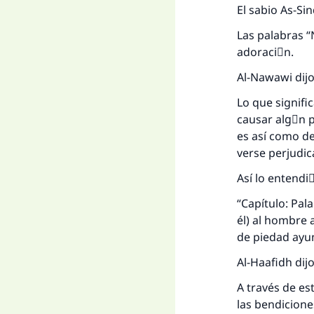
El sabio As-Sin
Las palabras “
adoraciَn.
Al-Nawawi dij
Lo que signifi
causar algْn p
es así como de
verse perjudi
Así lo entendiَ
“Capítulo: Pal
La 
él) al hombre 
de piedad ayun
D
Al-Haafidh dij
A través de est
las bendicione