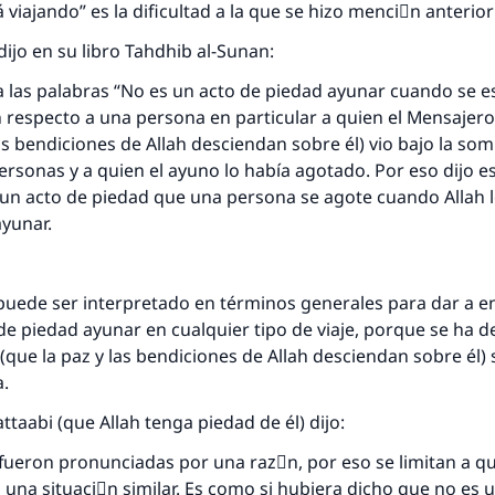
 viajando” es la dificultad a la que se hizo menciَn anteri
(MUSLIM, 1893)
dijo en su libro Tahdhib al-Sunan:
 las palabras “No es un acto de piedad ayunar cuando se es
Contribuir
n respecto a una persona en particular a quien el Mensajero
las bendiciones de Allah desciendan sobre él) vio bajo la so
ersonas y a quien el ayuno lo había agotado. Por eso dijo e
s un acto de piedad que una persona se agote cuando Allah 
ayunar.
 puede ser interpretado en términos generales para dar a 
de piedad ayunar en cualquier tipo de viaje, porque se ha
 (que la paz y las bendiciones de Allah desciendan sobre él) 
a.
Jattaabi (que Allah tenga piedad de él) dijo:
fueron pronunciadas por una razَn, por eso se limitan a q
una situaciَn similar. Es como si hubiera dicho que no es 