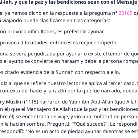
-lah, y que la paz y las bendiciones sean con el Mensajer
, ya hemos dicho en la respuesta a la pregunta n°
20165
qu
 viajando puede clasificarse en tres categorías:
 no provoca dificultades, es preferible ayunar.
o provoca dificultades, entonces es mejor romperlo.
sona se verá perjudicada por ayunar o existe el temor de q
es el ayuno se convierte en haraam y debe la persona romp
 citado evidencia de la Sunnah con respecto a ello.
iz al que se refiere nuestro lector se aplica al tercer caso. 
ontexto del hadiz y la razَn por la que fue narrado, queda
) y Muslim (1115) narraron de Yabir ibn ‘Abd-Allah (que Allah
 él) que el Mensajero de Allah (que la paz y las bendiciones
re él) se encontraba de viaje, y vio una multitud de person
sombra. Preguntَ: “؟Qué sucede?”. Le respondieron: “Está
respondiَ: “No es un acto de piedad ayunar mientras se est