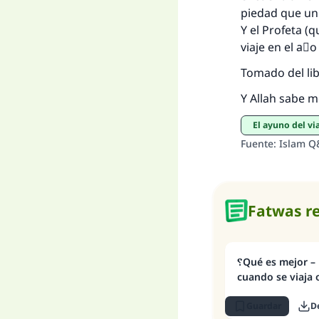
piedad que un 
Y el Profeta (
viaje en el aٌ
Tomado del li
Y Allah sabe m
El ayuno del vi
Fuente
:
Islam Q
Fatwas r
؟Qué es mejor – romper el ayuno
cuando se viaja
Guardar
D