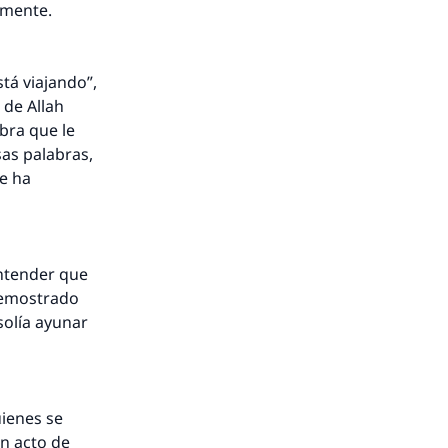
ormente.
tá viajando”,
 de Allah
mbra que le
sas palabras,
le ha
entender que
 demostrado
solía ayunar
uienes se
un acto de