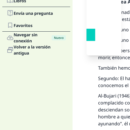
Libros
Alabado sea Al
Antes que nada
Envía una pregunta
cuando se está
Favoritos
1 – Si el ayuno
Navegar sin
Nuevo
2 – Si el ayun
conexión
Volver a la versión
3 – Si una per
antigua
morir, entonc
También hemos
Segundo: El had
conocemos el c
Al-Bujari (1946
complacido con
desciendan sob
hombre a quien le hacían 
ayunando”. él 