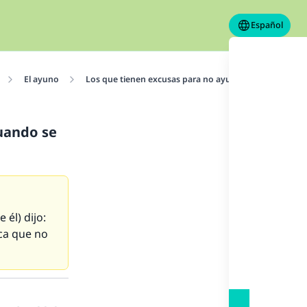
Español
El ayuno
Los que tienen excusas para no ayunar
El ayuno 
cuando se
 él) dijo: