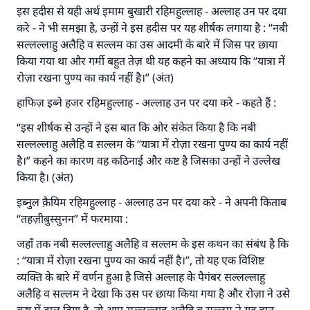
इस हदीस से यही अर्थ इमाम बुखारी रहिमहुल्लाह - अल्लाह उन पर दया
करे - ने भी समझा है, उन्हों ने इस हदीस पर यह शीर्षक लगाया है : “नबी
सल्लल्लाहु अलैहि व सल्लम का उस आदमी के बारे में जिस पर छाया
किया गया था और गर्मी बहुत तेज़ थी यह कहने का अध्याय कि “यात्रा में
उत्तर संख्या 110845 ने एक शादी बचाई।.
रोज़ा रखना पुण्य का कार्य नहीं है।” (अंत)
हाफिज़ इब्ने हजर रहिमहुल्लाह - अल्लाह उन पर दया करे - कहते हैं :
उम्मत के प्रश्नों का उत्तर देने में हमारी सहायता करें
“इस शीर्षक से उन्हों ने इस बात कि ओर संकेत किया है कि नबी
अल्लाह के रसूल सल्लल्लाहु अलैहि व सल्लम ने फरमाया :
सल्लल्लाहु अलैहि व सल्लम के “यात्रा में रोज़ा रखना पुण्य का कार्य नहीं
'जो व्यक्ति भलाई का मार्ग दर्शाए, उसके लिए उस भलाई के
करने वाले के समान प्रतिफल है।''
है।” कहने का कारण वह कठिनाई और कष्ट है जिसका उन्हों ने उल्लेख
किया है। (अंत)
(मुस्लिम : 1893).
इब्नुल क़ैयिम रहिमहुल्लाह - अल्लाह उन पर दया करे - ने अपनी किताब
“तहज़ीबुस्सुनन” में फरमाया :
योगदान करें
जहाँ तक नबी सल्लल्लाहु अलैहि व सल्लम के इस कथन का संबंध है कि
: “यात्रा में रोज़ा रखना पुण्य का कार्य नहीं है।”, तो यह एक विशिष्ट
व्यक्ति के बारे में वर्णन हुआ है जिसे अल्लाह के पैगंबर सल्लल्लाहु
अलैहि व सल्लम ने देखा कि उस पर छाया किया गया है और रोज़ा ने उसे