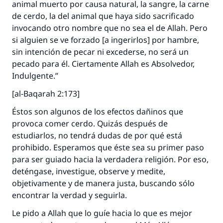
animal muerto por causa natural, la sangre, la carne
IslamQA.
de cerdo, la del animal que haya sido sacrificado
Profeta ﷺ dijo:
invocando otro nombre que no sea el de Allah. Pero
"Una persona que orienta a otros a hacer el
si alguien se ve forzado [a ingerirlos] por hambre,
bien obtendrá la misma recompensa que
sin intención de pecar ni excederse, no será un
aquellos que lo realicen."
pecado para él. Ciertamente Allah es Absolvedor,
Indulgente.”
(MUSLIM, 1893)
[al-Baqarah 2:173]
Éstos son algunos de los efectos dañinos que
Contribuir
provoca comer cerdo. Quizás después de
estudiarlos, no tendrá dudas de por qué está
prohibido. Esperamos que éste sea su primer paso
para ser guiado hacia la verdadera religión. Por eso,
deténgase, investigue, observe y medite,
objetivamente y de manera justa, buscando sólo
encontrar la verdad y seguirla.
Le pido a Allah que lo guíe hacia lo que es mejor