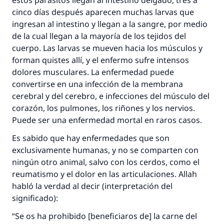
estos parásitos llegan al intestino delgado, tres a
cinco días después aparecen muchas larvas que
ingresan al intestino y llegan a la sangre, por medio
de la cual llegan a la mayoría de los tejidos del
cuerpo. Las larvas se mueven hacia los músculos y
forman quistes allí, y el enfermo sufre intensos
dolores musculares. La enfermedad puede
convertirse en una infección de la membrana
cerebral y del cerebro, e infecciones del músculo del
corazón, los pulmones, los riñones y los nervios.
Puede ser una enfermedad mortal en raros casos.
Es sabido que hay enfermedades que son
exclusivamente humanas, y no se comparten con
ningún otro animal, salvo con los cerdos, como el
reumatismo y el dolor en las articulaciones. Allah
La respuesta no. 110845 salvó un
habló la verdad al decir (interpretación del
significado):
matrimonio.
“Se os ha prohibido [beneficiaros de] la carne del
Desde la Q hasta la A, su contribución ayuda a