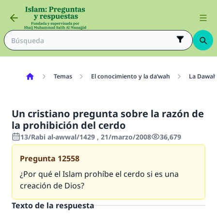
Temas
El conocimiento y la da‘wah
La Dawah
Un cristiano pregunta sobre la razón de
la prohibición del cerdo
13/Rabi al-awwal/1429 , 21/marzo/2008
36,679
Pregunta
12558
¿Por qué el Islam prohíbe el cerdo si es una
creación de Dios?
Texto de la respuesta