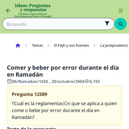
Temas
El Fiqh y sus fuentes
La jurisprudenci
Comer y beber por error durante el día
en Ramadán
06/Ramadan/1425 , 20/octubre/2004
6,155
Pregunta
12589
؟Cuál es la reglamentaciَn que se aplica a quien
come o bebe por error durante el día en
Ramadán?