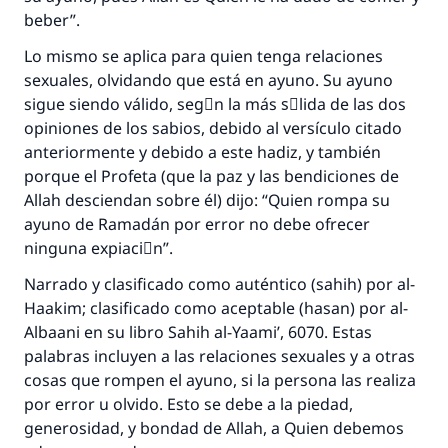
La respuesta no. 110845 salvó un
beber”.
matrimonio.
Lo mismo se aplica para quien tenga relaciones
sexuales, olvidando que está en ayuno. Su ayuno
Desde la Q hasta la A, su contribución ayuda a
IslamQA.
sigue siendo válido, segْn la más sَlida de las dos
opiniones de los sabios, debido al versículo citado
Profeta ﷺ dijo:
anteriormente y debido a este hadiz, y también
"Una persona que orienta a otros a hacer el
porque el Profeta (que la paz y las bendiciones de
bien obtendrá la misma recompensa que
Allah desciendan sobre él) dijo: “Quien rompa su
aquellos que lo realicen."
ayuno de Ramadán por error no debe ofrecer
(MUSLIM, 1893)
ninguna expiaciَn”.
Narrado y clasificado como auténtico (sahih) por al-
Haakim; clasificado como aceptable (hasan) por al-
Contribuir
Albaani en su libro Sahih al-Yaami’, 6070. Estas
palabras incluyen a las relaciones sexuales y a otras
cosas que rompen el ayuno, si la persona las realiza
por error u olvido. Esto se debe a la piedad,
generosidad, y bondad de Allah, a Quien debemos