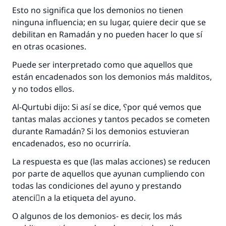
Esto no significa que los demonios no tienen
ninguna influencia; en su lugar, quiere decir que se
debilitan en Ramadán y no pueden hacer lo que sí
en otras ocasiones.
Puede ser interpretado como que aquellos que
están encadenados son los demonios más malditos,
y no todos ellos.
La respuesta no. 110845 salvó un
Al-Qurtubi dijo: Si así se dice, ؟por qué vemos que
matrimonio.
tantas malas acciones y tantos pecados se cometen
durante Ramadán? Si los demonios estuvieran
Desde la Q hasta la A, su contribución ayuda a
encadenados, eso no ocurriría.
IslamQA.
La respuesta es que (las malas acciones) se reducen
Profeta ﷺ dijo:
por parte de aquellos que ayunan cumpliendo con
"Una persona que orienta a otros a hacer el
bien obtendrá la misma recompensa que
todas las condiciones del ayuno y prestando
aquellos que lo realicen."
atenciَn a la etiqueta del ayuno.
(MUSLIM, 1893)
O algunos de los demonios- es decir, los más