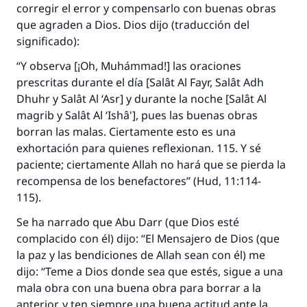
corregir el error y compensarlo con buenas obras
que agraden a Dios. Dios dijo (traducción del
significado):
“Y observa [¡Oh, Muhámmad!] las oraciones
prescritas durante el día [Salât Al Fayr, Salât Adh
Dhuhr y Salât Al ‘Asr] y durante la noche [Salât Al
magrib y Salât Al ‘Ishâ'], pues las buenas obras
borran las malas. Ciertamente esto es una
exhortación para quienes reflexionan. 115. Y sé
paciente; ciertamente Allah no hará que se pierda la
recompensa de los benefactores” (Hud, 11:114-
115).
Se ha narrado que Abu Darr (que Dios esté
complacido con él) dijo: “El Mensajero de Dios (que
la paz y las bendiciones de Allah sean con él) me
dijo: “Teme a Dios donde sea que estés, sigue a una
mala obra con una buena obra para borrar a la
anterior, y ten siempre una buena actitud ante la