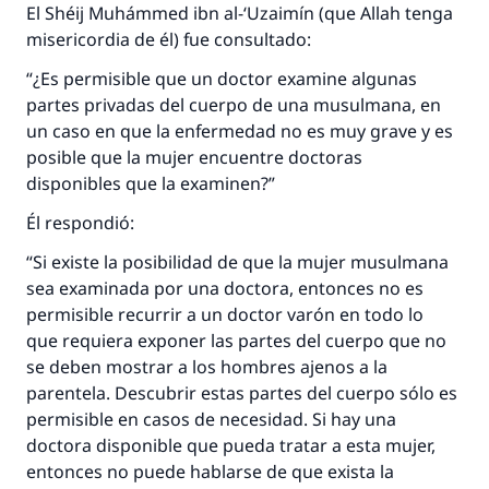
El Shéij Muhámmed ibn al-‘Uzaimín (que Allah tenga
misericordia de él) fue consultado:
“¿Es permisible que un doctor examine algunas
partes privadas del cuerpo de una musulmana, en
un caso en que la enfermedad no es muy grave y es
posible que la mujer encuentre doctoras
disponibles que la examinen?”
Él respondió:
“Si existe la posibilidad de que la mujer musulmana
sea examinada por una doctora, entonces no es
La respuesta no. 110845 salvó un
permisible recurrir a un doctor varón en todo lo
matrimonio.
que requiera exponer las partes del cuerpo que no
se deben mostrar a los hombres ajenos a la
Desde la Q hasta la A, su contribución ayuda a
parentela. Descubrir estas partes del cuerpo sólo es
IslamQA.
permisible en casos de necesidad. Si hay una
doctora disponible que pueda tratar a esta mujer,
Profeta ﷺ dijo:
"Una persona que orienta a otros a hacer el
entonces no puede hablarse de que exista la