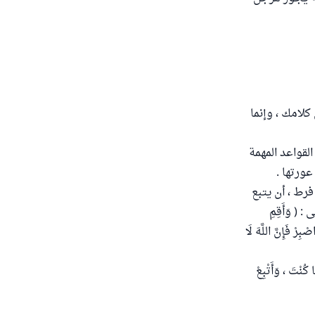
كلامك ، وإنما
القواعد المهمة
ورتها .
فرط ، أن يتبع
( وَأَقِمِ
بِرْ فَإِنَّ اللَّهَ لَا
كُنْتَ ، وَأَتْبِعْ