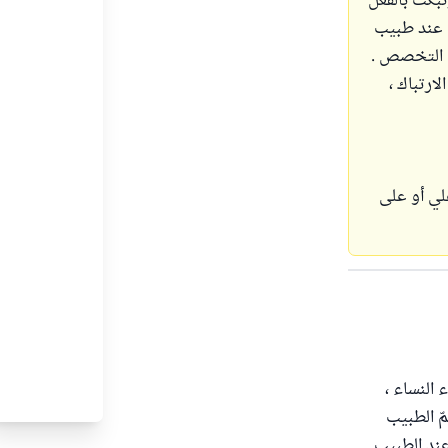
تبكت بالفعل
ض عند طبيب
 التخصص .
ارتباك ،
لي أو على
 النساء ،
مّ الطبيب
عند الطبيب