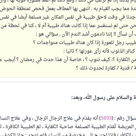
ام بذلك إذا لم ترغب في ذلك ، ومع ذلك لم أعط مشورة قوية لها ، وار
كدة مما يجب القيام به . انتهى بها المطاف بعمل فحص لمنطقة الحو
جدنا في وقت لاحق طبيبة في نفس المكان غير مسلمة أيضا في نفس
حن حتى لم نستفسر عما إذا كانت هناك طبيبة أم لا ، كنا في لحظة من ال
ن نسأل !! إننا نادمون أشد الندم الآن . سؤالي هو :
بيب رجل للعورة إذا كان هناك طبيبات متواجدات ؟
بائر الذنوب لأنه رأى عورتها ؟ ثانيا :
ن الكفارة ؟، كيف نتوب ؟ ، خاصة أن هذا حدث في رمضان ؟ أيجب ع
/ فدية / كفارة لحدوث ذلك ؟
ة والسلام على رسول الله، وبعد:
ؤال رقم : (
5693
) أنه يقدّم في علاج الرجال الرجال ، وفي علاج النساء
مريضة تُقدّم الطبيبة المسلمة صاحبة الكفاية ، ثمّ الطبيبة الكافرة ، ث
بيب الكافر ؛ فإذا احتيج إلى مختصة من النساء فلم توجد : جاز الكشف 