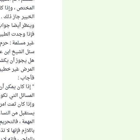
المختص ، وإذا كا
الخبير جاز ذلك .
وينظر أيضا جواب 
فإذا وجدت الطبيبة
غير مسلمة : حرم ع
سئل الشيخ ابن عث
هل يجوز أن يكشف 
المرض غير خطير 
فأجاب :
" إذا كان يمكن أن
المسائل التي تكون
وإذا كان ثمت امرأ
يستقبل من النساء
المهمة ، فالتحري
باللازم فإنها لا 
بالواجب فإنه لا ي