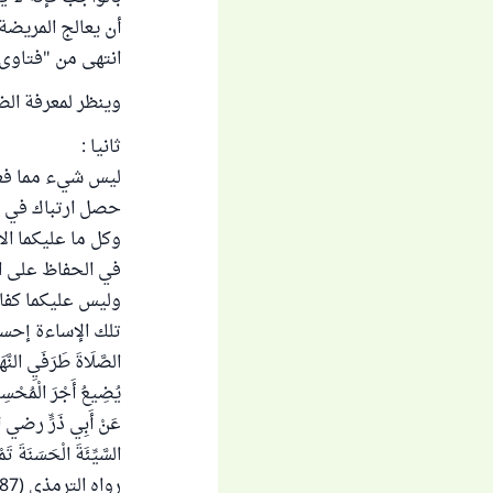
أن يعالج المريضة
انتهى من "فتاوى نور على الدرب
وينظر لمعرفة الضو
ثانيا :
ليس شيء مما فعلت
حصل ارتباك في ا
وكل ما عليكما الا
في الحفاظ على ال
وليس عليكما كفارة
تلك الإساءة إحسانا
الصَّلَاةَ طَرَفَيِ النَّهَ
يُضِيعُ أَجْرَ الْمُحْسِنِي
عَنْ أَبِي ذَرٍّ رضي الله 
السَّيِّئَةَ الْحَسَنَةَ ت
رواه الترمذي (1987) وقال : حَدِيثٌ حَسَنٌ صَحِيحٌ ، وحسنه الألباني .