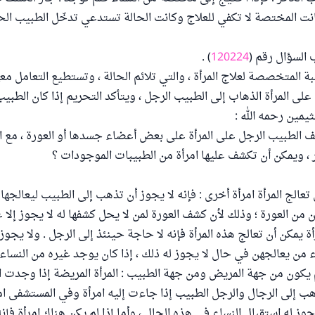
نت المختصة لا تكفي للعلاج وكانت الحالة تستدعي تدخّل الطبيب الحا
السؤال رقم (
120224
) .
 المتخصصة لعلاج المرأة ، والتي تلائم الحالة ، وتستطيع التعامل معه
لى المرأة الذهاب إلى الطبيب الرجل ، ويتأكد التحريم إذا كان الطبيب 
يمين رحمه الله :
الطبيب الرجل على المرأة على بعض أعضاء جسدها أو العورة ، مع ال
، ويمكن أن تكشف عليها امرأة من الطبيبات الموجودات ؟
 تعالج المرأة امرأة أخرى : فإنه لا يجوز أن تذهب إلى الطبيب ليعالجها 
 من العورة ؛ وذلك لأن كشف العورة لمن لا يحل كشفها له لا يجوز إلا ع
ة يمكن أن تعالج هذه المرأة فإنه لا حاجة حينئذ إلى الرجل . ولا يجوز 
 من يعالجهن في حال لا يجوز له ذلك ، إذا كان يوجد غيره من النساء
م يكون من جهة المريض ومن جهة الطبيب : المرأة المريضة إذا وجدت ا
تذهب إلى الرجال والرجل الطبيب إذا جاءت إليه امرأة وفي المستشفى ام
جوز له استقبال النساء في هذه الحال ، وأما إذا لم يكن هناك امرأة فإ