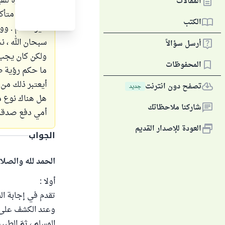
غير مجبرة للقي
المقالات
، ولم تكن متأ
الكتب
غير مسلم . وو
سبحان الله ، ن
أرسل سؤالاً
ولكن كان يجب أ
المحفوظات
ما حكم رؤية ط
أيعتبر ذلك من ك
تصفح دون انترنت
جديد
هل هناك نوع م
شاركنا ملاحظاتك
أمي دفع صدقة 
العودة للإصدار القديم
الجواب
الحمد لله والصلا
أولا :
تقدم في إجابة الس
وعند الكشف على ال
المسلم ، ثمّ الط