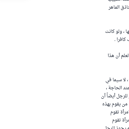
ذق الماهر
ا ، ولو كانت
كافرا .
علم أن هذا
، لا سيما في
ند الحاجة ،
للرجل أيضاً أن
 من يقوم بهذه
مرأة تقوم
رأة تقوم
نه يجوز للرجل