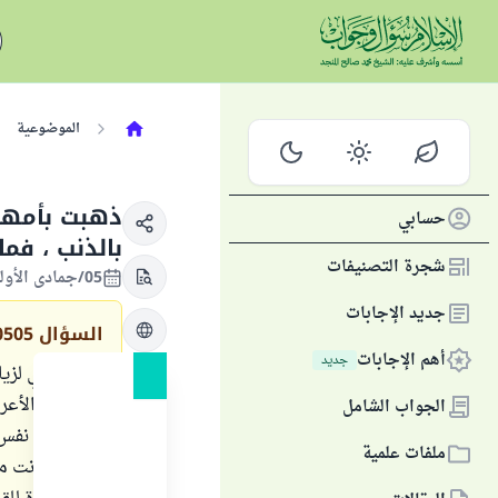
الموضوعية
ذهبت بأمها
حسابي
بالذنب ، فما
شجرة التصنيفات
05/جمادى الأولى/1434 الموافق 17/مارس/2013
جديد الإجابات
السؤال
0505
أهم الإجابات
جديد
ذهبت أمي لزيا
بناء على الأع
الجواب الشامل
متاحا في نفس 
ملفات علمية
والدتي كانت مت