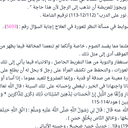
 ويجوز للمريضة أن تذهب إلى الرجل لأن هذا حاجة " .
" (12/112-113) ترقيم الشاملة .
ابط في مسألة النظر للعورة في العلاج إجابة السؤال رقم : (
5693
) .
ما مما يفسد الصوم ، خاصة وأنكما لم تتعمدا المخالفة فيما يظهر من 
لموقف أدى إلى مثل ذلك .
ستغفار والتوبة من هذا التفريط الحاصل ، والانتباه فيما يأتي إلى تلك 
عورات ، والتحفظ من تكشف المرأة على رجل لا يحل له أن يطلع على ع
 معينة من صدقة أو فدية ، وإنما المشروع للعبد عموما ، إذا أساء أو 
 واجتهادا في الخير ، ليغطي بإحسانه على تلك السيئة ؛ قال الله تعالى : 
ارِ وَزُلَفًا مِنَ اللَّيْلِ إِنَّ الْحَسَنَاتِ يُذْهِبْنَ السَّيِّئَاتِ ذَلِكَ ذِكْرَى لِلذَّاكِرِينَ * وَاصْ
نَ ) هود/114-115
عنه قَالَ : قَالَ لِي رَسُولُ اللَّهِ صَلَّى اللَّهُ عَلَيْهِ وَسَلَّمَ : ( اتَّقِ اللَّهِ حَيْثُمَا 
َمْحُهَا ، وَخَالِقِ النَّاسَ بِخُلُقٍ حَسَنٍ ) .