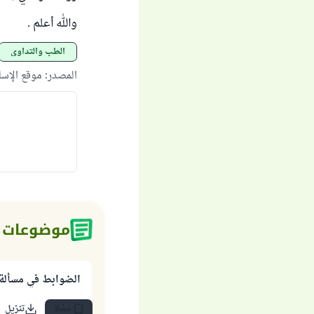
والله أعلم .
الطب والتداوي
المصدر
:
موقع الإس
موضوعات 
الضوابط في مسألة ا
حفظ
تنزيل