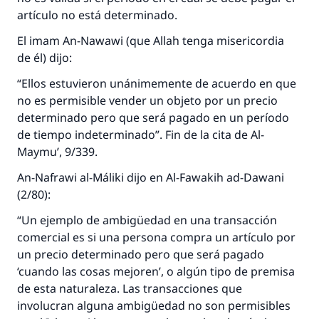
artículo no está determinado.
El imam An-Nawawi (que Allah tenga misericordia
de él) dijo:
“Ellos estuvieron unánimemente de acuerdo en que
no es permisible vender un objeto por un precio
determinado pero que será pagado en un período
de tiempo indeterminado”. Fin de la cita de Al-
Maymu’, 9/339.
La respuesta no. 110845 salvó un
An-Nafrawi al-Máliki dijo en Al-Fawakih ad-Dawani
matrimonio.
(2/80):
“Un ejemplo de ambigüedad en una transacción
Desde la Q hasta la A, su contribución ayuda a
comercial es si una persona compra un artículo por
IslamQA.
un precio determinado pero que será pagado
Profeta ﷺ dijo:
‘cuando las cosas mejoren’, o algún tipo de premisa
"Una persona que orienta a otros a hacer el
de esta naturaleza. Las transacciones que
bien obtendrá la misma recompensa que
involucran alguna ambigüedad no son permisibles
aquellos que lo realicen."