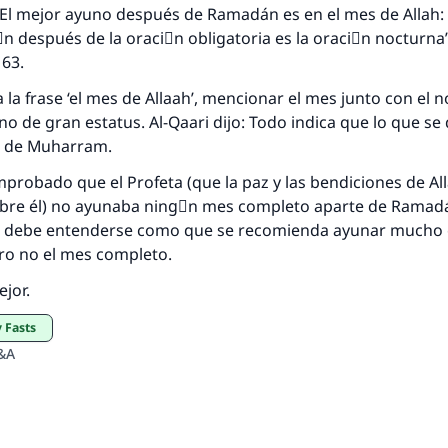
(MUSLIM, 1893)
: ‘El mejor ayuno después de Ramadán es en el mes de Allah
َn después de la oraciَn obligatoria es la oraciَn nocturna
163.
Contribuir
 la frase ‘el mes de Allaah’, mencionar el mes junto con el
gno de gran estatus. Al-Qaari dijo: Todo indica que lo que se 
es de Muharram.
probado que el Profeta (que la paz y las bendiciones de Al
bre él) no ayunaba ningْn mes completo aparte de Ramadá
z debe entenderse como que se recomienda ayunar mucho 
o no el mes completo.
ejor.
 Fasts
&A