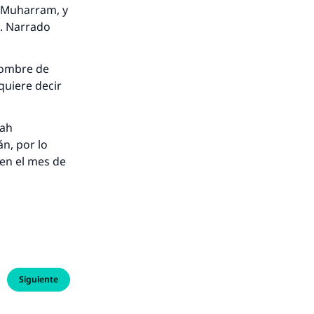
: Muharram, y
’. Narrado
 nombre de
quiere decir
lah
n, por lo
en el mes de
Siguiente