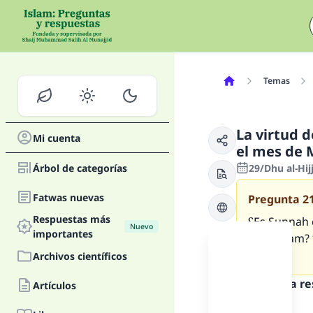
Temas
La virtud 
Mi cuenta
el mes de
Árbol de categorías
29/Dhu al-Hi
Fatwas nuevas
Pregunta
2
Respuestas más
؟Es Sunnah cumplir con muchos ayunos voluntarios (naafil) durante el mes de
Nuevo
importantes
Muharram? ؟Tiene algo especial sobre este mes comparado con el resto de los
meses?
Archivos científicos
Texto de la r
Artículos