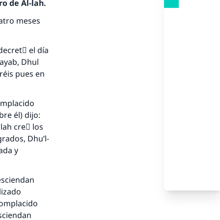
o de Al-lah.
uatro meses
ecretَ el día
Rayab, Dhul
bréis pues en
complacido
re él) dijo:
llah creَ los
grados, Dhu’l-
nio.
ada y
A.
desciendan
lizado
a
complacido
esciendan