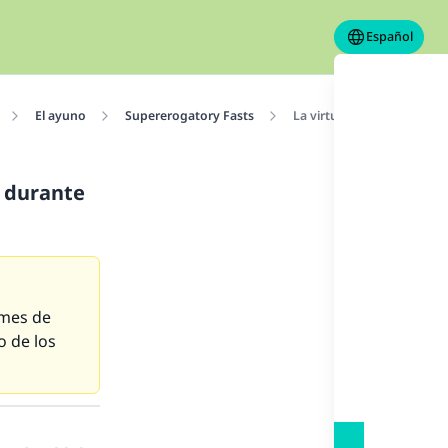
Español
El ayuno
Supererogatory Fasts
La virtud de realizar muc
) durante