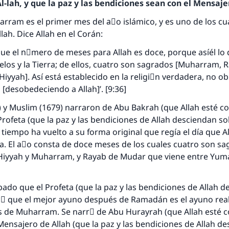
-lah, y que la paz y las bendiciones sean con el Mensajer
rram es el primer mes del aٌo islámico, y es uno de los c
lah. Dice Allah en el Corán:
ue el nْmero de meses para Allah es doce, porque asíél lo d
ielos y la Tierra; de ellos, cuatro son sagrados [Muharram, 
Hiyyah]. Así está establecido en la religiَn verdadera, no o
 [desobedeciendo a Allah]’. [9:36]
7) y Muslim (1679) narraron de Abu Bakrah (que Allah esté 
Profeta (que la paz y las bendiciones de Allah desciendan sob
l tiempo ha vuelto a su forma original que regía el día que A
erra. El aٌo consta de doce meses de los cuales cuatro son sa
respuesta no. 110845 salvó un matrimo
-Hiyyah y Muharram, y Rayab de Mudar que viene entre Yum
esde la Q hasta la A, su contribución ayuda a IslamQ
do que el Profeta (que la paz y las bendiciones de Allah 
Profeta ﷺ dijo:
rmَ que el mejor ayuno después de Ramadán es el ayuno rea
"Una persona que orienta a otros a hacer el bien obtendrá l
s de Muharram. Se narrَ de Abu Hurayrah (que Allah esté 
misma recompensa que aquellos que lo realicen."
 Mensajero de Allah (que la paz y las bendiciones de Allah d