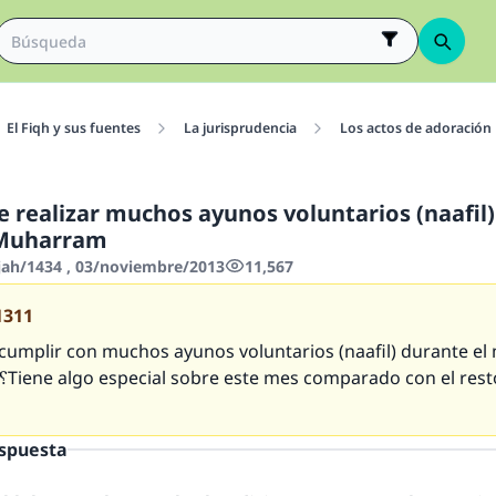
El Fiqh y sus fuentes
La jurisprudencia
Los actos de adoración
de realizar muchos ayunos voluntarios (naafil
 Muharram
jjah/1434 , 03/noviembre/2013
11,567
1311
espuesta