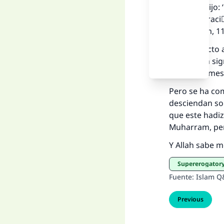
sobre él) dijo
la mejor oraci
por Muslim, 1
Con respecto a
Allah es un si
es todo el m
Pero se ha com
desciendan so
que este hadi
Muharram, per
Y Allah sabe m
Supererogatory
Fuente
:
Islam Q
Previous