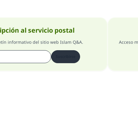
ipción al servicio postal
etín informativo del sitio web Islam Q&A.
Acceso m
Suscribirse
Comentarios
Acerca del supervisor general
Todos los derechos reservados 1997-2025 ©