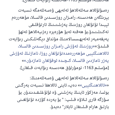
ھەدىستە، مۇسلىم 1163-ھەدىستە رىۋايەت قىلغان].
پەيغەمبەرئەلەيھىسسالام مۇنداق دېگەن:
رەسۇلۇللاھ سەللەللاھۇ ئەلەيھى ۋەسەللەمگە نىسبەت
ياخشىلىققا باشلارپ قويغان كىشى قىلغۇچىغا
بېرىلگەن ھەدىستە، رامىزان روزىسىدىن قالسىلا، مۇھەررەم
ئوخشاش ساۋاپقا ئېرىشىدۇ
ئېيىدا تۇتۇلغان روزىنىڭ پەزىلىتىنىڭ ئارتۇقلىقى
مۇسلىم رىۋايەت قىلغان (1893) ھەدىس
تەكىتلىنىدۇ.بۇ ھەقتە ئەبۇ ھۇرەيرە رەزىيەللاھۇ ئەنھۇ
پەيغەمبەر ئەلەيھىسسالامنىڭ مۇنداق دېگەنلىكىنى رىۋايەت
قىلىدۇ:«
روزىنىڭ ئەۋزىلى رامىزان روزىسىدىن قالسىلا،
ئىئائە
ئاللاھنىڭئېيى مۇھەررەمدەتۇتۇلغان روزا، نامازنىڭ ئەۋزىلى
پەزر نامازدىن قالسىلا، كىچىدە ئوقۇلغان نامازدۇر.
»
[مۇسلىم 1163- نومۇرلۇق ھەدىستە رىۋايەت قىلغان].
رەسۇلۇللاھ سەللەللاھۇ ئەلەيھى ۋەسەللەمنىڭ:
«
ئاللاھنىڭئېيى
» دەپ، ئاينى ئاللاھقا نىسبەت بەرگىنى
بولسا، مەزكۇر ئاينىڭ پەزىلىتى ۋە ئۇلۇغلىقىدىندۇر. بۇ
سۆزگە قارى ئىلاۋە قىلىپ: " بۇ يەردە كۆزدە تۇتۇلغىنى
بارلىق ھارام قىلىنغان ئايلار" دەيدۇ.