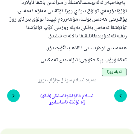
پەيغەمبەر ئەلەيھىسسالامنىڭ رامىزاندىن باشقا ئايلاردا
ئۇزۇلدۇرمەي تولۇق بىرئاي روزا تۇتقىنى مەلۇم ئەمەس،
يۇقىرىقى ھەدىس بولسا، مۇھەررەم ئېيىدا تولۇق بىر ئاي روزا
تۇتۇشقا ئەمەس بەلكى نەپلە روزىنى كۆپ تۇتۇشقا
رىغبەتلەندۇرىدىغانلىقىغا دالالەت قىلىدۇ.
ھەممىدىن توغرىسىنى ئاللاھ بىلگۈچىدۇر.
تەكشۈرۈپ بېكىتكۈچى: نىزامىدىن تەمكىنى
نەپلە روزا
مەنبە
:
ئىسلام سوئال-جاۋاپ تورى
ئىسلام قانۇنشۇناسلىقى(فىقھ)
ۋە ئۇنىڭ ئاساسلىرى