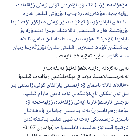
لەۋھۇلمەھپۇزدا) 12 دۇر، ئۇلاردىن تۆتى (يەنى زۇلقەئدە،
زۇلھەججە، مۇھەررەم، رەجەپ) ئۇرۇش قىلىش ھارام
قىلىنغان ئايلاردۇر، بۇ توغرا دىندۇر (يەنى مەزكۇر تۆت ئايدا
ئۇرۇشنىڭ ھارام قىلىنىشى ئاللاھنىڭ توغرا دىنىدۇر)، بۇ
ئايلاردا (ئۇلارنىڭ ھۆرمىتىنى ساقلىماسلىق بىلەن، ئاللاھ
چەكلىگەن گۇناھ ئىشلارنى قىلىش بىلەن) ئۆزۈڭلارغا زىيان
سالماڭلار
. [سۈرە تەۋبە 36- ئايەت].
ئەبى بەكرەتە رەزىيەللاھۇ ئەنھۇ پەيغەمبەر
ئەلەيھىسسالامنىڭ مۇنداق دېگەنلىكىنى رىۋايەت قىلىدۇ:
«
ئاللاھ تائالا ئاسمان ۋە زېمىننى ياراتقان كۈنى،ۋاقىتنى بىر
يىل ئون ئىككى ئاي،ئۇنىڭدىن تۆت ئاينى ھارام قىلىپ،
ئۈچىنى ئارقىمۇ-ئارقا (يەنى زۇلقەئدە، زۇلھەججە ۋە
110845 - نومۇرلۇق سوئالنىڭ جاۋابى
مۇھەررەم ئايلىرى) يەنە بىرسىنى جۇمادى ۋە شەئبان
ئايلىرى ئارىسىدىكى رەجەب ئېيى قىلىپ بېكىتكەندىن
ئائىلىنى ساقلاپ قالدى
تارتىپۋاقىت ئۆز ھالىتىدە ئايلىنىدۇ.»
[بۇخارى 3167-
ئۇممەتكە جاۋاپ بېرىشىمىزگە ياردەم قىلىڭ