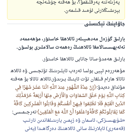
پەزىلەتتە پەرقلىقمۇ؟، بۇ ھەقتە چۈشەنچە
بېرىشىڭلارنى ئۈمىد قىلىمەن.
جاۋاپنىڭ تېكىستى
بارلىق گۈزەل مەدھىيىلەر ئاللاھقا خاستۇر، مۇھەممەد
ئەلەيھىسسالامغا ئاللاھنىڭ رەھمەت سالاملىرى بولسۇن.
بارلىق ھەمدۇ-سانا جانابى ئاللاھقا خاستۇر.
مۇھەررەم ئېيى بولسا ئەرەب ئايلىرىنىڭ تۇنجىسى ۋە ئاللاھ
تائالا ھارام قىلغان تۆت ئاينىڭ بىرىدۇر.ئاللاھ تائالا بۇ ھەقتە
مۇنداق دەيدۇ:
إِنَّ عِدَّةَ الشُّهُورِ عِندَ اللَّـهِ اثْنَا عَشَرَ شَهْرًا فِي
كِتَابِ اللَّـهِ يَوْمَ خَلَقَ السَّمَاوَاتِ وَالْأَرْضَ مِنْهَا أَرْبَعَةٌ حُرُمٌذَٰلِكَ
الدِّينُ الْقَيِّمُ فَلَا تَظْلِمُوا فِيهِنَّ أَنفُسَكُمْ وَقَاتِلُوا الْمُشْرِكِينَ كَافَّةً
كَمَا يُقَاتِلُونَكُمْ كَافَّةًوَاعْلَمُوا أَنَّ اللَّـهَ مَعَ الْمُتَّقِينَ
تەرجىمىسى:
شۈبھىسىزكى، ئاسمان ۋە زېمىن يارىتىلغاندىن تارتىپ
(قەمەرى) ئايلارنىڭ سانى ئاللاھنىڭ دەرگاھىدا (يەنى