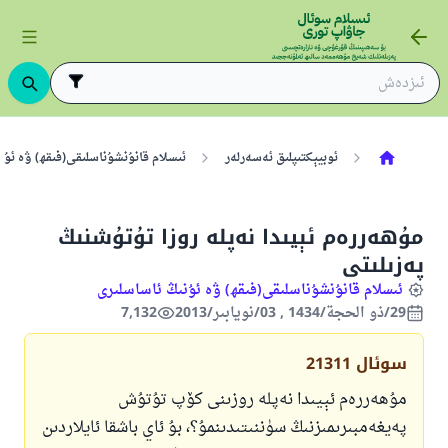
ئوبيېكتىپلىق ئەسەرلەر
ئىسلام قانۇنشۇناسلىقى(فىقھ) ۋە ئۇن
مۇھەررەم ئېيىدا نەپلە روزا تۇتۇشنىڭ
پەزىلىتى
ئىسلام قانۇنشۇناسلىقى(فىقھ) ۋە ئۇنىڭ ئاساسلىرى
29/ذو الحجة/1434 , 03/نويابىر/2013
7,132
سوئال
21311
مۇھەررەم ئېيىدا نەپلە روزىنى كۆپ تۇتۇش
پەيغەمبىرىمىزنىڭ سۈننىتىدىنمۇ؟، بۇ ئاي باشقا ئايلاردىن