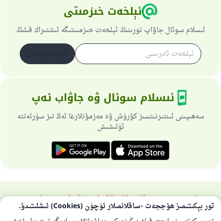
ئېلخەت خىزمىتى
ئىسلام سوئال جاۋاپ تورىنىڭ ئېلخەت خىزمىىتىگە ئىشتىراك قىلىڭ
ئابۇنىت بولىمەن
ئىسلام سوئال ۋە جاۋاب ئەپ
سەھىپىنى ئىنتىرنىتسىز كۆرۈش ۋە مەزمۇنلارغا ئەڭ تىز سۈرئەتتە
ئۈلىشىش
تورسەھىپىسى ھەققىدە
باش نازارەتچى
خۇسۇسىي سىياسەت
تور بېكىتىمىز ھۆججەت -ساقلانمىلار ئۈچۈن (Cookies) ئىشلىتىدۇ.
بارلىق ھوقۇق ئىسلام سوئال-جاۋاپ تورىغا مەنسۇپتۇر 1997-2025 ©