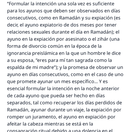
Profeta ﷺ dijo:
“Formular la intención una sola vez es suficiente
"Una persona que orienta a otros a hacer el
para los ayunos que deben ser observados en días
bien obtendrá la misma recompensa que
consecutivos, como en Ramadán y su expiación (es
aquellos que lo realicen."
decir, el ayuno expiatorio de dos meses por tener
relaciones sexuales durante el día en Ramadán); el
(MUSLIM, 1893)
ayuno en la expiación por asesinato o el zihár (una
forma de divorcio común en la época de la
ignorancia preislámica en la que un hombre le dice
Contribuir
a su esposa, “eres para mí tan sagrada como la
espalda de mi madre”); y la promesa de observar un
ayuno en días consecutivos, como en el caso de uno
que promete ayunar un mes específico... Y es
esencial formular la intención en la noche anterior
de cada ayuno que pueda ser hecho en días
separados, tal como recuperar los días perdidos de
Ramadán, ayunar durante un viaje, la expiación por
romper un juramento, el ayuno en expiación por
afeitar la cabeza mientras se está en la
consagración ritual debido a una dolencia en el