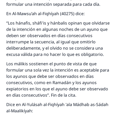
formular una intención separada para cada día.
En Al-Mawsu’ah al-Fiqhíyah (40275) dice:
“Los hánafis, sháfi'is y hánbalis opinan que olvidarse
de la intención en algunas noches de un ayuno que
deben ser observados en días consecutivos
interrumpe la secuencia, al igual que omitirlo
deliberadamente, y el olvido no se considera una
excusa válida para no hacer lo que es obligatorio.
Los málikis sostienen el punto de vista de que
formular una sola vez la intención es aceptable para
los ayunos que debe ser observados en días
consecutivos, como en Ramadán y los ayunos
La respuesta no. 110845 salvó un
expiatorios en los que el ayuno debe ser observado
matrimonio.
en días consecutivos”. Fin de la cita.
Dice en Al-Yulásah al-Fiqhíyah 'ala Mádhab as-Sádah
Desde la Q hasta la A, su contribución ayuda a
IslamQA.
al-Maalikíyah: