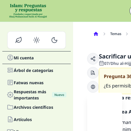
Temas
Sacrificar 
Mi cuenta
07/Dhu al-Hij
Árbol de categorías
Pregunta
3
Fatwas nuevas
¿Es permisibl
Respuestas más
Nuevo
Texto de la r
importantes
Archivos científicos
Alabado sea Al
Artículos
Los musulmane
sacrificio ani