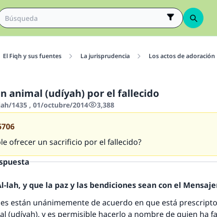
El Fiqh y sus fuentes
La jurisprudencia
Los actos de adoración
un animal (udíyah) por el fallecido
jah/1435 , 01/octubre/2014
3,388
6706
e ofrecer un sacrificio por el fallecido?
espuesta
-lah, y que la paz y las bendiciones sean con el Mensajer
s están unánimemente de acuerdo en que está prescripto
mal (udíyah), y es permisible hacerlo a nombre de quien ha fa