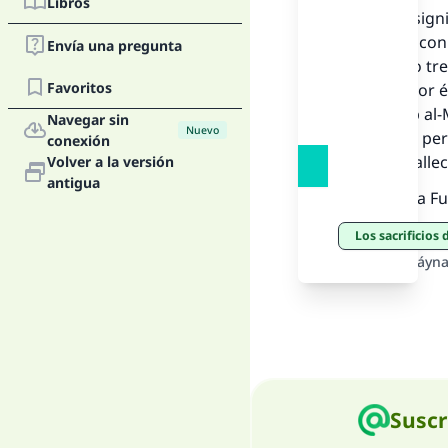
La 
Libros
causa del sign
Allah sean con
Envía una pregunta
D
fin excepto tr
Favoritos
que reza por é
en al-‘Adab al
Navegar sin
Nuevo
de caridad per
conexión
persona, fallec
Volver a la versión
antigua
Y Allah es la F
Los sacrificios
Fuente
:
Al-Láyna
Suscr