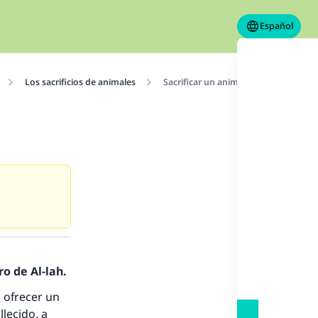
Español
Los sacrificios de animales
Sacrificar un animal (udíyah) por el f
o de Al-lah.
 ofrecer un
llecido, a