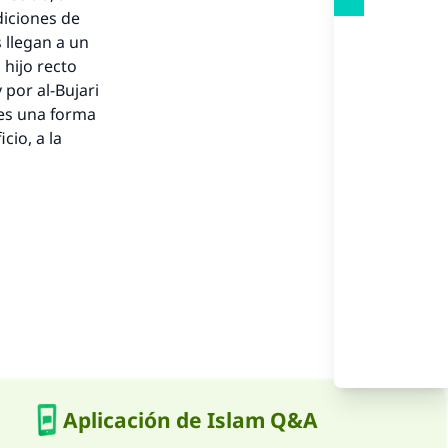
nio.
diciones de
 llegan a un
A.
 hijo recto
 por al-Bujari
a
 es una forma
cio, a la
Aplicación de Islam Q&A