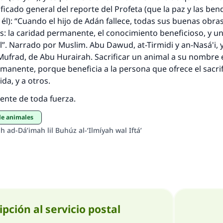
respuesta no. 110845 salvó un matrimo
ificado general del reporte del Profeta (que la paz y las ben
 él): “Cuando el hijo de Adán fallece, todas sus buenas obras
esde la Q hasta la A, su contribución ayuda a IslamQ
es: la caridad permanente, el conocimiento beneficioso, y un
l”. Narrado por Muslim. Abu Dawud, at-Tirmidi y an-Nasá'i, y
Profeta ﷺ dijo:
"Una persona que orienta a otros a hacer el bien obtendrá l
-Mufrad, de Abu Hurairah. Sacrificar un animal a su nombre
misma recompensa que aquellos que lo realicen."
manente, porque beneficia a la persona que ofrece el sacrifi
ida, y a otros.
(MUSLIM, 1893)
uente de toda fuerza.
 de animales
Contribuir
h ad-Dá’imah lil Buhúz al-‘Ilmíyah wal Iftá’
ipción al servicio postal