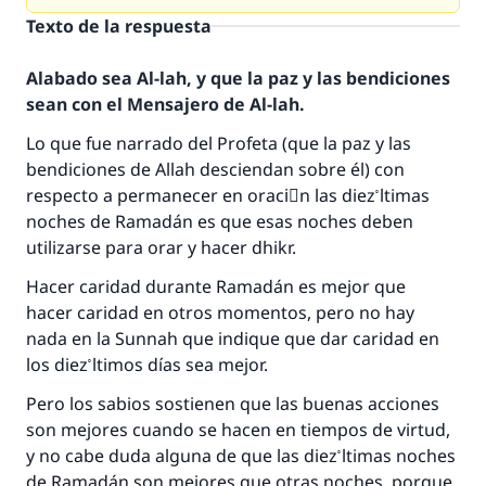
Texto de la respuesta
Alabado sea Al-lah, y que la paz y las bendiciones
sean con el Mensajero de Al-lah.
Lo que fue narrado del Profeta (que la paz y las
bendiciones de Allah desciendan sobre él) con
respecto a permanecer en oraciَn las diez ْltimas
noches de Ramadán es que esas noches deben
utilizarse para orar y hacer dhikr.
Hacer caridad durante Ramadán es mejor que
hacer caridad en otros momentos, pero no hay
nada en la Sunnah que indique que dar caridad en
los diez ْltimos días sea mejor.
La respuesta no. 110845 salvó un
Pero los sabios sostienen que las buenas acciones
matrimonio.
son mejores cuando se hacen en tiempos de virtud,
y no cabe duda alguna de que las diez ْltimas noches
Desde la Q hasta la A, su contribución ayuda a
IslamQA.
de Ramadán son mejores que otras noches, porque