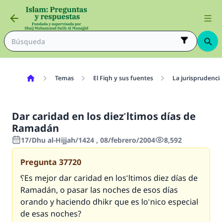
Temas
El Fiqh y sus fuentes
La jurisprudenci
Dar caridad en los diez ْltimos días de
Ramadán
17/Dhu al-Hijjah/1424 , 08/febrero/2004
8,592
Pregunta
37720
؟Es mejor dar caridad en los ْltimos diez días de
Ramadán, o pasar las noches de esos días
orando y haciendo dhikr que es lo ْnico especial
de esas noches?