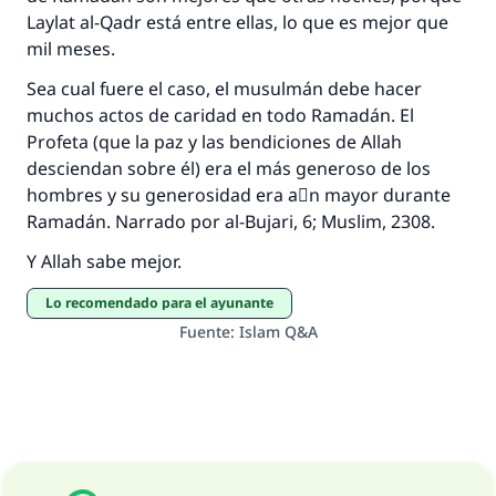
Laylat al-Qadr está entre ellas, lo que es mejor que
Profeta ﷺ dijo:
mil meses.
"Una persona que orienta a otros a hacer el
bien obtendrá la misma recompensa que
Sea cual fuere el caso, el musulmán debe hacer
aquellos que lo realicen."
muchos actos de caridad en todo Ramadán. El
Profeta (que la paz y las bendiciones de Allah
(MUSLIM, 1893)
desciendan sobre él) era el más generoso de los
hombres y su generosidad era aْn mayor durante
Ramadán. Narrado por al-Bujari, 6; Muslim, 2308.
Contribuir
Y Allah sabe mejor.
Lo recomendado para el ayunante
Fuente
:
Islam Q&A