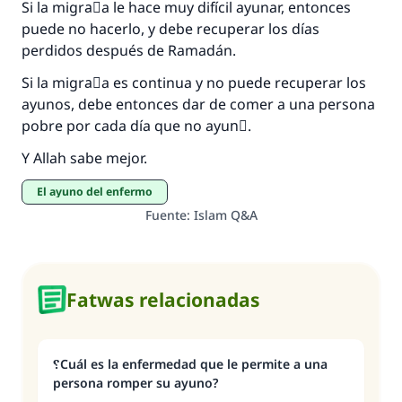
matrimonio.
Si la migraٌa le hace muy difícil ayunar, entonces
puede no hacerlo, y debe recuperar los días
Desde la Q hasta la A, su contribución ayuda a
perdidos después de Ramadán.
IslamQA.
Si la migraٌa es continua y no puede recuperar los
Profeta ﷺ dijo:
ayunos, debe entonces dar de comer a una persona
"Una persona que orienta a otros a hacer el
pobre por cada día que no ayunَ.
bien obtendrá la misma recompensa que
aquellos que lo realicen."
Y Allah sabe mejor.
(MUSLIM, 1893)
El ayuno del enfermo
Fuente
:
Islam Q&A
Contribuir
Fatwas relacionadas
؟Cuál es la enfermedad que le permite a una
persona romper su ayuno?