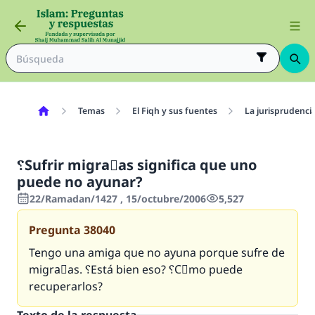
Temas
El Fiqh y sus fuentes
La jurisprudenci
؟Sufrir migraٌas significa que uno
puede no ayunar?
22/Ramadan/1427 , 15/octubre/2006
5,527
Pregunta
38040
Tengo una amiga que no ayuna porque sufre de
migraٌas. ؟Está bien eso? ؟Cَmo puede
recuperarlos?