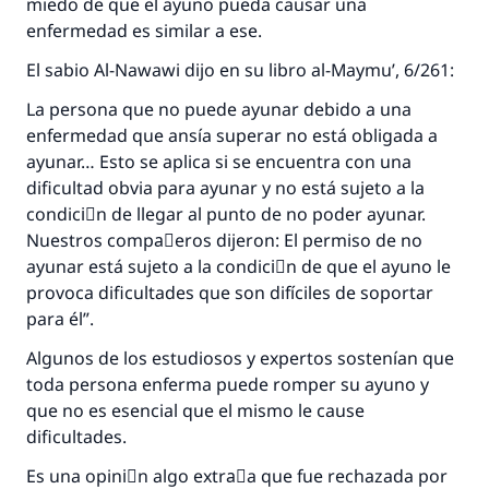
miedo de que el ayuno pueda causar una
enfermedad es similar a ese.
El sabio Al-Nawawi dijo en su libro al-Maymu’, 6/261:
La respuesta no. 110845 salvó un
La persona que no puede ayunar debido a una
enfermedad que ansía superar no está obligada a
matrimonio.
ayunar… Esto se aplica si se encuentra con una
dificultad obvia para ayunar y no está sujeto a la
Desde la Q hasta la A, su contribución ayuda a
IslamQA.
condiciَn de llegar al punto de no poder ayunar.
Nuestros compaٌeros dijeron: El permiso de no
Profeta ﷺ dijo:
ayunar está sujeto a la condiciَn de que el ayuno le
"Una persona que orienta a otros a hacer el
provoca dificultades que son difíciles de soportar
bien obtendrá la misma recompensa que
para él”.
aquellos que lo realicen."
Algunos de los estudiosos y expertos sostenían que
(MUSLIM, 1893)
toda persona enferma puede romper su ayuno y
que no es esencial que el mismo le cause
dificultades.
Contribuir
Es una opiniَn algo extraٌa que fue rechazada por