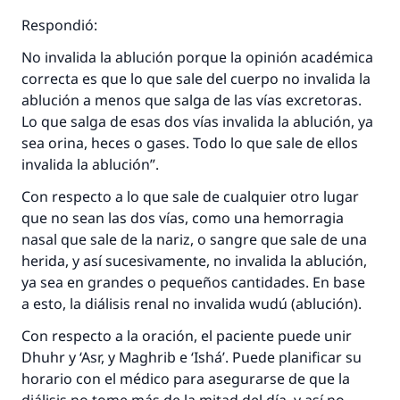
Respondió:
No invalida la ablución porque la opinión académica
correcta es que lo que sale del cuerpo no invalida la
ablución a menos que salga de las vías excretoras.
Lo que salga de esas dos vías invalida la ablución, ya
sea orina, heces o gases. Todo lo que sale de ellos
invalida la ablución”.
Con respecto a lo que sale de cualquier otro lugar
que no sean las dos vías, como una hemorragia
La respuesta no. 110845 salvó un
nasal que sale de la nariz, o sangre que sale de una
matrimonio.
herida, y así sucesivamente, no invalida la ablución,
ya sea en grandes o pequeños cantidades. En base
Desde la Q hasta la A, su contribución ayuda a
a esto, la diálisis renal no invalida wudú (ablución).
IslamQA.
Con respecto a la oración, el paciente puede unir
Profeta ﷺ dijo:
Dhuhr y ‘Asr, y Maghrib e ‘Ishá’. Puede planificar su
"Una persona que orienta a otros a hacer el
horario con el médico para asegurarse de que la
bien obtendrá la misma recompensa que