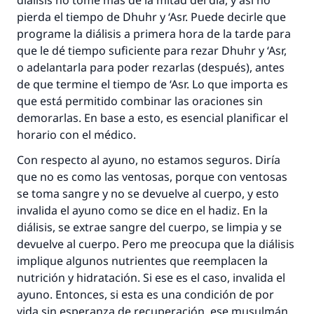
diálisis no tome más de la mitad del día, y así no
aquellos que lo realicen."
pierda el tiempo de Dhuhr y ‘Asr. Puede decirle que
(MUSLIM, 1893)
programe la diálisis a primera hora de la tarde para
que le dé tiempo suficiente para rezar Dhuhr y ‘Asr,
o adelantarla para poder rezarlas (después), antes
Contribuir
de que termine el tiempo de ‘Asr. Lo que importa es
que está permitido combinar las oraciones sin
demorarlas. En base a esto, es esencial planificar el
horario con el médico.
Con respecto al ayuno, no estamos seguros. Diría
que no es como las ventosas, porque con ventosas
se toma sangre y no se devuelve al cuerpo, y esto
invalida el ayuno como se dice en el hadiz. En la
diálisis, se extrae sangre del cuerpo, se limpia y se
devuelve al cuerpo. Pero me preocupa que la diálisis
implique algunos nutrientes que reemplacen la
nutrición y hidratación. Si ese es el caso, invalida el
ayuno. Entonces, si esta es una condición de por
vida sin esperanza de recuperación, ese musulmán