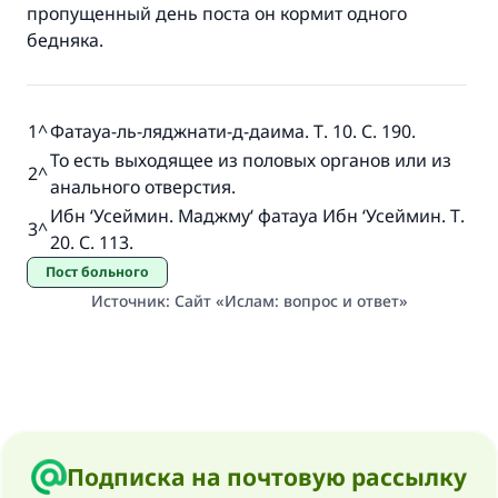
пропущенный день поста он кормит одного
бедняка.
1
^
Фатауа-ль-ляджнати-д-даима. Т. 10. С. 190.
То есть выходящее из половых органов или из
2
^
анального отверстия.
Ибн ‘Усеймин. Маджму‘ фатауа Ибн ‘Усеймин. Т.
3
^
20. С. 113.
Пост больного
Источник
:
Сайт «Ислам: вопрос и ответ»
Подписка на почтовую рассылку