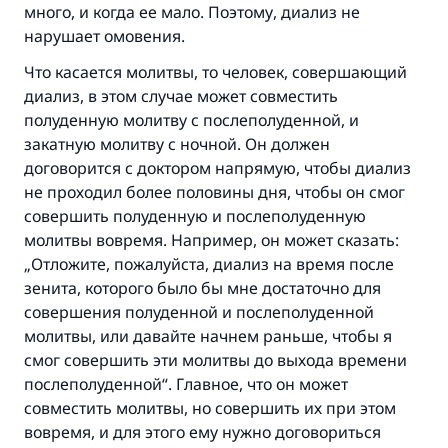
много, и когда ее мало. Поэтому, диализ не
нарушает омовения.
Что касается молитвы, то человек, совершающий
диализ, в этом случае может совместить
полуденную молитву с послеполуденной, и
Ответ № 110845 помог сохранить
закатную молитву с ночной. Он должен
договорится с доктором напрямую, чтобы диализ
брак.
не проходил более половины дня, чтобы он смог
совершить полуденную и послеполуденную
Помогите нам предоставить ответы Умме
молитвы вовремя. Например, он может сказать:
Посланник Аллаха, мир ему и
„Отложите, пожалуйста, диализ на время после
благословение, сказал:
зенита, которого было бы мне достаточно для
«Указавшему на благое (полагается) такая
совершения полуденной и послеполуденной
же награда как и совершившему его»
молитвы, или давайте начнем раньше, чтобы я
смог совершить эти молитвы до выхода времени
(МУСЛИМ, № 1893).
послеполуденной“. Главное, что он может
совместить молитвы, но совершить их при этом
вовремя, и для этого ему нужно договориться
Участвуйте сейчас!