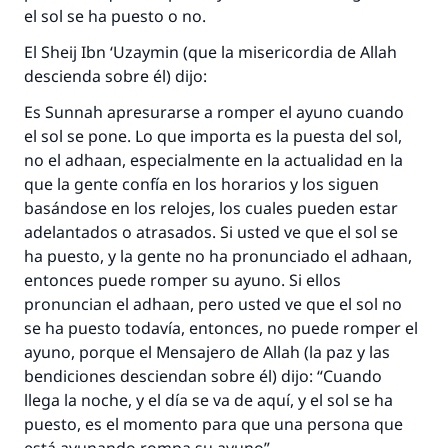
el sol se ha puesto o no.
El Sheij Ibn ‘Uzaymin (que la misericordia de Allah
descienda sobre él) dijo:
Es Sunnah apresurarse a romper el ayuno cuando
el sol se pone. Lo que importa es la puesta del sol,
La respuesta no. 110845 salvó un
no el adhaan, especialmente en la actualidad en la
matrimonio.
que la gente confía en los horarios y los siguen
basándose en los relojes, los cuales pueden estar
Desde la Q hasta la A, su contribución ayuda a
adelantados o atrasados. Si usted ve que el sol se
IslamQA.
ha puesto, y la gente no ha pronunciado el adhaan,
Profeta ﷺ dijo:
entonces puede romper su ayuno. Si ellos
"Una persona que orienta a otros a hacer el
pronuncian el adhaan, pero usted ve que el sol no
bien obtendrá la misma recompensa que
se ha puesto todavía, entonces, no puede romper el
aquellos que lo realicen."
ayuno, porque el Mensajero de Allah (la paz y las
bendiciones desciendan sobre él) dijo: “Cuando
(MUSLIM, 1893)
llega la noche, y el día se va de aquí, y el sol se ha
puesto, es el momento para que una persona que