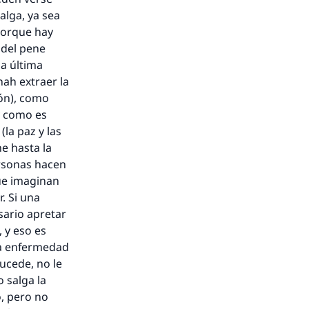
alga, ya sea
porque hay
 del pene
la última
nah
extraer la
ón), como
y como es
la paz y las
ne hasta la
ersonas hacen
ue imaginan
. Si una
sario apretar
, y eso es
ta enfermedad
sucede, no le
 salga la
o, pero no