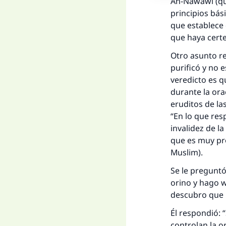
An-Nawawi (que
principios bás
que establece
que haya certe
Otro asunto r
purificó y no 
veredicto es q
durante la orac
eruditos de la
“En lo que res
invalidez de la
La 
que es muy pro
Muslim)
.
D
Se le preguntó
orino y hago
w
descubro que h
Él respondió: 
controlan la o