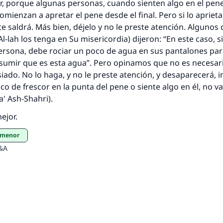
r, porque algunas personas, cuando sienten algo en el pene
omienzan a apretar el pene desde el final. Pero si lo aprieta
e saldrá. Más bien, déjelo y no le preste atención. Algunos 
l-lah los tenga en Su misericordia) dijeron: “En este caso, s
ersona, debe rociar un poco de agua en sus pantalones para
sumir que es esta agua”. Pero opinamos que no es necesari
ado. No lo haga, y no le preste atención, y desaparecerá,
i
co de frescor en la punta del pene o siente algo en él, no va
qa' Ash-Shahri
).
ejor.
n menor
&A