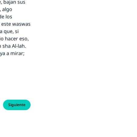
, bajan sus
, algo
de los
i este
waswas
 que, si
o hacer eso,
n sha Al-lah
.
ya a mirar;
Siguiente