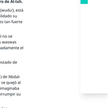
o de Al-lah.
(
wudu’
), está
alidado su
es tan fuerte
l no se
os
waswas
uadamente el
 estado de
) de ‘Abdal-
 se quejó al
e imaginaba
terrumpir su