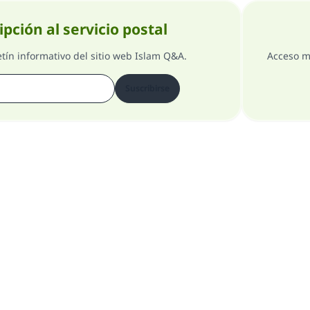
ipción al servicio postal
etín informativo del sitio web Islam Q&A.
Acceso m
Suscribirse
Comentarios
Acerca del supervisor general
Todos los derechos reservados 1997-2025 ©