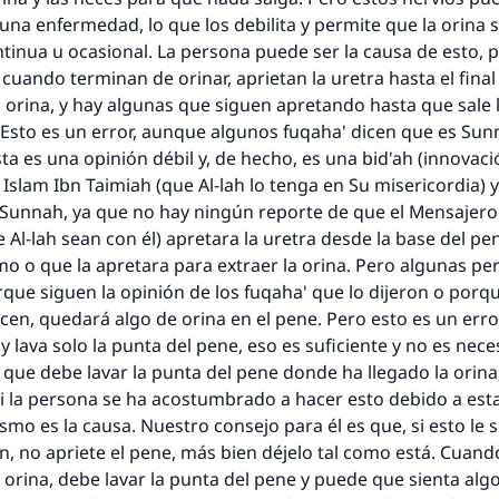
una enfermedad, lo que los debilita y permite que la orina s
inua u ocasional. La persona puede ser la causa de esto, 
Contribuir
cuando terminan de orinar, aprietan la uretra hasta el final
a orina, y hay algunas que siguen apretando hasta que sale 
 Esto es un error, aunque algunos
fuqaha'
dicen que es
Sun
sta es una opinión débil y, de hecho, es una
bid'ah
(innovaci
l Islam
Ibn Taimiah (que Al-lah lo tenga en Su misericordia) 
Sunnah
, ya que no hay ningún reporte de que el Mensajero (
 Al-lah sean con él) apretara la uretra desde la base del pe
o o que la apretara para extraer la orina. Pero algunas p
rque siguen la opinión de los
fuqaha'
que lo dijeron o porq
acen, quedará algo de orina en el pene. Pero esto es un error
y lava solo la punta del pene, eso es suficiente y no es nece
o que debe lavar la punta del pene donde ha llegado la orina
si la persona se ha acostumbrado a hacer esto debido a es
ismo es la causa. Nuestro consejo para él es que, si esto le 
n, no apriete el pene, más bien déjelo tal como está. Cuando
 orina, debe lavar la punta del pene y puede que sienta alg