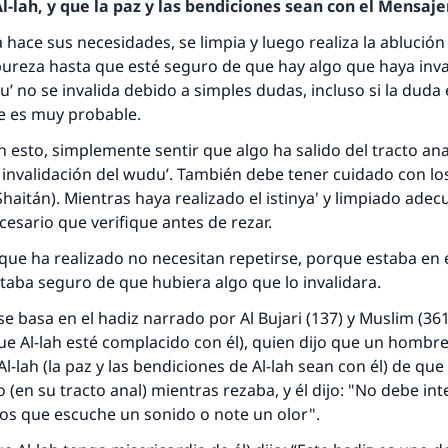
-lah, y que la paz y las bendiciones sean con el Mensajer
 hace sus necesidades, se limpia y luego realiza la ablución 
pureza hasta que esté seguro de que hay algo que haya inv
u’
no se invalida debido a simples dudas, incluso si la duda 
e es muy probable.
esto, simplemente sentir que algo ha salido del tracto ana
invalidación del
wudu’
. También debe tener cuidado con l
Shaitán). Mientras haya realizado el
istinya'
y limpiado adec
ecesario que verifique antes de rezar.
que ha realizado no necesitan repetirse, porque estaba en
taba seguro de que hubiera algo que lo invalidara.
 se basa en el
hadiz
narrado por Al Bujari (137) y Muslim (361
que Al-lah esté complacido con él), quien dijo que un hombre
l-lah (la paz y las bendiciones de Al-lah sean con él) de qu
o (en su tracto anal) mientras rezaba, y él dijo: "No debe in
os que escuche un sonido o note un olor".