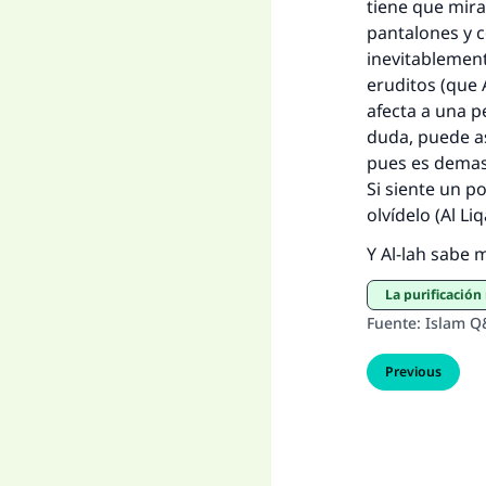
tiene que mira
pantalones y c
inevitablement
eruditos (que A
afecta a una p
duda, puede a
pues es demasi
Si siente un po
olvídelo (
Al Li
Y Al-lah sabe m
La purificació
Fuente
:
Islam Q
Previous