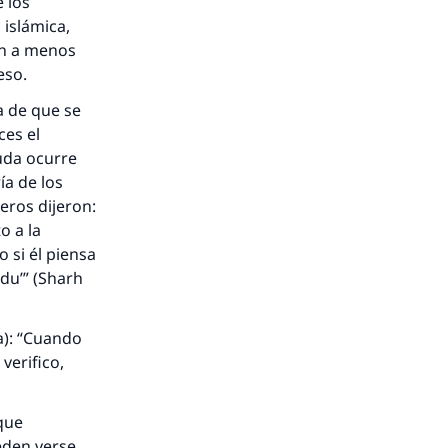
 los
 islámica,
on a menos
eso.
a de que se
ces el
duda ocurre
ía de los
eros dijeron:
o a la
o si él piensa
nio.
du’
” (
Sharh
A.
a): “Cuando
verifico,
a
 que
eden verse