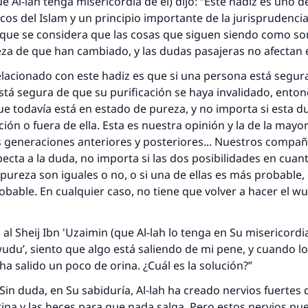
 Al-lah tenga misericordia de él) dijo: “Este
hadiz
es uno de
icos del Islam y un principio importante de la jurisprudencia
 que se considera que las cosas que siguen siendo como s
za de que han cambiado, y las dudas pasajeras no afectan 
elacionado con este
hadiz
es que si una persona está segur
está segura de que su purificación se haya invalidado, enton
ue todavía está en estado de pureza, y no importa si esta 
ión o fuera de ella. Esta es nuestra opinión y la de la mayor
s generaciones anteriores y posteriores... Nuestros compañ
pecta a la duda, no importa si las dos posibilidades en cuant
 pureza son iguales o no, o si una de ellas es más probable, 
respuesta no. 110845 salvó un matrimo
bable. En cualquier caso, no tiene que volver a hacer el
wu
esde la Q hasta la A, su contribución ayuda a IslamQ
 al
Sheij
Ibn 'Uzaimin (que Al-lah lo tenga en Su misericordi
Profeta ﷺ dijo:
udu’
, siento que algo está saliendo de mi pene, y cuando lo 
"Una persona que orienta a otros a hacer el bien obtendrá l
a salido un poco de orina. ¿Cuál es la solución?”
misma recompensa que aquellos que lo realicen."
“Sin duda, en Su sabiduría, Al-lah ha creado nervios fuertes
(MUSLIM, 1893)
rina y las heces para que nada salga. Pero estos nervios pu