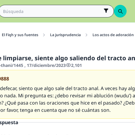
El Fiqh y sus fuentes
La jurisprudencia
Los actos de adoración
limpiarse, siente algo saliendo del tracto an
-thani/1445 , 17/diciembre/2023
2,101
9888
efecar, siento que algo sale del tracto anal. A veces hay alg
 nada. Mi pregunta es: ¿debo revisar mi ablución (
wudu’
) 
n? ¿Qué pasa con las oraciones que hice en el pasado? ¿De
Por favor, tenga en cuenta que no sé cuántas son.
espuesta