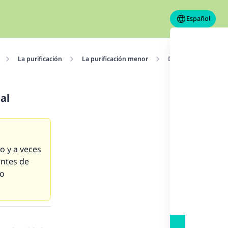
Español
La purificación
La purificación menor
Después de limpiarse
al
o y a veces
antes de
bo