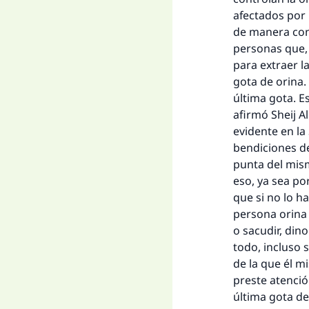
afectados por 
de manera cont
personas que, 
para extraer l
gota de orina.
última gota. E
afirmó
Sheij A
evidente en la
bendiciones de
punta del mism
eso, ya sea po
que si no lo h
persona orina 
o sacudir, din
todo, incluso 
de la que él m
preste atenció
última gota de