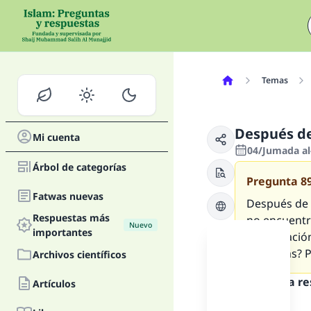
Temas
Después de 
Mi cuenta
04/Jumada al
Árbol de categorías
Pregunta
8
Fatwas nuevas
Después de d
Respuestas más
no encuentro
Nuevo
importantes
cada oració
repetirlas? 
Archivos científicos
Texto de la r
Artículos