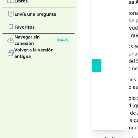
Libros
Alabado sea Al
Si una persona
Envía una pregunta
en estado de 
Favoritos
wudu’
. Su
wud
que piensa qu
Navegar sin
Nuevo
conexión
Basándonos en 
Volver a la versión
considera una 
antigua
(susurros del 
lugar, no es n
Las oraciones 
pureza y no es
Este principio
lah Ibn Zaid (
Mensajero de A
que sentía alg
oración a men