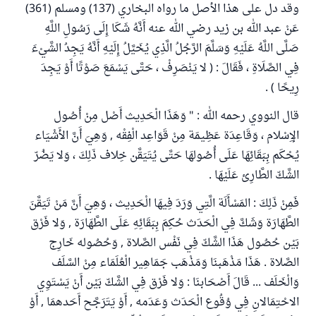
وقد دل على هذا الأصل ما رواه البخاري (137) ومسلم (361)
عَنْ عبد الله بن زيد رضي الله عنه أَنَّهُ شَكَا إِلَى رَسُولِ اللَّهِ
صَلَّى اللَّهُ عَلَيْهِ وَسَلَّمَ الرَّجُلُ الَّذِي يُخَيَّلُ إِلَيْهِ أَنَّهُ يَجِدُ الشَّيْءَ
فِي الصَّلَاةِ ، فَقَالَ : ( لا يَنْصَرِفْ ، حَتَّى يَسْمَعَ صَوْتًا أَوْ يَجِدَ
رِيحًا ) .
قال النووي رحمه الله : " وَهَذَا الْحَدِيث أَصْل مِنْ أُصُول
الإِسْلام ، وَقَاعِدَة عَظِيمَة مِنْ قَوَاعِد الْفِقْه , وَهِيَ أَنَّ الأَشْيَاء
يُحْكَم بِبَقَائِهَا عَلَى أُصُولهَا حَتَّى يُتَيَقَّن خِلاف ذَلِكَ ، وَلا يَضُرّ
الشَّكّ الطَّارِئ عَلَيْهَا .
فَمِنْ ذَلِكَ : المَسْأَلَة الَّتِي وَرَدَ فِيهَا الْحَدِيث ، وَهِيَ أَنَّ مَنْ تَيَقَّنَ
الطَّهَارَة وَشَكَّ فِي الْحَدَث حُكِمَ بِبَقَائِهِ عَلَى الطَّهَارَة , وَلا فَرْق
بَيْن حُصُول هَذَا الشَّكّ فِي نَفْس الصَّلاة , وَحُصُوله خَارِج
الصَّلاة . هَذَا مَذْهَبنَا وَمَذْهَب جَمَاهِير الْعُلَمَاء مِنْ السَّلَف
وَالْخَلَف ... قَالَ أَصْحَابنَا : وَلا فَرْق فِي الشَّكّ بَيْن أَنْ يَسْتَوِي
الاحْتِمَالانِ فِي وُقُوع الْحَدَث وَعَدَمه , أَوْ يَتَرَجَّح أَحَدهمَا , أَوْ