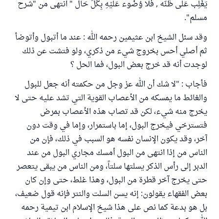
يَغْلِب عَلَى ظَنّه , فَلا وُضُوء عَلَيْهِ بِكُلِّ حَال " انتهى من "شرح
مسلم".
وقد سئل الشيخ ابن عثيمين رحمه الله : عند ما أتبول وأتوضأ
ثم أصلي أحس بخروج شيء من ذكري، ولو فتشت عن ذلك
لوجدت أنه قد خرج بعض البول، فما الحل ؟
فأجاب : "لا شك أن الله عز وجل من حكمته أنه جعل للبول
والغائط ما يمسكه من الأعصاب القوية التي تشد عليه حتى لا
يخرج منه شيء، لكن قد تصاب هذه الأعصاب بمرض
فتسترخي فيخرج البول، إما باستمرار، وإما في وقت دون
آخر، وقد يكون الإنسان نفسه هو السبب في ذلك، فإن من
الناس من إذا انتهى من البول أمسك مجاري البول من عند
الدبر إلى رأس الذكر يسلتها سلتاً، ومن الناس من يبقى يتعصر
حتى يخرج آخر قطرة من البول، وهذا غلط، حتى وإن كان
بعض الفقهاء يقولون: إنه يسن السلت والنتر فإنه قول ضعيف،
بل هو بدعة كما نص على هذا شيخ الإسلام ابن تيمية رحمه