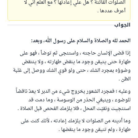
الصلوات الفائتة ؟ هل علي إعادتها ؟ مع العلم أني لا
أعرف عددها .
الجواب
الحمد لله والصلاة والسلام على رسول الله، وبعد:
إذا قضى الإنسان حاجته ، واستنجى ثم توضأ ، فهو على
طهارة حتى يتيقن وجود ما ينقض طهارته ، ولا ينتقض
وضوؤه بمجرد الشك ، حتى ولو قوي الشك ووصل إلى غلبة
الظن .
وعليه ؛ فمجرد الشعور بخروج شيء من الدبر لا يعدّ ناقضاً
للوضوء ، وينبغي الحذر من الوسوسة ، وما دمت قد
استنجيت ونقيّت المحل ، فلا يلزمك الفحص قبل الصلاة .
وما أديته من الصلوات لا يلزمك إعادته ، لأنك كنت على
طهارة ، ولم تتيقن وجود ما ينقضها .