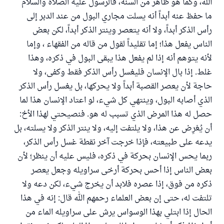
الله، وكما هو ظاهر من السنة، فالرسول عليه الصلاة والسلام
ما حفظ عنه أبداً أنه يسلت مجاري البول من عند الدبر إلى
رأس الذكر أبداً، ولا أنه يتعصر وينتر الذكر أبداً، لكن بعض
الناس يفعل هذا؛ إما تقليداً لقول من قاله من الفقهاء ، وإما
لأنه يتوهم أنه إذا لم يفعل هذا يبقى البول في ذكره، وهذا
غلط. إذا بال الإنسان فليغسل رأس الذكر فقط وكفى، ولا
حاجة لأن يعصر القصبة أبداً ولا يحركها، بل يغسل رأس الذكر
الذي أصابه البول، وينتهي كل شيء، لو اعتاد الإنسان هذا لما
حصل له هذا المرض الذي تسبب له هو. فنصيحتي لهذا الأخ:
أن يُعْرِض عن هذا، ولا يلتفت إليه، ولا ينتر الذكر ولا يسلته، بل
يدعه على طبيعته، فإذا خرجت آخر نقطة غسل رأس الذكر،
ربما يحس الإنسان بحركة في ذكره، فليس عليه أن ينظر؛ لأن
بعض الناس إذا أحس بحركة أرخى سراويله وجعل يعصر
ذكره من فوق، إذا عصره فلابد أن يخرج شيء، لكن دعه ولا
تلتفت له، حتى إن بعض العلماء رحمهم الله قال: إنه في هذا
الحال إذا ابتلي بهذا الوسواس يرش على سراويله الماء من