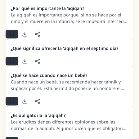
algunos opinan que es obligatorio comer de ella,
aunque sea un poco. No hay en los textos legales nada
¿Por qué es importante la ‘aqíqah?
que indique cómo distribuir la ‘aqíqah , ni que obligue
La ‘aqíqah es importante porque, si no se hace por el
a comer de ella o darla en caridad. La obligación de dar
niño y él muere en la infancia, se le impedirá interceder
parte de la údhiah en caridad, o la recomendación u
por sus padres; o porque la ‘aqíqah es un medio para
obligatoriedad de comer de ella, se aplica a cada oveja
librar al niño del Shaitan.
por separado. Si alguien sacrificara diez ovejas, debe
dar parte de cada una en caridad, y es recomendable
¿Qué significa ofrecer la 'aqiqah en el séptimo día?
que coma una parte de cada una.
¿Qué se hace cuando nace un bebé?
Cuando nace un bebé, se recomienda hacer tahnik y
suplicar por él. Está permitido ponerle un nombre el
primer o el séptimo día. Es parte de la Sunnah ofrecer
la aquiqah y pronunciar el adhan en el oído derecho
del bebé.
¿Es obligatoria la ‘aqiqah?
Los eruditos tienen diferentes opiniones sobre las
normas de la aqiqah. Algunos dicen que es obligatoria,
otros que es recomendable y otros que es una sunnah