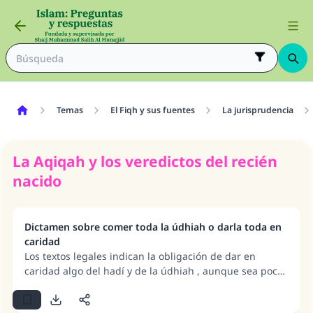
Temas
El Fiqh y sus fuentes
La jurisprudencia
La Aqiqah y los veredictos del recién
nacido
Dictamen sobre comer toda la údhiah o darla toda en
caridad
Los textos legales indican la obligación de dar en
caridad algo del hadí y de la údhiah , aunque sea poco.
La mayoría de los eruditos sostienen que comer de la
údhiah es recomendable y no obligatorio, mientras que