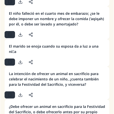
confirmada. Esta última es la opinión más correcta,
pero no hay diferencia de opinión en cuanto a que la
aqiqah no es obligatoria para quien es pobre, y mucho
El niño falleció en el cuarto mes de embarazo; ¿se le
La respuesta no. 110845 salvó un
menos para quien está endeudado.
debe imponer un nombre y ofrecer la comida (‘aqiqah)
por él, o debe ser lavado y amortajado?
matrimonio.
Desde la Q hasta la A, su contribución ayuda a
IslamQA.
El marido se enoja cuando su esposa da a luz a una
niٌa
Profeta ﷺ dijo:
"Una persona que orienta a otros a hacer el
bien obtendrá la misma recompensa que
aquellos que lo realicen."
La intención de ofrecer un animal en sacrificio para
(MUSLIM, 1893)
celebrar el nacimiento de un niño, ¿cuenta también
para la Festividad del Sacrificio, y viceversa?
Contribuir
¿Debe ofrecer un animal en sacrificio para la Festividad
del Sacrificio, o debe ofrecerlo antes por su propio