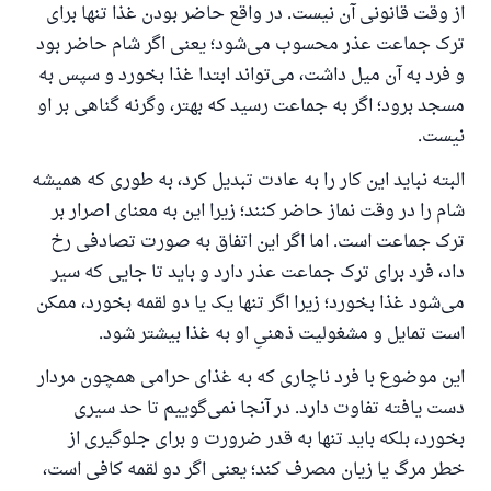
از وقت قانونی آن نیست. در واقع حاضر بودن غذا تنها برای
ترک جماعت عذر محسوب می‌شود؛ یعنی اگر شام حاضر بود
و فرد به آن میل داشت، می‌تواند ابتدا غذا بخورد و سپس به
مسجد برود؛ اگر به جماعت رسید که بهتر، وگرنه گناهی بر او
نیست.
البته نباید این کار را به عادت تبدیل کرد، به طوری که همیشه
شام را در وقت نماز حاضر کنند؛ زیرا این به معنای اصرار بر
ترک جماعت است. اما اگر این اتفاق به صورت تصادفی رخ
داد، فرد برای ترک جماعت عذر دارد و باید تا جایی که سیر
می‌شود غذا بخورد؛ زیرا اگر تنها یک یا دو لقمه بخورد، ممکن
است تمایل و مشغولیت ذهنیِ او به غذا بیشتر شود.
این موضوع با فرد ناچاری که به غذای حرامی همچون مردار
دست یافته تفاوت دارد. در آنجا نمی‌گوییم تا حد سیری
پاسخ شمارهٔ ۱۱۰۸۴۵ یک زندگی زناشویی
بخورد، بلکه باید تنها به قدر ضرورت و برای جلوگیری از
خطر مرگ یا زیان مصرف کند؛ یعنی اگر دو لقمه کافی است،
را نجات داد.