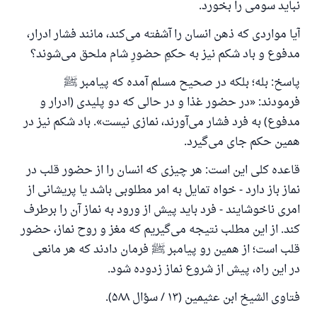
نباید سومی را بخورد.
از پرسش تا پاسخ، کمک مالی شما «اسلام سوال و جواب» را
آیا مواردی که ذهن انسان را آشفته می‌کند، مانند فشار ادرار،
یاری می‌دهد.
مدفوع و باد شکم نیز به حکمِ حضورِ شام ملحق می‌شوند؟
رسول الله صلی الله علیه وسلم می‌فرماید
آنکه به سوی خیری راهنمایی کند مانند پاداش انجام
پاسخ: بله؛ بلکه در صحیح مسلم آمده که پیامبر ﷺ
دهنده‌اش را خواهد داشت
فرمودند: «در حضور غذا و در حالی که دو پلیدی (ادرار و
(مسلم: ۱۸۹۳)
مدفوع) به فرد فشار می‌آورند، نمازی نیست». باد شکم نیز در
همین حکم جای می‌گیرد.
قاعده کلی این است: هر چیزی که انسان را از حضور قلب در
همکاری
نماز باز دارد - خواه تمایل به امر مطلوبی باشد یا پریشانی از
امری ناخوشایند - فرد باید پیش از ورود به نماز آن را برطرف
کند. از این مطلب نتیجه می‌گیریم که مغز و روح نماز، حضور
قلب است؛ از همین رو پیامبر ﷺ فرمان دادند که هر مانعی
در این راه، پیش از شروع نماز زدوده شود.
فتاوى الشيخ ابن عثيمين (۱۳ / سؤال ۵۸۸).