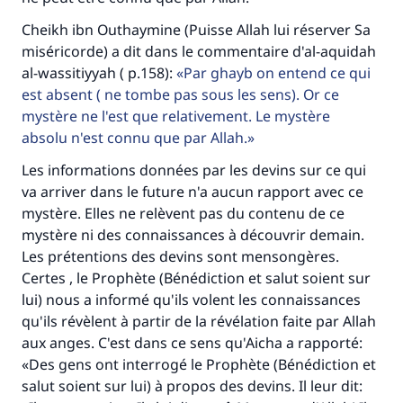
Cheikh ibn Outhaymine (Puisse Allah lui réserver Sa
miséricorde) a dit dans le commentaire d'al-aquidah
al-wassitiyyah ( p.158):
Par ghayb on entend ce qui
est absent ( ne tombe pas sous les sens). Or ce
mystère ne l'est que relativement. Le mystère
absolu n'est connu que par Allah.
Les informations données par les devins sur ce qui
va arriver dans le future n'a aucun rapport avec ce
Faites une différence dans la vie de
mystère. Elles ne relèvent pas du contenu de ce
mystère ni des connaissances à découvrir demain.
millions de personnes grâce à votre
Les prétentions des devins sont mensongères.
contribution
Certes , le Prophète (Bénédiction et salut soient sur
lui) nous a informé qu'ils volent les connaissances
Aidez nous à apporter des réponses.
qu'ils révèlent à partir de la révélation faite par Allah
aux anges. C'est dans ce sens qu'Aicha a rapporté:
Le Messager d'Allah (Paix sur lui) a dit:
«Des gens ont interrogé le Prophète (Bénédiction et
"Celui qui indique une bonne action obtient la
salut soient sur lui) à propos des devins. Il leur dit:
même récompense que celui qui le fait."