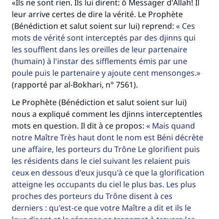
«Ils ne sont rien. Ils lui dirent: ô Messager d'Allah! Il
(MOUSLIM 1893)
leur arrive certes de dire la vérité. Le Prophète
(Bénédiction et salut soient sur lui) reprend:
Ces
mots de vérité sont interceptés par des djinns qui
Soutenez IslamQA
les soufflent dans les oreilles de leur partenaire
(humain) à l'instar des sifflements émis par une
poule puis le partenaire y ajoute cent mensonges.
(rapporté par al-Bokhari, n° 7561).
Le Prophète (Bénédiction et salut soient sur lui)
nous a expliqué comment les djinns interceptentles
mots en question. Il dit à ce propos:
Mais quand
notre Maître Très haut dont le nom est Béni décrète
une affaire, les porteurs du Trône Le glorifient puis
les résidents dans le ciel suivant les relaient puis
ceux en dessous d'eux jusqu'à ce que la glorification
atteigne les occupants du ciel le plus bas. Les plus
proches des porteurs du Trône disent à ces
derniers : qu'est-ce que votre Maître a dit et ils le