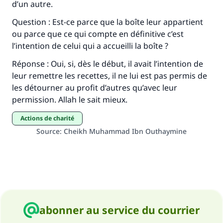
d’un autre.
Aidez nous à apporter des réponses.
Question : Est-ce parce que la boîte leur appartient
Le Messager d'Allah (Paix sur lui) a dit:
ou parce que ce qui compte en définitive c’est
"Celui qui indique une bonne action obtient la
l’intention de celui qui a accueilli la boîte ?
même récompense que celui qui le fait."
Réponse : Oui, si, dès le début, il avait l’intention de
(MOUSLIM 1893)
leur remettre les recettes, il ne lui est pas permis de
les détourner au profit d’autres qu’avec leur
permission. Allah le sait mieux.
Soutenez IslamQA
actions de charité
Source
:
Cheikh Muhammad Ibn Outhaymine
abonner au service du courrier