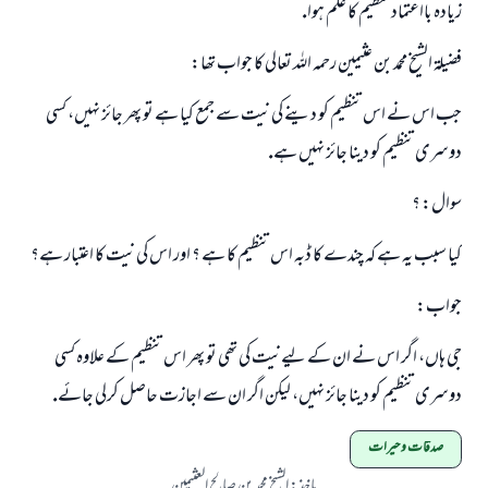
جواب نمبر 110845 نے نکاح ٹوٹنے سے بچایا۔
زيادہ بااعتماد تنظيم كا علم ہوا.
فضيلۃ الشيخ محمد بن عثيمين رحمہ اللہ تعالى كا جواب تھا:
امت مسلمہ کے واسطے جوابات پیش کرنے کے لیے ہماری مدد کریں
جب اس نے اس تنظيم كو دينے كى نيت سے جمع كيا ہے تو پھر جائز نہيں، كسى
رسول اللہ صلی اللہ علیہ و سلم کا فرمان ہے:
نیکی کی رہنمائی کرنے والے کو بھی نیکی کرنے والے کے برابر اجر ملتا ہے۔
دوسرى تنظيم كو دينا جائز نہيں ہے.
(مسلم : 1893)
سوال: ؟
كيا سبب يہ ہے كہ چندے كا ڈبہ اس تنظيم كا ہے ؟ اور اس كى نيت كا اعتبار ہے؟
ابھی تعاون کریں
جواب:
جى ہاں، اگر اس نے ان كے ليےنيت كى تھى تو پھر اس تنظيم كے علاوہ كسى
دوسرى تنظيم كو دينا جائز نہيں، ليكن اگر ان سے اجازت حاصل كرلى جائے.
صدقات و خیرات
ماخذ
:
الشيخ محمد بن صالح العثيمين