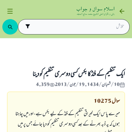
صدقات و خیرات
ايك تنظيم كے فنڈ كا بكس كسى دوسرى تنظيم كو دينا
ايك تنظيم كے فنڈ كا بكس كسى دوسرى تنظيم كو دينا
10/شعبان/1434 , 19/جون/2013
4,359
سوال
10275
ميرے پاس ايك خيراتى تنظيم كے فنڈ كے ليے بكس ہے، اور ميں چاہتا
ہوں كہ يہ ڈبہ بھرنے كے بعد كسى دوسرى تنظيم كو ديا جائے جس پر ميں