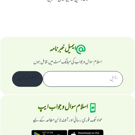
ایمیل خبرنامہ
اسلام سوال و جواب کی میلنگ لسٹ میں شامل ہوں
سبسکرائب کریں
اسلام سوال و جواب ایپ
مواد تک فوری رسائی اور آف لائن مطالعہ کے لیے