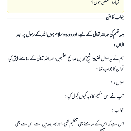
زيادہ مطمئن ہوں ؟
جواب کا متن
ہمہ قسم کی حمد اللہ تعالی کے لیے، اور دورو و سلام ہوں اللہ کے رسول پر، بعد
ازاں:
ہم نے يہ سوال فضيلۃ الشيخ محمد بن صالح العثيمين رحمہ اللہ تعالى كے سامنے پيش كيا
تو ان كا جواب تھا:
سوال: ؟
آپ نے اس تنظيم كا ڈبہ كيوں قبول كيا ؟
جواب:
اس ليے كہ اس كے سامنے يہى تنظيم تھى، اور پھر بعد ميں اسے اس سے بھى