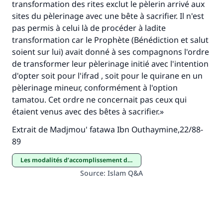
transformation des rites exclut le pèlerin arrivé aux
contribution
sites du pèlerinage avec une bête à sacrifier. Il n'est
pas permis à celui là de procéder à ladite
Aidez nous à apporter des réponses.
transformation car le Prophète (Bénédiction et salut
Le Messager d'Allah (Paix sur lui) a dit:
soient sur lui) avait donné à ses compagnons l'ordre
"Celui qui indique une bonne action obtient la
de transformer leur pèlerinage initié avec l'intention
même récompense que celui qui le fait."
d'opter soit pour l'ifrad , soit pour le quirane en un
pèlerinage mineur, conformément à l'option
(MOUSLIM 1893)
tamatou. Cet ordre ne concernait pas ceux qui
étaient venus avec des bêtes à sacrifier.»
Soutenez IslamQA
Extrait de Madjmou' fatawa Ibn Outhaymine,22/88-
89
Les modalités d’accomplissement des pèlerinages majeur et mineur
Source
:
Islam Q&A