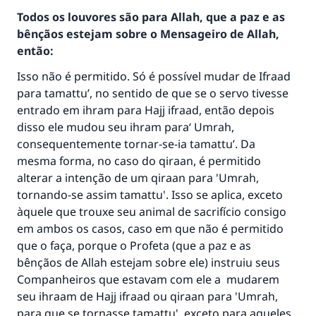
Todos os louvores são para Allah, que a paz e as
bênçãos estejam sobre o Mensageiro de Allah,
então:
Isso não é permitido. Só é possível mudar de Ifraad
para tamattu’, no sentido de que se o servo tivesse
entrado em ihram para Hajj ifraad, então depois
disso ele mudou seu ihram para‘ Umrah,
consequentemente tornar-se-ia tamattu’. Da
mesma forma, no caso do qiraan, é permitido
alterar a intenção de um qiraan para 'Umrah,
tornando-se assim tamattu'. Isso se aplica, exceto
A resposta n° 110845 salvou um
àquele que trouxe seu animal de sacrifício consigo
em ambos os casos, caso em que não é permitido
casamento.
que o faça, porque o Profeta (que a paz e as
bênçãos de Allah estejam sobre ele) instruiu seus
Ajude-nos a responder à Ummah
Companheiros que estavam com ele a mudarem
O Profeta ﷺ disse,
seu ihraam de Hajj ifraad ou qiraan para 'Umrah,
"Quem quer que incentive outros a fazer o
para que se tornasse tamattu', exceto para aqueles