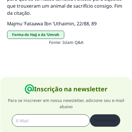
que é bom receberá a mesma recompensa
que trouxeram um animal de sacrifício consigo. Fim
que aqueles que o fazem."
da citação.
(MUSLIM, 1893)
Majmu ‘Fataawa Ibn ‘Uthaimin, 22/88, 89
Forma do Hajj e da 'Umrah
CONTRIBUIR
Fonte
:
Islam Q&A
Inscrição na newsletter
Para se inscrever em nossa newsletter, adicione seu e-mail
abaixo
Inscrever-se