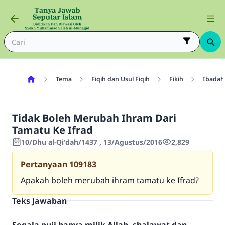
Tema
Fiqih dan Usul Fiqih
Fikih
Ibadah
Tidak Boleh Merubah Ihram Dari
Tamatu Ke Ifrad
10/Dhu al-Qi'dah/1437 , 13/Agustus/2016
2,829
Pertanyaan
109183
Apakah boleh merubah ihram tamatu ke Ifrad?
Teks Jawaban