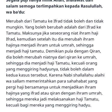
Segala puji hanya milik Allah, shalawat dan
salam semoga terlimpahkan kepada Rasulullah,
wa ba'du:
Merubah dari Tamatu ke Ifrad tidak boleh dan tidak
mungkin. Yang boleh berubah adalah dari Ifrad ke
Tamatu. Maksunya jika seseorang niat ihram haji
Ifrad, kemudian setelah itu dia merubah ihram
hajinya menjadi ihram untuk umrah, sehingga
menjadi haji tamatu. Demikian pula dengan Qiran,
dia boleh merubah niatnya dari qiran ke umrah,
sehingga dia menjadi haji Tamatu, kecuali orang
Jawaban no. 110845
yang menggiring hadyunya, tidak boleh dalam
menyelamatkan pernikahan.
kedua kasus tersebut. Karena Nabi shallallahu alaihi
wa sallam memerintahkan para sahahabat yang
Bantu kami dalam memberikan jawaban untuk umat
pergi haji bersamanya untuk menjadikan ihram
hajinya yang ifrad atau qiran dengan ihram umrah,
Rasulullah ﷺ bersabda
sehingga mereka jadi melaksanakan haji Tamatu,
"Siapa yang menunjukkan suatu kebaikan,
kecuali bagi mereka yang menggiring hadyu.
meka dia akan mendapatkan pahala yang
sama dengan orang yang melakukannya"