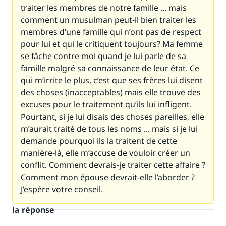
traiter les membres de notre famille ... mais
comment un musulman peut-il bien traiter les
membres d’une famille qui n’ont pas de respect
pour lui et qui le critiquent toujours? Ma femme
se fâche contre moi quand je lui parle de sa
famille malgré sa connaissance de leur état. Ce
qui m’irrite le plus, c’est que ses frères lui disent
des choses (inacceptables) mais elle trouve des
excuses pour le traitement qu’ils lui infligent.
Pourtant, si je lui disais des choses pareilles, elle
m’aurait traité de tous les noms ... mais si je lui
demande pourquoi ils la traitent de cette
manière-là, elle m’accuse de vouloir créer un
Faites une différence dans la vie de
conflit. Comment devrais-je traiter cette affaire ?
Comment mon épouse devrait-elle l’aborder ?
millions de personnes grâce à votre
J’espère votre conseil.
contribution
la réponse
Aidez nous à apporter des réponses.