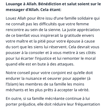
Louange à Allah. Bénédiction et salut soient sur le
Le Messager d'Allah (Paix sur lui) a dit:
messager d'Allah. Cela étant:
"Celui qui indique une bonne action obtient la
même récompense que celui qui le fait."
Louez Allah pour être issu d’une famille solidaire qui
ne connaît pas les difficultés que votre femme
(MOUSLIM 1893)
rencontre au sein de la sienne. La juste appréciation
de ce bienfait vous inspirerait la gratitude envers
votre maître et la pitié pour votre épouse à cause
Soutenez IslamQA
du sort que les siens lui réservent. Cela devrait vous
pousser à la consoler et à vous mettre à ses côtés
pour lui écarter l’injustice et lui remonter le moral
quand elle est en bute à des attaques.
Notre conseil pour votre conjoint est qu’elle doit
endurer la nuisance et oeuvrer pour appeler (à
l’Islam) les membres de sa famille les moins
méchants et les plus prêts à accepter la vérité.
En outre, si sa famille mécréante continue à lui
porter préjudice, elle doit réduire leur fréquentation