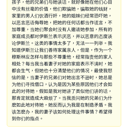
孩子，他的兄弟们与她谈话，就好像她在他们心目
中没有丝毫的价值，他们欺骗她，骗取她的钱财，
家里的男人们饮酒行奸，她的姐妹们经常恐吓她，
以恶言恶语侮辱她，把她的任何话都当作谎言，不
加尊重，当她们聚会时没有人邀请她参加，所有的
家庭成员都对伊斯兰表示厌恶，并以恶意的态度谈
论伊斯兰。这类的事情太多了，无法一一列举。我
知道伊斯兰让我们善待家属亲人，但是，作为一个
穆斯林应怎样与那些不尊重他，经常指责他的家人
相处？每当我当着妻子对她的家庭表示不满时，她
都会生气，但她也十分清楚他们的情况，最使我怒
恼的是，当妻子的兄弟们对她出言不逊时，她总是
为他们寻找借口，认为是因为某些原因他们才会如
此的对待她，假如是我对她讲了类似他们讲的话，
那肯定就造成大麻烦了。当我质问她的兄弟们为什
麽如此地对待她，她反而认为我是在制造矛盾。我
该怎麽办，我的妻子该如何处理这件事情？希望得
到你们的指点。
Make an impact on millions of lives