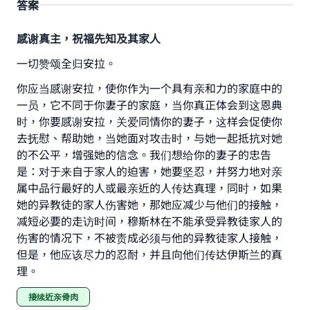
with your contribution today
答案
Your support is crucial for our mission.
感谢真主，祝福先知及其家人
The Prophet (ﷺ) said:
一切赞颂全归安拉。
"A person who leads others to doing what is
你应当感谢安拉，使你作为一个具有亲和力的家庭中的
good will earn the same reward as those who
do it."
一员，它不同于你妻子的家庭，当你真正体会到这恩典
时，你要感谢安拉，关爱同情你的妻子，这样会促使你
(MUSLIM, 1893)
去抚慰、帮助她，当她面对攻击时，与她一起抵抗对她
的不公平，增强她的信念。我们想给你的妻子的忠告
是：对于来自于家人的迫害，她要坚忍，并努力地对亲
Support IslamQA
属中品行最好的人或最亲近的人传达真理，同时，如果
她的异教徒的家人伤害她，那她应减少与他们的接触，
减短必要的走访时间，穆斯林在不能承受异教徒家人的
伤害的情况下，不被责成必须与他的异教徒家人接触，
但是，他应该尽力的忍耐，并且向他们传达伊斯兰的真
理。
接续近亲骨肉