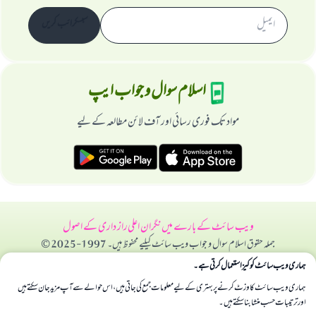
سبسکرائب کریں
اسلام سوال و جواب ایپ
مواد تک فوری رسائی اور آف لائن مطالعہ کے لیے
ویب سائٹ کے بارے میں
نگران اعلی
راز داری کے اصول
جملہ حقوق اسلام سوال و جواب ویب سائٹ کیلیے محفوظ ہیں۔ 1997-2025 ©
ہماری ویب سائٹ کوکیز استعمال کرتی ہے۔
ہماری ویب سائٹ کا وزٹ کرنے پر بہتری کے لیے معلومات جمع کی جاتی ہیں، اس حوالے سے آپ مزید جان سکتے ہیں
اور ترتیبات حسب منشا بنا سکتے ہیں۔