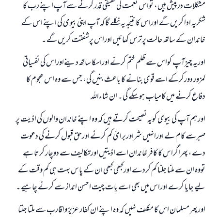
مشکلات درپیش ہيں ، تواس نعمت کی حقیقی قدر کرنے سے آپ اپنے رب کا
شکریہ ادا کریں گے اوراس کا نتیجہ یہ نکلے گا کہ آپ اپنی بیوی کی اپنے اس کے
خاندان کے ساتھ حالت پرترس کھائیں اوراس پرشفقت کریں گے ۔
اوریہ چيزآپ کواس سے ظلم ختم کرنے اوراسکا ساتھ دینےاوراس کی نفسیاتی
کمزور دورکرکے اسے قوی بنانے کا باعث بنیں گی ، جس سے وہ اس ھجوم کا
دفاع کرنے میں کامیاب ہوسکے گی ۔ ان شاءاللہ
اورہم آپ کی بیوی کویہ نصیحت کرتے ہيں کہ وہ اپنے خاندان والوں کی اذیت پر
صبرسے کام لے اورانہیں شراوربرائ کم کرنے اورحق قبول کرنے کی دعوت
دے ، پھراگراس کا کافر خاندان اسے اذیتیں اورتکالیف سے دوچار کرتا ہے
تووہ ان سے ملنا جلنا کم کردے اور کبھی کبھی ان کے پاس بہت ہی کم وقت کے
لیے جایا کرے اوراس میں بھی اسے بات چیت احسن انداز سے کرنے چاہیے ۔
اورپھر مسلمان اس کا مکلف نہیں کہ وہ اپنے ان کفار عزیز واقارب سے ملتا جلتا