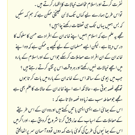
نفرت کرتے اوراسلام مخالف خیالات کا اظہار کرتے ہيں ۔
تواس طرح ہمارے لیے کہاں تک لائن کھینچنی ممکن ہے کہ ہم کہہ سکیں
کہ بس ہمیں یہاں تک ہی تعلقات رکھنے چاہییں ؟
مجھے یہ علم ہے کہ اسلام ہمیں اپنے خاندان کے افراد سے حسن کا سلوک کا
درس دیتا ہے ، لیکن ایسے مسلمان کےلیے کیسے یہ ممکن ہے کہ وہ اپنے
خاندان کے ان افراد سے معاملات کرسکے جواس کے اوراسلام کے بارہ
میں اچھے خیالات نہیں رکھتے اورہروقت اس پرتقید کرتے رہتے ہيں ؟
جب میں بیوی کے ساتھ اس کے خاندان کےبارہ میں بات کرتا ہوں
تومجھے غصہ ہوتی ہے ، حالانکہ اسے اپنے خاندان کے حالات کاعلم بھی ہے
، مجھے جومعاملہ سب سے زيادہ غصہ دلاتا ہے کہ :
اس کے بھائ اسے ایسی ایسی باتيں کہتے ہیں اوروہ ان کے اس طریقے
کےمعاملات کے اسباب کے عذرپیش کرنا شروع کردیتی ہے ، اوراگرمیں
اس کے بھائیوں کی طرح کی کوئ بات کہہ دوں تووہ آسمان سر پراٹھالیتی