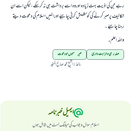
رہے جن کی اذیت بہت زيادہ اوروہ اسے برداشت ہی نہ کرسکے ، لیکن اسے ان
تکالیف پرصبر کرنے کی کوشش کرنی چاہیۓ اورانہیں اسلام کی دعوت دیتے
رہنا چاہيۓ ۔
واللہ اعلم .
صلہ رحمی و قرابت داری
غیر مسلموں کو دعوت
ماخذ
:
الشیخ محمد صالح المنجد
ایمیل خبرنامہ
اسلام سوال و جواب کی میلنگ لسٹ میں شامل ہوں