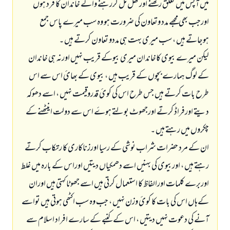
میں آپس میں تعلق رکھنے اورگھل مل کررہنے والے خاندان کا فرد ہوں
اورجب بھی مجھے مدد وتعاون کی ضرورت ہو وہ سب میرے پاس جمع
ہوجاتے ہیں ، سب میری بہت ہی مددو تعاون کرتے ہیں ۔
لیکن میرے بیوی کاخاندان میری بیوکے قریب نہيں اورنہ ہی خاندان
کے لوگ ہمارے بچوں کے قریب ہیں ، بیوی کے بھائ اس سے اس
طرح بات کرتے ہیں جس طرح اس کی کوئ قدروقیمت نہيں ، اسے دھوکہ
دیتے اورفراڈ کرتے اورجھوٹ بولتے ہوۓ اس سے دولت اینٹھنے کے
چکروں میں رہتے ہيں ۔
ان کے مرد حضرات شراب نوشی کے رسیا اورزناکاری کا رتکاب کرتے
رہتے ہيں ، اوربیوی کی بہنیں اسے دھمکیاں دیتیں اوراس کے بارہ میں غلط
اوربرے کلمات اورالفاظ کا استعمال کرتی ہيں اسے جھوٹا کہتی ہیں اوران
کےہاں اس کی بات کا کو‏ئ وزن نہيں ، جب وہ سب اکٹھی ہوتی ہیں تواسے
آنے کی دعوت نہیں دیتیں ، اس کے کنبے کے سارے افراد اسلام سے