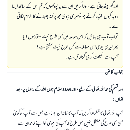
اورگھر بیٹھ جاتی ہے ، اوراگرمیں ان سے یہ پوچھوں کہ تم اس کے ساتھ ایسا
رویہ کیوں اختیارکرتے ہو تومیری بیوی مجھ پر فتنہ پھیلانے کا الزام لگاتی
ہے ۔
جواب نمبر 110845 نے نکاح ٹوٹنے سے بچایا۔
تواب آّپ ہی بتائیں کہ اس معاملہ میں کس طرح نپٹ سکتاہوں ؟ یا
پھرمیری بیوی اس معاملہ سے کس طرح نپٹ سکتی ہے ؟
امت مسلمہ کے واسطے جوابات پیش کرنے کے لیے ہماری مدد کریں
آپ سے نصیحت کری گزارش ہے ۔
رسول اللہ صلی اللہ علیہ و سلم کا فرمان ہے:
نیکی کی رہنمائی کرنے والے کو بھی نیکی کرنے والے کے برابر اجر ملتا ہے۔
جواب کا متن
(مسلم : 1893)
ہمہ قسم کی حمد اللہ تعالی کے لیے، اور دورو و سلام ہوں اللہ کے رسول پر، بعد
ازاں:
ابھی تعاون کریں
آپ اللہ تعالی کا شکرادا کریں کہ آپ کا خاندان ایسا ہے جس سے آپ کوکوئ
کسی بھی طرح کی مشکل نہيں جس طرح کہ آپ کی بیوی کواپنے خاندان سے