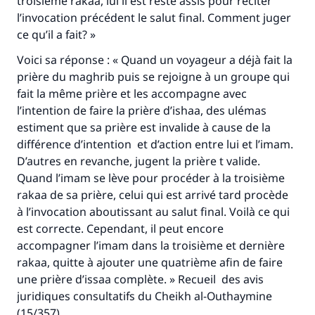
troisième rakaa, lui il est resté assis pour réciter
Aidez nous à apporter des réponses.
l’invocation précédent le salut final. Comment juger
ce qu’il a fait? »
Le Messager d'Allah (Paix sur lui) a dit:
"Celui qui indique une bonne action obtient la
Voici sa réponse : « Quand un voyageur a déjà fait la
même récompense que celui qui le fait."
prière du maghrib puis se rejoigne à un groupe qui
fait la même prière et les accompagne avec
(MOUSLIM 1893)
l’intention de faire la prière d’ishaa, des ulémas
estiment que sa prière est invalide à cause de la
différence d’intention et d’action entre lui et l’imam.
Soutenez IslamQA
D’autres en revanche, jugent la prière t valide.
Quand l’imam se lève pour procéder à la troisième
rakaa de sa prière, celui qui est arrivé tard procède
à l’invocation aboutissant au salut final. Voilà ce qui
est correcte. Cependant, il peut encore
accompagner l’imam dans la troisième et dernière
rakaa, quitte à ajouter une quatrième afin de faire
une prière d’
issaa
complète. » Recueil des avis
juridiques consultatifs du Cheikh al-Outhaymine
(15/357)