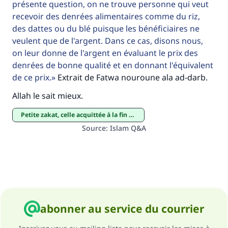
présente question, on ne trouve personne qui veut
Aidez nous à apporter des réponses.
recevoir des denrées alimentaires comme du riz,
Le Messager d'Allah (Paix sur lui) a dit:
des dattes ou du blé puisque les bénéficiaires ne
"Celui qui indique une bonne action obtient la
veulent que de l'argent. Dans ce cas, disons nous,
même récompense que celui qui le fait."
on leur donne de l'argent en évaluant le prix des
denrées de bonne qualité et en donnant l'équivalent
(MOUSLIM 1893)
de ce prix.
Extrait de Fatwa nouroune ala ad-darb.
Allah le sait mieux.
Soutenez IslamQA
petite zakat, celle acquittée à la fin du Ramadan
Source
:
Islam Q&A
abonner au service du courrier