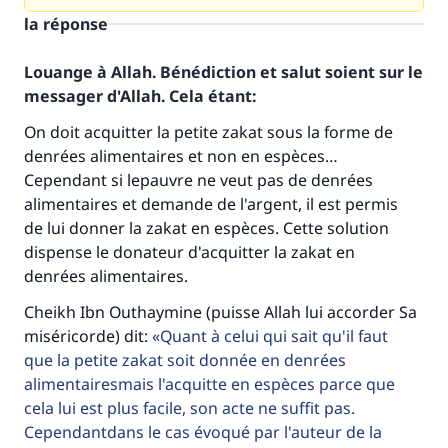
la réponse
Louange à Allah. Bénédiction et salut soient sur le
messager d'Allah. Cela étant:
On doit acquitter la petite zakat sous la forme de
denrées alimentaires et non en espèces…
Cependant si lepauvre ne veut pas de denrées
alimentaires et demande de l'argent, il est permis
de lui donner la zakat en espèces. Cette solution
dispense le donateur d'acquitter la zakat en
denrées alimentaires.
Cheikh Ibn Outhaymine (puisse Allah lui accorder Sa
miséricorde) dit:
Quant à celui qui sait qu'il faut
Faites une différence dans la vie de
que la petite zakat soit donnée en denrées
alimentairesmais l'acquitte en espèces parce que
millions de personnes grâce à votre
cela lui est plus facile, son acte ne suffit pas.
contribution
Cependantdans le cas évoqué par l'auteur de la