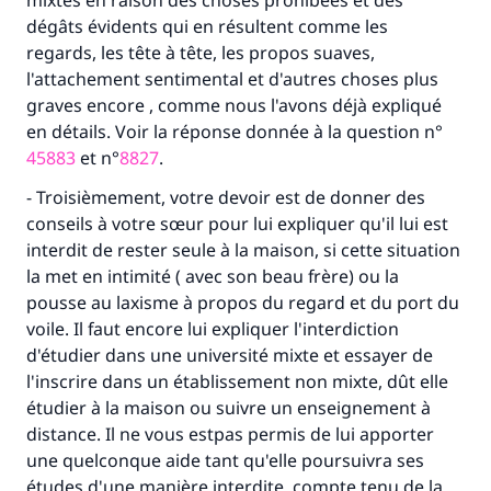
mixtes en raison des choses prohibées et des
(MOUSLIM 1893)
dégâts évidents qui en résultent comme les
regards, les tête à tête, les propos suaves,
l'attachement sentimental et d'autres choses plus
Soutenez IslamQA
graves encore , comme nous l'avons déjà expliqué
en détails. Voir la réponse donnée à la question n°
45883
et n°
8827
.
- Troisièmement, votre devoir est de donner des
conseils à votre sœur pour lui expliquer qu'il lui est
interdit de rester seule à la maison, si cette situation
la met en intimité ( avec son beau frère) ou la
pousse au laxisme à propos du regard et du port du
voile. Il faut encore lui expliquer l'interdiction
d'étudier dans une université mixte et essayer de
l'inscrire dans un établissement non mixte, dût elle
étudier à la maison ou suivre un enseignement à
distance. Il ne vous estpas permis de lui apporter
une quelconque aide tant qu'elle poursuivra ses
études d'une manière interdite, compte tenu de la