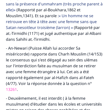
sans la présence d'unmahram (très proche parent à
elle)
(Rapporté par al-Boukhara,1862 et
Mouslim,1341). Et sa parole :
Un homme ne se
retrouve en tête à tête avec une femme sans que
Satan nesoitleur troisième (larron)
(Rapporté par
at.-Tirmidhi (1171) et jugé authentique par al-Albani
dans Sahihi at.-Tirmidhi.
- An-Newari (Puisse Allah lui accorder Sa
miséricorde) rapporte dans Charh Mouslim (14/153)
Faites une différence dans la vie de
le consensus qui s'est dégagé au sein des ulémas
millions de personnes grâce à votre
sur l'interdiction faite au musulman de se retirer
avec une femme étrangère à lui. Cet ais a été
contribution
rapporté également par al-Hafizh dans al-Fateh
(4/77). Voir la réponse donnée à la question n°
Aidez nous à apporter des réponses.
13261
.
Le Messager d'Allah (Paix sur lui) a dit:
- Deuxièmement, il est interdit ( à la femme
"Celui qui indique une bonne action obtient la
même récompense que celui qui le fait."
musulmane) d'étudier dans les écoles et universités