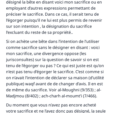
désigné la bête en disant voici mon sacrifice ou en
employant d’autres expressions permettant de
préciser le sacrifice. Dans ce cas, il serait tenu de
l’égorger puisqu’il ne lui est plus permis de revenir
sur son intention , la désignation du sacrifice
l’excluant du reste de sa propriété..
Si on achète une bête dans l’intention de l’utiliser
comme sacrifice sans le désigner en disant : voici
mon sacrifice, une divergence oppose (les
jurisconsultes) sur la question de savoir si on est
Faites une différence dans la vie de
tenu de l’égorger ou pas ? Ce qui est juste est qu’on
millions de personnes grâce à votre
n’est pas tenu d’égorger le sacrifice. C’est comme si
on n’avait l’intention de déclarer sa maison (d’utilité
contribution
publique) waqf avant de de changer d’avis. Il en est
de même du sacrifice. Voir al-Moughni (9/353) ; al-
Aidez nous à apporter des réponses.
Madjmou (8/402) ; ach-charh al-moumt’i (7/466).
Le Messager d'Allah (Paix sur lui) a dit:
"Celui qui indique une bonne action obtient la
Du moment que vous n’avez pas encore acheté
même récompense que celui qui le fait."
votre sacrifice et ne l’avez donc pas désigné, la seule