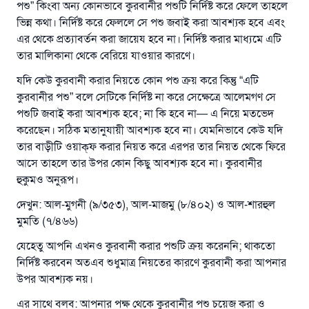
পশু” কিংবা অন্য কোনভাবে কুরবানীর পশুটি নির্দিষ্ট করে ফেলে তাহলে
ভিন্ন কথা। নির্দিষ্ট করে ফেললে সে পশু জবাই করা আবশ্যক হবে এবং
এর থেকে প্রত্যাবর্তন করা জায়েয হবে না। নির্দিষ্ট করার মাধ্যমে এটি
তার মালিকানা থেকে বেরিয়ে যাওয়ার কারণে।
যদি কেউ কুরবানী করার নিয়তে কোন পশু ক্রয় করে কিন্তু “এটি
কুরবানীর পশু” বলে সেটিকে নির্দিষ্ট না করে সেক্ষেত্রে আলেমগণ সে
উত্তর নম্বর ১১০৮৪৫ একটি বিবাহ রক্ষা
পশুটি জবাই করা আবশ্যক হবে; না কি হবে না— এ নিয়ে মতভেদ
করেছেন। সঠিক মতানুযায়ী আবশ্যক হবে না। যেমনিভাবে কেউ যদি
করেছিল।
তার বাড়ীটি ওয়াক্‌ফ করার নিয়ত করে এরপর তার নিয়ত থেকে ফিরে
আসে তাহলে তার উপর কোন কিছু আবশ্যক হবে না। কুরবানীর
উম্মাহকে উত্তর দিতে আমাদেরকে সহযোগিতা করুন
হুকুমও অনুরূপ।
রাসূল সাল্লাল্লাহু আলাইহি ওয়া সাল্লাম বলেছেন
দেখুন: আল-মুগনী (৯/৩৫৩), আল-মাজমু (৮/৪০২) ও আল-শারহুল
যে ব্যক্তি সৎ কর্মের পথ দেখাবে সে সৎকর্মকারীর সমান
মুমতি (৭/৪৬৬)
সওয়াব পাবে
যেহেতু আপনি এখনও কুরবানী করার পশুটি ক্রয় করেননি; থাকতো
(সহিহ মুসলিম; ১৮৯৩)
নির্দিষ্ট করবেন অতএব শুধুমাত্র নিয়তের কারণে কুরবানী করা আপনার
উপর আবশ্যক নয়।
এখনই শরীক হোন
এর সাথে বলব: আপনার পক্ষ থেকে কুরবানীর পশু চয়েজ করা ও