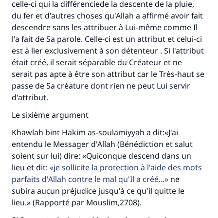
celle-ci qui la différenciede la descente de la pluie,
du fer et d'autres choses qu'Allah a affirmé avoir fait
descendre sans les attribuer à Lui-même comme Il
l'a fait de Sa parole. Celle-ci est un attribut et celui-ci
est à lier exclusivement à son détenteur . Si l'attribut
était créé, il serait séparable du Créateur et ne
serait pas apte à être son attribut car le Très-haut se
passe de Sa créature dont rien ne peut Lui servir
d'attribut.
Le sixième argument
Khawlah bint Hakim as-soulamiyyah a dit:«J'ai
entendu le Messager d'Allah (Bénédiction et salut
soient sur lui) dire: «Quiconque descend dans un
lieu et dit:
je sollicite la protection à l'aide des mots
parfaits d'Allah contre le mal qu'Il a créé...
ne
subira aucun préjudice jusqu'à ce qu'il quitte le
Faites une différence dans la vie de
lieu.» (Rapporté par Mouslim,2708).
millions de personnes grâce à votre