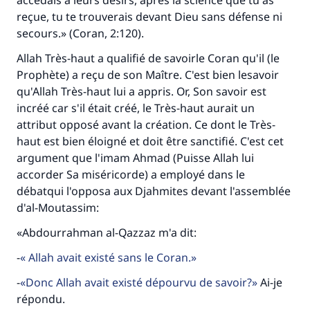
accédais à leurs désirs, après la science que tu as
reçue, tu te trouverais devant Dieu sans défense ni
secours.» (Coran, 2:120).
Allah Très-haut a qualifié de savoirle Coran qu'il (le
Prophète) a reçu de son Maître. C'est bien lesavoir
qu'Allah Très-haut lui a appris. Or, Son savoir est
incréé car s'il était créé, le Très-haut aurait un
attribut opposé avant la création. Ce dont le Très-
haut est bien éloigné et doit être sanctifié. C'est cet
argument que l'imam Ahmad (Puisse Allah lui
accorder Sa miséricorde) a employé dans le
débatqui l'opposa aux Djahmites devant l'assemblée
d'al-Moutassim:
«Abdourrahman al-Qazzaz m'a dit:
-
Allah avait existé sans le Coran.
-
Donc Allah avait existé dépourvu de savoir?
Ai-je
répondu.