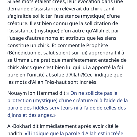
Si Ses mots étaient créés, leur évocation dans une
contribution
demande d'assistance relèverait du chirk car il
s'agiraitde solliciter l'assistance (mystique) d'une
Aidez nous à apporter des réponses.
créature. Il est bien connu que la sollicitation de
Le Messager d'Allah (Paix sur lui) a dit:
l'assistance (mystique) d'un autre qu'Allah et par
"Celui qui indique une bonne action obtient la
l'usage d'autres noms et attributs que les siens
même récompense que celui qui le fait."
constitue un chirk. Et comment le Prophète
(Bénédiction et salut soient sur lui) apprendrait il à
(MOUSLIM 1893)
sa Umma une pratique manifestement entachée de
chirk alors que c'est bien lui qui lui a apporté la foi
pure en l'unicité absolue d'Allah?!Ceci indique que
Soutenez IslamQA
les mots d'Allah Très-haut sont incréés.
Nouaym ibn Hammad dit:
On ne sollicite pas la
protection (mystique) d'une créature ni à l'aide de la
parole des fidèles serviteurs ni à l'aide de celles des
djinns et des anges.
Al-Bokhari dit immédiatement après avoir cité le
hadith:
Il indique que la parole d'Allah est incréée