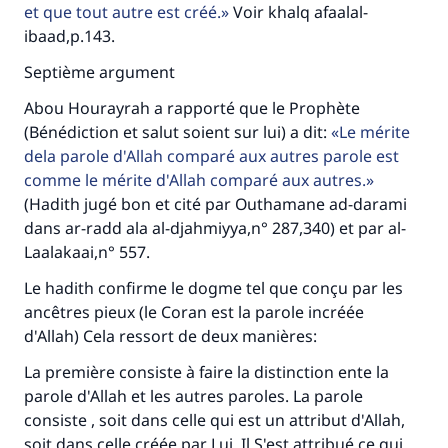
et que tout autre est créé.
Voir khalq afaalal-
ibaad,p.143.
Septième argument
Abou Hourayrah a rapporté que le Prophète
(Bénédiction et salut soient sur lui) a dit:
Le mérite
dela parole d'Allah comparé aux autres parole est
comme le mérite d'Allah comparé aux autres.
(Hadith jugé bon et cité par Outhamane ad-darami
dans ar-radd ala al-djahmiyya,n° 287,340) et par al-
Laalakaai,n° 557.
Le hadith confirme le dogme tel que conçu par les
ancêtres pieux (le Coran est la parole incréée
d'Allah) Cela ressort de deux manières:
La première consiste à faire la distinction ente la
parole d'Allah et les autres paroles. La parole
consiste , soit dans celle qui est un attribut d'Allah,
soit dans celle créée par Lui. Il S'est attribué ce qui