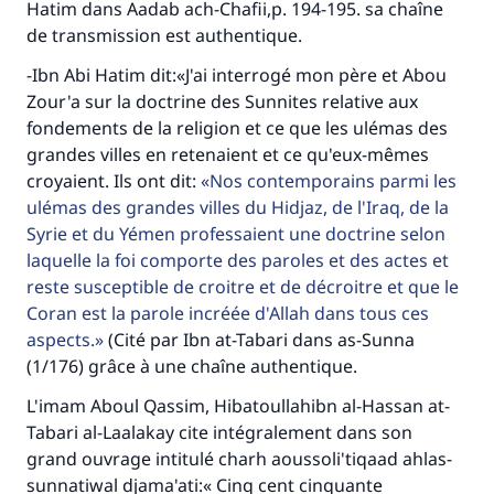
Hatim dans Aadab ach-Chafii,p. 194-195. sa chaîne
de transmission est authentique.
-Ibn Abi Hatim dit:«J'ai interrogé mon père et Abou
Zour'a sur la doctrine des Sunnites relative aux
fondements de la religion et ce que les ulémas des
grandes villes en retenaient et ce qu'eux-mêmes
croyaient. Ils ont dit:
Nos contemporains parmi les
ulémas des grandes villes du Hidjaz, de l'Iraq, de la
Syrie et du Yémen professaient une doctrine selon
laquelle la foi comporte des paroles et des actes et
reste susceptible de croitre et de décroitre et que le
Coran est la parole incréée d'Allah dans tous ces
aspects.
(Cité par Ibn at-Tabari dans as-Sunna
(1/176) grâce à une chaîne authentique.
L'imam Aboul Qassim, Hibatoullahibn al-Hassan at-
Tabari al-Laalakay cite intégralement dans son
grand ouvrage intitulé charh aoussoli'tiqaad ahlas-
sunnatiwal djama'ati:« Cinq cent cinquante