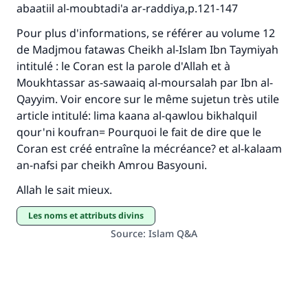
abaatiil al-moubtadi'a ar-raddiya,p.121-147
Pour plus d'informations, se référer au volume 12
de Madjmou fatawas Cheikh al-Islam Ibn Taymiyah
intitulé : le Coran est la parole d'Allah et à
Moukhtassar as-sawaaiq al-moursalah par Ibn al-
Qayyim. Voir encore sur le même sujetun très utile
article intitulé: lima kaana al-qawlou bikhalquil
qour'ni koufran= Pourquoi le fait de dire que le
Coran est créé entraîne la mécréance? et al-kalaam
an-nafsi par cheikh Amrou Basyouni.
Allah le sait mieux.
Les noms et attributs divins
Source
:
Islam Q&A