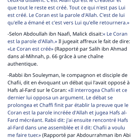
ceux-là disaient: C'est Allah qui est le Créateur et
que tout le reste est créé. Tout ce qui n'est pas Lui
est créé. Le Coran est la parole d'Allah. C'est de lui
qu'elle a émané et c'est vers Lui qu'elle retournera.
-Selon Abdoullah ibn Naafi, Malick disait:
Le Coran
est la parole d'Allah.
Il jugeait affreux le fait de dire:
Le Coran est créé
(Rapporté par Salih ibn Ahmad
dans al-Mihnah, p. 66 grâce à une chaîne
authentique.
-Rabbi ibn Souleyman, le compagnon et disciple de
Chafii, dit en évoquant un débat qui l'avait opposé à
Hafs al-Fard sur le Coran:
Il interrogea Chafii et ce
dernier lui opposa un argument. Le débat se
prolongea et Chaffi finit par établir la preuve que le
Coran est la parole incréée d'Allah et jugea Hafs al-
Fard mécréant. Rabii dit: j'ai ensuite rencontré Hafs
al-Fard dans une assemblée et il dit: Chafii a voulu
me faire tuer.
(Rapporté par Abdourrahman ibn Abi