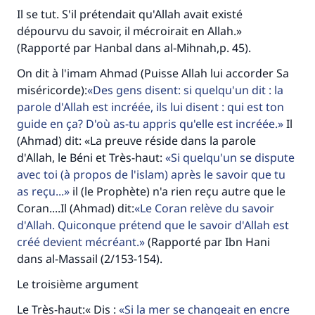
Il se tut. S'il prétendait qu'Allah avait existé
dépourvu du savoir, il mécroirait en Allah.»
(Rapporté par Hanbal dans al-Mihnah,p. 45).
On dit à l'imam Ahmad (Puisse Allah lui accorder Sa
miséricorde):
Des gens disent: si quelqu'un dit : la
parole d'Allah est incréée, ils lui disent : qui est ton
guide en ça? D'où as-tu appris qu'elle est incréée.
Il
(Ahmad) dit: «La preuve réside dans la parole
d'Allah, le Béni et Très-haut:
Si quelqu'un se dispute
avec toi (à propos de l'islam) après le savoir que tu
as reçu...
il (le Prophète) n'a rien reçu autre que le
Coran....Il (Ahmad) dit:
Le Coran relève du savoir
d'Allah. Quiconque prétend que le savoir d'Allah est
créé devient mécréant.
(Rapporté par Ibn Hani
dans al-Massail (2/153-154).
Le troisième argument
Le Très-haut:« Dis :
Si la mer se changeait en encre