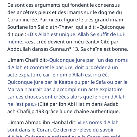
Ce sont ces arguments qui fondent le consensus
des ancêtres pieux et des imams sur le dogme du
Coran incréé. Parmi eux figure le très grand imam
Soufiane ibn Saiid ath-Thawri qui a dit: «Quiconque
dit que :
Dis Allah est unique. Allah Se suffit de Lui-
même..
.est créé devient un mécréant.» Cité par
Abdoullah dansas-Sunna,n° 13. Sa chaîne est bonne.
L'imam Chafii dit:
Quiconque jure par l'un des noms
d'Allah et commet le parjure, doit procéder à un
acte expiatoire car le nom d'Allah est incréé.
Quiconque jure par la Kaaba ou par le Safa ou par le
Marwa n'aurait pas à accomplir un acte expiatoire
car ces choses sont créées alors que le nom d'Allah
ne l'est pas.
(Cité par Ibn Abi Hatim dans Aadab
ach-Chafii,p.193 grâce à une chaîne authentique.
L'imam Ahmad ibn Hanbal dit:
Les noms d'Allah
sont dans le Coran. Ce dernierrelève du savoir