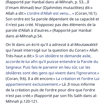
(Rapporté par Hanbal dans al-Mihnah, p. 53....Il
(l'imam Ahmad) leur (Djahmites mutazilites) dit:«
Allah a dit:
L'ordre d'Allah est venu...
(Coran,16:1).
Son ordre est Sa parole dépendant de sa capacité et
il n'est pas créé. N'opposez pas des éléments de la
parole d'Allah à d'autres.» (Rapporté par Hanbal
dans al-Mihnah,p.54.
On lit dans un écrit qu'il a adressé à al-Moutawakkil
qui l'avait interrogé sur la question du Coran:« Allah
Très-haut a dit:
Si un idolâtre te demande asile,
accorde-le-lui afin qu’il puisse entendre la Parole du
Seigneur. Puis fais-le parvenir en lieu sûr, car les
idolâtres sont des gens qui vivent dans l’ignorance.
(Coran, 9:6). Il a dit encore:
La création et l'ordre Lui
appartiennent exclusivement.
Là ,Il nous informe
de la création puis de l'ordre pour dire que l'ordre
n'est pas créé.» (Rapporté par son fils Salih dans al-
Mihnah p.120-121.