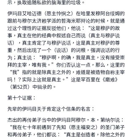
示，换取追随私欲的脑海里的垃圾。
伊玛目艾哈迈德（愿主怜悯之）在哈里发穆阿台绥姆的
跟前与穆尔太济赖学派的哲海米耶辩论的时候，就是通
过这个理性的证据反驳他们，他说：“这是穆萨的故
事，真主在他的经典中叙述自己而说（真主与穆萨说
话），真主肯定了与穆萨说话，这是真主对穆萨的尊
重，然后出现了一个（说话）的词根，强调说话的行
为；真主说：“穆萨啊，的确，我是真主，没有接受崇
拜的主宰，唯有我。”你们否认这一点，那么，这里的
“我”指的就是除真主之外的，难道是被造物自称主宰
吗！？实际上这就是真主。”这是罕百里在《磨难》
（第52页）中辑录的。
第十个证据：
先辈的伊玛目关于肯定这个信条的名言：
杰出的再传弟子当中的伊玛目阿穆尔·本·第纳尔说：
“我在七十年前遇到了先知（愿主福安之）的圣门弟子
和再传弟子，他们都说：“真主是创造者，除他之外的