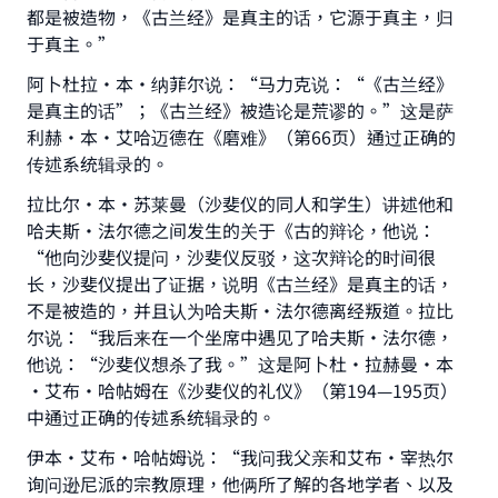
都是被造物，《古兰经》是真主的话，它源于真主，归
于真主。”
阿卜杜拉•本·纳菲尔说：“马力克说：“《古兰经》
是真主的话”；《古兰经》被造论是荒谬的。”这是萨
利赫·本·艾哈迈德在《磨难》（第66页）通过正确的
传述系统辑录的。
拉比尔·本·苏莱曼（沙斐仪的同人和学生）讲述他和
哈夫斯·法尔德之间发生的关于《古的辩论，他说：
“他向沙斐仪提问，沙斐仪反驳，这次辩论的时间很
长，沙斐仪提出了证据，说明《古兰经》是真主的话，
不是被造的，并且认为哈夫斯·法尔德离经叛道。拉比
尔说：“我后来在一个坐席中遇见了哈夫斯·法尔德，
他说：“沙斐仪想杀了我。”这是阿卜杜•拉赫曼•本
·艾布·哈帖姆在《沙斐仪的礼仪》（第194—195页）
中通过正确的传述系统辑录的。
伊本•艾布·哈帖姆说：“我问我父亲和艾布·宰热尔
询问逊尼派的宗教原理，他俩所了解的各地学者、以及