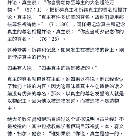
并论，真主说：“你当赞颂你至尊主的大名超绝万
物，”（87：1），把祈祷真主和祈祷真主的尊名相提并
论，真主说：“真主有许多优美的尊名，故你们要用那
些尊名祈祷他。”（7：180）；同样把记念真主和记念
真主的尊名相提并论，真主说：“你应当朝夕记念你的
主的尊名，”（76：25）。
这种赞美、祈祷和记念，如果发生在被造物的身上，则
是悖逆真主的行为。
如果有人说：“如果真主的话是被造的。”
真主的尊名就包含在里面，谁如果这样说，他已经否认
了我们上述的内容，因为这意味着真主在创造他的话之
前没有优美的尊名，那么，以真主的尊名发誓的人就是
以物配主，因为他以被造物发誓，而被造物不是造物
主。
绝大多数先贤和伊玛目通过这个证据说明《古兰经》不
是被造的，其中包括权威学者伊玛目苏福扬•本•赛义
德·扫尔，他说：“谁如果说“你说，真主是独一的，