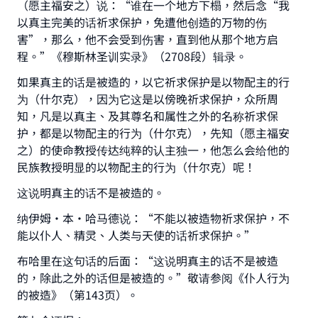
（愿主福安之）说：“谁在一个地方下榻，然后念“我
以真主完美的话祈求保护，免遭他创造的万物的伤
害”，那么，他不会受到伤害，直到他从那个地方启
程。”《穆斯林圣训实录》（2708段）辑录。
如果真主的话是被造的，以它祈求保护是以物配主的行
为（什尔克），因为它这是以傍晚祈求保护，众所周
知，凡是以真主、及其尊名和属性之外的名称祈求保
护，都是以物配主的行为（什尔克），先知（愿主福安
之）的使命教授传达纯粹的认主独一，他怎么会给他的
民族教授明显的以物配主的行为（什尔克）呢！
这说明真主的话不是被造的。
纳伊姆·本·哈马德说：“不能以被造物祈求保护，不
能以仆人、精灵、人类与天使的话祈求保护。”
布哈里在这句话的后面：“这说明真主的话不是被造
的，除此之外的话但是被造的。”敬请参阅《仆人行为
的被造》（第143页）。