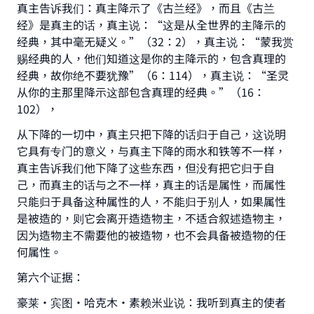
真主告诉我们：真主降示了《古兰经》，而且《古兰
经》是真主的话，真主说：“这是从全世界的主降示的
经典，其中毫无疑义。”（32：2），真主说：“蒙我赏
赐经典的人，他们知道这是你的主降示的，包含真理的
经典，故你绝不要犹豫”（6：114），真主说：“圣灵
从你的主那里降示这部包含真理的经典。”（16：
102），
从下降的一切中，真主只把下降的话归于自己，这说明
它具有专门的意义，与真主下降的雨水和铁等不一样，
真主告诉我们他下降了这些东西，但没有把它归于自
己，而真主的话与之不一样，真主的话是属性，而属性
只能归于具备这种属性的人，不能归于别人，如果属性
是被造的，则它会离开造造物主，不适合叙述造物主，
因为造物主不需要他的被造物，也不会具备被造物的任
何属性。
第六个证据：
豪莱·宾图·哈克木·素赖米业说：我听到真主的使者