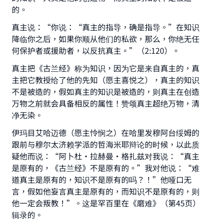
的。
真主说：“你说：“真主的指导，确是指导。”在知识
降临你之后，如果你顺从他们的私欲，那么，你绝无任
何保护者或援助者，以反抗真主。”（2:120）。
真主把《古兰经》称为知识，因为它是来自真主的，真
主把它教授给了他的先知（愿主喜悦之），真主的知识
不是被造的，假如真主的知识是被造的，则真主在创造
万物之前就会具备相反的属性！赞颂真主超绝万物，清
净无染。
伊玛目艾哈迈德（愿主怜悯之）在哈里发穆阿台绥姆的
跟前与穆尔太济赖学派的哲海米耶辩论的时候，以此质
疑他而说：“阿卜杜•拉赫曼·格扎兹对我说：“真主
是原有的，《古兰经》不是原有的。”我对他说：“难
道真主是原有的，知识不是原有的吗？！”他哑口无
言，假如他妄言真主是原有的，而知识不是原有的，则
他一定会叛教！”。这是罕百里在《磨难》（第45页）
辑录的。