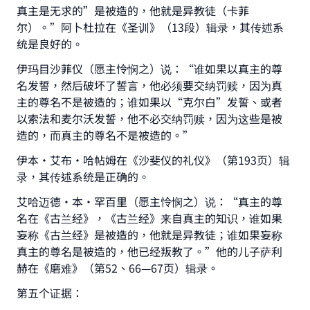
真主是无求的”是被造的，他就是异教徒（卡菲
尔）。”阿卜杜拉在《圣训》（13段）辑录，其传述系
统是良好的。
伊玛目沙菲仪（愿主怜悯之）说：“谁如果以真主的尊
名发誓，然后破坏了誓言，他必须要交纳罚赎，因为真
主的尊名不是被造的；谁如果以“克尔白”发誓、或者
以索法和麦尔沃发誓，他不必交纳罚赎，因为这些是被
造的，而真主的尊名不是被造的。”
伊本•艾布·哈帖姆在《沙斐仪的礼仪》（第193页）辑
录，其传述系统是正确的。
艾哈迈德·本·罕百里（愿主怜悯之）说：“真主的尊
名在《古兰经》，《古兰经》来自真主的知识，谁如果
妄称《古兰经》是被造的，他就是异教徒；谁如果妄称
真主的尊名是被造的，他已经叛教了。”他的儿子萨利
赫在《磨难》（第52、66—67页）辑录。
第五个证据：