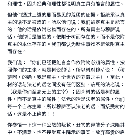
和理性，因为经典和理性都说明真主具有能言的属性。
但他们通过上述的显而易见的荒谬的证据，拒绝承认真
主的话不是被造的，所以他们说：我们肯定真主是能言
的，他的话是依附它物而存在的，所有真主与穆萨说
话，他的话是被造的，依附于树而存在的，而不是依附
真主的本体存在的。我们都认为新生事物不能依附真主
而存在。
我们说：“你们已经把能言当作依附物必须的属性，按
照你们的主张，就是树说的话，所以树对穆萨说：（穆
萨啊，的确，我是真主，全世界的养育之主），至此，
树的话与法老的话之间没有任何区别，该死的法老说：
（我是你们至高无上的主宰）；因为树的话是树的属
性，而不是真主的属性；法老的话是法老的属性，他们
每一个自称主宰，所以穆萨否认法老的话，而接受树的
话，这是不正确的！！
你参悟一下这一种公然的叛教，丑恶的异端分子深陷其
中，不满意、也不接受真主降示的事实，放弃高贵的启