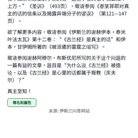
上万。”《圣训》（493页）。敬请参阅《赛莱菲耶对真
主的话的信条以及揭露异端分子的谬误》（第121—147
页）。
欲了解更多内容，敬请参阅《伊斯兰的谢赫伊本•泰米
叶法太瓦》第十二卷：“《古兰经》是真主的话”和伊
本·甘伊姆所著的《被派遣的雷霆之缩写》。
敬请参阅谢赫阿穆尔·布斯优尼所写的关于这个问题的
一篇有益的文章，题目是“为什么说《古兰经》被造
论、以及《古兰经》是心里的话都属于叛教（库夫
尔）？”
真主至知！
尊名和属性
来源
:
伊斯兰问答网站