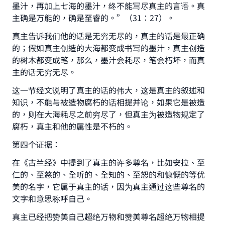
墨汁，再加上七海的墨汁，终不能写尽真主的言语。真
主确是万能的，确是至睿的。”（31：27）。
真主告诉我们他的话是无穷无尽的，真主的话是最正确
的；假如真主创造的大海都变成书写的墨汁，真主创造
的树木都变成笔，那么，墨汁会耗尽，笔会朽坏，而真
主的话无穷无尽。
这一节经文说明了真主的话的伟大，这是真主的叙述和
知识，不能与被造物腐朽的话相提并论，如果它是被造
的，则在大海耗尽之前穷尽了，但真主为被造物规定了
腐朽，真主和他的属性是不朽的。
第四个证据：
在《古兰经》中提到了真主的许多尊名，比如安拉、至
仁的、至慈的、全听的、全知的、至恕的和慷慨的等优
美的名字，它属于真主的话，因为真主通过这些尊名的
文字和意思称呼自己。
真主已经把赞美自己超绝万物和赞美尊名超绝万物相提