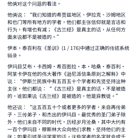
他俩对这个问题的看法。
他俩说：“我们知道的希贾兹地区、伊拉克、沙姆地区
和也门等所有地方的学者，他们都主张信仰就是言语和
行为，有增也有减；《古兰经》是真主的话，从任何方
面来说都不是被造的。”
伊本•泰百利在《圣训》(1 / 176)中通过正确的传述系统
辑录。
伊玛目艾布·卡西姆·希百图拉·本·哈桑•泰百利·
阿莱卡伊在他的伟大著作《逊尼派信条原则之解释》中
说：“伊斯兰民族中有五百五十个学者和先贤坚持这种
主张，他们都说：“《古兰经》是真主的话，不是被造
的，谁如果说《古兰经》是被造的，他是异教徒。”
他还说：“这五百五十个或者更多的学者，来自再传弟
子、三传弟子、和杰出的伊玛目，最优秀的圣门弟子除
外，他们来自不同的时代，历经岁月沧桑，其中大约有
一百个伊玛目，穆斯林大众向他们求教，坚持他们的主
张；如果引述圣训学家的话，这些学者的名字就会成千