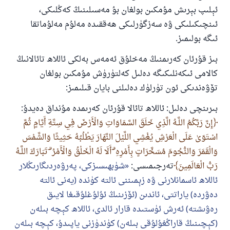
ئېلىپ بېرىش مۇمكىن بولغان بۇ مەسىلىنىڭ كەڭلىكى،
ئىنچىكىلىكى ۋە سەزگۈرلىكى ھەققىدە مەلۇم مەلۇماتقا
ئىگە بولىمىز.
بىز قۇرئان كەرىمنىڭ مەخلۇق ئەمەس بەلكى ئاللاھ تائالانىڭ
كالامى ئىكەنلىكىگە دەلىل كەلتۈرۈش مۇمكىن بولغان
تۆۋەندىكى ئون تۈرلۈك دەلىلنى بايان قىلىمىز:
بىرىنچى دەلىل: ئاللاھ تائالا قۇرئان كەرىمدە مۇنداق دەيدۇ:
إِنَّ رَبَّكُمُ اللَّـهُ الَّذِي خَلَقَ السَّمَاوَاتِ وَالْأَرْضَ فِي سِتَّةِ أَيَّامٍ ثُمَّ
اسْتَوَىٰ عَلَى الْعَرْشِ يُغْشِي اللَّيْلَ النَّهَارَ يَطْلُبُهُ حَثِيثًا وَالشَّمْسَ
وَالْقَمَرَ وَالنُّجُومَ مُسَخَّرَاتٍ بِأَمْرِهِ ۗ أَلَا لَهُ الْخَلْقُ وَالْأَمْرُ ۗ تَبَارَكَ اللَّـهُ
رَبُّ الْعَالَمِينَ
تەرجىمىسى:
شۈبھىسىزكى، پەرۋەردىگارىڭلار
ئاللاھ ئاسمانلارنى ۋە زېمىننى ئالتە كۈندە (يەنى ئالتە
دەۋردە) ياراتتى، ئاندىن (ئۆزىنىڭ ئۇلۇغلۇقىغا لايىق
رەۋىشتە) ئەرش ئۈستىدە قارار ئالدى، ئاللاھ كېچە بىلەن
(كېچىنىڭ قاراڭغۇلۇقى بىلەن) كۈندۈزنى ياپىدۇ، كېچە بىلەن