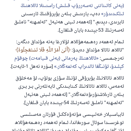
(يەنى كائىناتنى تەسەررۇپ قىلىش) راستىنلا ئاللاھنىڭ
ئىلكىدىدۇر
دەپ، يارىتىش بىلەن بۇيرۇقنىڭ ئارىسىنى
ئايرىدى، دېدىم." [ئەھمەد ئىبنى ھەنبەل "ئەلمىھنە" ناملىق
ئەسەرنىڭ 53-بېتىدە بايان قىلغان].
ئىمام ئەھمەد رەھىمەھۇللاھ ئۇلارغا يەنە مۇنداق دىگەن:
"ئاللاھ تائالا مۇنداق دەيدۇ:
أَتَىٰ أَمْرُ اللَّـهِ فَلَا تَسْتَعْجِلُوهُ
تەرجىمىسى:
ئاللاھنىڭ پەرمانى (يەنى قىيامەت) چوقۇم
كېلىدۇ، ئۇنىڭغا ئالدىراپ كەتمەڭلار.
[سۈرە نەھل 1-ئايەت].
ئاللاھ تائالانىڭ بۇيرۇقى ئۇنىڭ سۆزى بولۇپ، ئۇ مەخلۇق
ئەمەس، ئاللاھ تائالانىڭ كىتابىدىكى ئايەتلەرنى بىر بىرى
بىلەن ئارىلاشتۇرىۋەتمەڭلار." [ئەھمەد ئىبنى ھەنبەل
"ئەلمىھنە" ناملىق ئەسەرنىڭ 54-بېتىدە بايان قىلغان].
ئابباسىيلار خەلىپىسى مۇتەۋەككىل قۇرئان مەسىلىسى
توغرىسىدا سوئال سورىغاندا، ئىمام ئەھمەد رەھىمەھۇللاھ