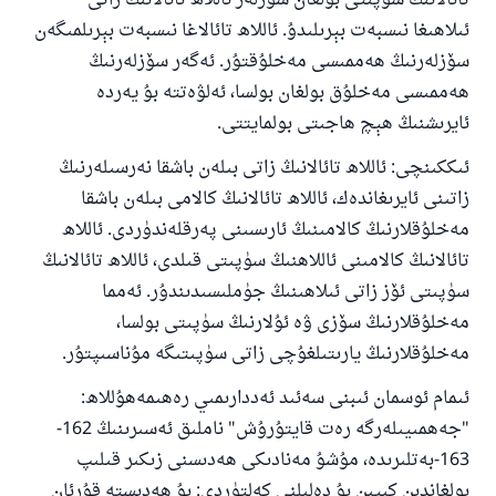
تائالانىڭ سۈپىتى بولغان سۆزلەر ئاللاھ تائالانىڭ زاتى
ئىلاھىغا نىسبەت بېرىلىدۇ. ئاللاھ تائالاغا نىسبەت بېرىلمىگەن
سۆزلەرنىڭ ھەممىسى مەخلۇقتۇر. ئەگەر سۆزلەرنىڭ
ھەممىسى مەخلۇق بولغان بولسا، ئەلۋەتتە بۇ يەردە
ئايرىشنىڭ ھېچ ھاجىتى بولمايتتى.
ئىككىنچى: ئاللاھ تائالانىڭ زاتى بىلەن باشقا نەرسىلەرنىڭ
زاتىنى ئايرىغاندەك، ئاللاھ تائالانىڭ كالامى بىلەن باشقا
مەخلۇقلارنىڭ كالامىنىڭ ئارىسىنى پەرقلەندۈردى. ئاللاھ
تائالانىڭ كالامىنى ئاللاھنىڭ سۈپىتى قىلدى، ئاللاھ تائالانىڭ
سۈپىتى ئۆز زاتى ئىلاھىنىڭ جۈملىسىدىندۇر. ئەمما
مەخلۇقلارنىڭ سۆزى ۋە ئۇلارنىڭ سۈپىتى بولسا،
مەخلۇقلارنىڭ يارىتىلغۇچى زاتى سۈپىتىگە مۇناسىپتۇر.
ئىمام ئوسمان ئىبنى سەئىد ئەددارىمىي رەھىمەھۇللاھ:
"جەھمىيىلەرگە رەت قايتۇرۇش" ناملىق ئەسىرىنىڭ 162-
163-بەتلىرىدە، مۇشۇ مەنادىكى ھەدىسنى زىكىر قىلىپ
بولغاندىن كىيىن بۇ دەلىلنى كەلتۈردى: بۇ ھەدىستە قۇرئان