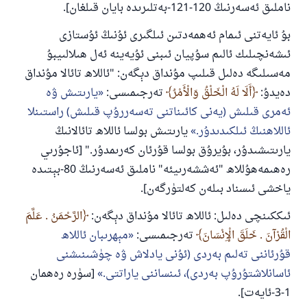
ناملىق ئەسەرنىڭ 120-121-بەتلىرىدە بايان قىلغان].
بۇ ئايەتنى ئىمام ئەھمەدتىن ئىلگىرى ئۇنىڭ ئۇستازى
ئىشەنچىلىك ئالىم سۇپيان ئىبنى ئۇيەينە ئەل ھىلالىيبۇ
مەسىلىگە دەلىل قىلىپ مۇنداق دېگەن: "ئاللاھ تائالا مۇنداق
دەيدۇ:
أَلَا لَهُ الْخَلْقُ وَالْأَمْرُ
تەرجىمىسى:
يارىتىش ۋە
ئەمرى قىلىش (يەنى كائىناتنى تەسەررۇپ قىلىش) راستىنلا
ئاللاھنىڭ ئىلكىدىدۇر.
يارىتىش بولسا ئاللاھ تائالانىڭ
يارىتىشىدۇر، بۇيرۇق بولسا قۇرئان كەرىمدۇر." [ئاجۇرىي
رەھىمەھۇللاھ "ئەششەرىيئە" ناملىق ئەسەرنىڭ 80-بېتىدە
ياخشى ئىسناد بىلەن كەلتۈرگەن].
ئىككىنچى دەلىل: ئاللاھ تائالا مۇنداق دېگەن:
الرَّحْمَنُ . عَلَّمَ
الْقُرْآنَ . خَلَقَ الْإِنْسَانَ
تەرجىمىسى:
مېھرىبان ئاللاھ
قۇرئاننى تەلىم بەردى (ئۇنى يادلاش ۋە چۈشىنىشنى
ئاسانلاشتۇرۇپ بەردى)، ئىنساننى ياراتتى.
[سۈرە رەھمان
1-3-ئايەت].