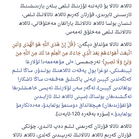
ئاللاھ تائالا بۇ ئايەتتە ئۆزىنىڭ ئىلمى بىلەن يارىتىشىنىڭ
ئارىسىنى ئايرىدى، قۇرئان كەرىم ئاللاھ تائالانىڭ ئىلمى،
ئىنسان بولسا ئاللاھ تائالانىڭ ياراتقان مەخلۇقاتى، ئاللاھ
تائالانىڭ ئىلمى مەخلۇق ئەمەس.
ئاللاھ تائالا مۇنداق دېگەن:
قُلْ إِنَّ هُدَى اللَّهِ هُوَ الْهُدَى وَلَئِنِ
اتَّبَعْتَ أَهْوَاءَهُمْ بَعْدَ الَّذِي جَاءَكَ مِنَ الْعِلْمِ مَا لَكَ مِنَ اللَّهِ مِنْ
وَلِيٍّ وَلَا نَصِيرٍ
تەرجىمىسى:
ئى مۇھەممەد! ئۇلارغا
ئېيتقىنكى، توغرا يول پەقەت ئاللاھنىڭ يولىدۇر. ساڭا ئىلىم
كەلگەندىن كېيىن (يەنى پاكىتلىق ھەقىقەت ساڭا ئاشكارا
بولغاندىن كېيىن)، ئەگەر سەن ئۇلارنىڭ نەپسى خاھىشلىرىغا
ئەگىشىدىغان بولساڭ، (سېنى ئاللاھ نىڭ ئازابىدىن
قۇتقۇزىدىغان) ھېچقانداق دوستمۇ بولمايدۇ، مەدەتكارمۇ
بولمايدۇ.
[سۈرە بەقەرە 120-ئايەت].
ئاللاھ تائالا قۇرئان كەرىمنى ئىلىم دەپ ئاتىدى، چۈنكى
قۇرئان كەرىم ئاللاھ تائالانىڭ تەرىپىدىن كەلدى، ئاللاھ تائالا