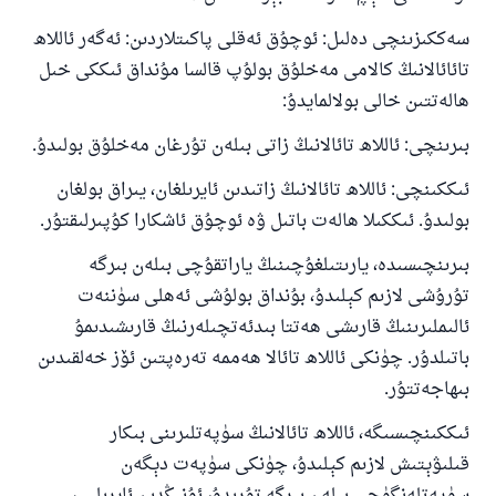
سەككىزىنچى دەلىل: ئوچۇق ئەقلى پاكىتلاردىن: ئەگەر ئاللاھ
تائائالانىڭ كالامى مەخلۇق بولۇپ قالسا مۇنداق ئىككى خىل
ھالەتتىن خالى بولالمايدۇ:
بىرىنچى: ئاللاھ تائالانىڭ زاتى بىلەن تۇرغان مەخلۇق بولىدۇ.
ئىككىنچى: ئاللاھ تائالانىڭ زاتىدىن ئايرىلغان، يىراق بولغان
بولىدۇ. ئىككىلا ھالەت باتىل ۋە ئوچۇق ئاشكارا كۇپىرلىقتۇر.
بىرىنچىسىدە، يارىتىلغۇچىنىڭ ياراتقۇچى بىلەن بىرگە
تۇرۇشى لازىم كېلىدۇ، بۇنداق بولۇشى ئەھلى سۈننەت
ئالىملىرىنىڭ قارىشى ھەتتا بىدئەتچىلەرنىڭ قارىشىدىمۇ
باتىلدۇر. چۈنكى ئاللاھ تائالا ھەممە تەرەپتىن ئۆز خەلقىدىن
بىھاجەتتۇر.
ئىككىنچىسىگە، ئاللاھ تائالانىڭ سۈپەتلىرىنى بىكار
قىلىۋېتىش لازىم كېلىدۇ، چۈنكى سۈپەت دېگەن