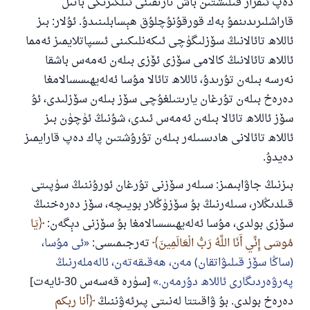
دەپ ئىقرار قىلىشتىن باش تارتقىنى ئىلگىرىكى باتىل
قاراشلىرىدىنمۇ بەك قورقۇنۇچلۇق ھېسابلىنىدۇ. ئۇلار: بىز
ئاللاھ تائالانىڭ سۆزلىگۈچى ئىكەنلىكىنى ئىسپاتلايمىز ئەمما
ئاللاھ تائالانىڭ كالامى سۆزى ئۆزى بىلەن ئەمەس باشقا
نەرسە بىلەن تۇرىدۇ، ئاللاھ تائالا مۇسا ئەلەيھىسسالامغا
دەرەخ بىلەن تۇرغان يارىتىلغۇچى سۆز بىلەن سۆزلىدى، ئۇ
سۆز ئاللاھ تائالا بىلەن ئەمەس ئىدى، شۇنىڭ ئۈچۈن بىز
ئاللاھ تائالانى ھادىسىلەر بىلەن تۇرۇشتىن پاك دەپ قارايمىز
دەيدۇ.
بىزنىڭ جاۋابىمىز: سىلەر سۆزنى تۇرغان ئورۇننىڭ سۈپىتى
قىلدىڭلار، سىلەرنىڭ بۇ سۆزۈڭلار بويىچە، سۆز دەرەخنىڭ
سۆزى بولدى، مۇسا ئەلەيھىسسالامغا بۇ سۆزنى دېگەن:
يَا
مُوسَى إِنِّي أَنَا اللَّهُ رَبُّ الْعَالَمِينَ
تەرجىمىسى:
ئى مۇسا،
(ساڭا سۆز قىلىۋاتقان) مەن، ھەقىقەتەن، ئالەملەرنىڭ
پەرۋەردىگارى ئاللاھ دۇرمەن.
[سۈرە قەسەس 30-ئايەت]
دەرەخ بولدى. بۇ ۋاقىتتا لەنىتى پىرئەۋننىڭ
أنا ربكم