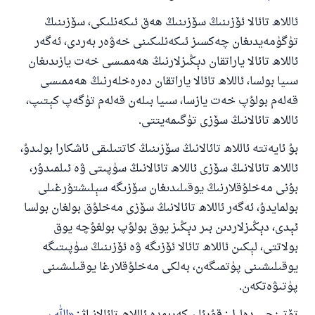
ئاللاھ تائالا ئۆزىنىڭ سۆزىنىڭ ھەق ئىكەنلىكى، سۆزىنىڭ
تۈگۈمەيدىغان چەكسىز ئىكەنلىكىنى خەۋەر بەردى، ئەگەر
ئاللاھ تائالا ياراتقان دېڭىزلارنىڭ ھەممىسى خەت يازىدىغان
سىيا بولسا، ئاللاھ تائالا ياراتقان دەرەخلەرنىڭ ھەممىسى
قەلەم بولۇپ خەت يازسا، سىيا بىلەن قەلەم تۈگەپ كېتىپ،
ئاللاھ تائالانىڭ سۆزى تۈگىمەيتتى.
بۇ ئايەتتە ئاللاھ تائالانىڭ سۆزىنىڭ كاتتىلىقى ئاشكارا بولىدۇ،
ئاللاھ تائالانىڭ سۆزى ئاللاھ تائالانىڭ سۈپىتى ۋە ئىلمىدۇر،
بۇنى مەخلۇقلارنىڭ يوقىلىدىغان سۆزىگە سېلىشتۇرغىلى
بولمايدۇ، ئەگەر ئاللاھ تائالانىڭ سۆزى مەخلۇق بولغان بولسا
ئېدى، دېڭىزلاردىن بىر دېڭىز يوق بولۇپ بولغۇچە يوق
بولاتتى، لېكىن ئاللاھ تائالا ئۆزىگە ۋە ئۆزىنىڭ سۈپىتىگە
يوقىلىشىنى پۈتمىگەن، بەلكى مەخلۇقلارغا يوقىلىشىنى
پۈتىۋەتكەن.