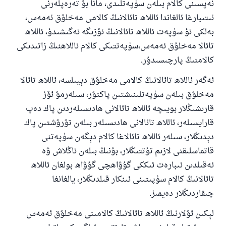
نەپسىنى كالام بىلەن سۈپەتلىدى، مانا بۇ تەرەپلەرنى
ئىتىبارغا ئالغاندا ئاللاھ تائالانىڭ كالامى مەخلۇق ئەمەس،
بەلكى ئۇ سۈپەت ئاللاھ تائالانىڭ ئۆزىگە ئەگىشىدۇ، ئاللاھ
تائالا مەخلۇق ئەمەس،سۈپەتتىكى كالام ئاللاھنىڭ زاتىدىكى
كالامنىڭ پارچىسىدۇر.
ئەگەر ئاللاھ تائالانىڭ كالامى مەخلۇق دېيىلسە، ئاللاھ تائالا
مەخلۇق بىلەن سۈپەتلىنىشتىن پاكتۇر، سىلەرمۇ ئۆز
قارىشىڭلار بويىچە ئاللاھ تائالانى ھادىسىلەردىن پاك دەپ
قارايسىلەر، ئاللاھ تائالانى ھادىسىلەر بىلەن تۇرۇشتىن پاك
دېدىڭلار، سىلەر ئاللاھ تائالاغا كالام دېگەن سۈپەتنى
قاتماسلىقنى لازىم تۇتتىڭلار، بۇنىڭ بىلەن ئاڭلاش ۋە
ئەقىلدىن ئىبارەت ئىككى گۇۋاھچى گۇۋاھ بولغان ئاللاھ
تائالانىڭ كالام سۈپىتىنى ئىنكار قىلدىڭلار، يالغانغا
چىقاردىڭلار دەيمىز.
لېكىن ئۇلارنىڭ ئاللاھ تائالانىڭ كالامىنى مەخلۇق ئەمەس