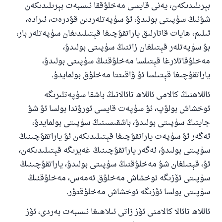
بېرىلىدىكەن، يەنى قايسى مەخلۇققا نىسبەت بېرىلىدىكەن
شۇنىڭ سۈپىتى بولىدۇ، ئۇ سۈپەتلەردىن قۇدرەت، ئىرادە،
ئىلىم، ھايات قاتارلىق ياراتقۇچىغا قېتىلىدىغان سۈپەتلەر بار،
بۇ سۈپەتلەر قېتىلغان زاتنىڭ سۈپىتى بولىدۇ،
مەخلۇقاتلارغا قېتىلسا مەخلۇقنىڭ سۈپىتى بولىدۇ،
ياراتقۇچىغا قېتىلسا ئۇ ۋاقىتتا مەخلۇق بولمايدۇ.
ئاللاھنىڭ كالامى ئاللاھ تائالانىڭ باشقا سۈپەتلىرىگە
ئوخشاش بولۇپ، ئۇ سۈپەت قايسى ئورۇندا بولسا ئۇ شۇ
جاينىڭ سۈپىتى بولىدۇ، باشقىسىنىڭ سۈپىتى بولمايدۇ،
ئەگەر ئۇ سۈپەت ياراتقۇچىغا قېتىلىدىكەن ئۇ ياراتقۇچىنىڭ
سۈپىتى بولىدۇ، ئەگەر ياراتقۇچىنىڭ غەيرىگە قېتىلىدىكەن،
ئۇ، قېتىلغان شۇ مەخلۇقنىڭ سۈپىتى بولىدۇ، ياراتقۇچىنىڭ
سۈپىتى ئۆزىگە ئوخشاش مەخلۇق ئەمەس، مەخلۇقنىڭ
سۈپىتى بولسا ئۆزىگە ئوخشاش مەخلۇقتۇر.
ئاللاھ تائالا كالامنى ئۆز زاتى ئىلاھىغا نىسبەت بەردى، ئۆز