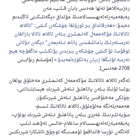
ئالتىنچى دەلىل: خوۋلەتە بىنتى ھەكىيم ئەسسۇلەمىي
رەزىيەللاھۇ ئەنھا ھەدىس بايان قىلىپ، مەن
پەيغەمبەرئەلەيھىسسالامنىڭ مۇنداق دېگەنلىكىنى ئاڭلىدىم
دەيدۇ:
ھەرقانداق بىر ئورۇنغا چۈشكەن كىشى: "ئاللاھ
تائالانىڭ مۇكەممەل كەلىمىلىرى بىلەن ئاللاھ تائالا ياراتقان
نەرسىلەرنىڭ يامانلىقىدىن پاناھ تىلەيمەن" دېگەن دۇئانى
ئوقۇسا، ئۇ كىشى چۈشكەن يىرىدىن يۆتكىلىپ ماڭغۇچە ھېچ
نەرسە ئۇنىڭغا زىيان يەتكۈزەلمەيدۇ.
[مۇسلىم رىۋايىتى
2708-ھەدىس].
ئەگەر ئاللاھ تائالانىڭ مۇكەممەل كەلىمىلىرى مەخلۇق بولغان
بولسا ئۇنىڭ بىلەن پاناھلىق تىلەش شېرىك ھېسابلىناتتى،
چۈنكى مەخلۇقتىن پاناھلىق تىلەش شېرىكتۇر.
ھەممەيلەنگە مەلۇملۇق، ئاللاھ تائالانىڭ ئىسىم-
سۈپەتلىرىنىڭ غەيرى بىلەن پاناھلىق تىلەش شېرىك بولۇپ،
پەيغەمبەرئەلەيھىسسالام ساغلام-خالىس تەۋھىد ئىلىپ
كەلگەن تۇرسا قانداقمۇ ئۇممىتىگە ئوچۇق-ئاشكارا شېرىكتىن