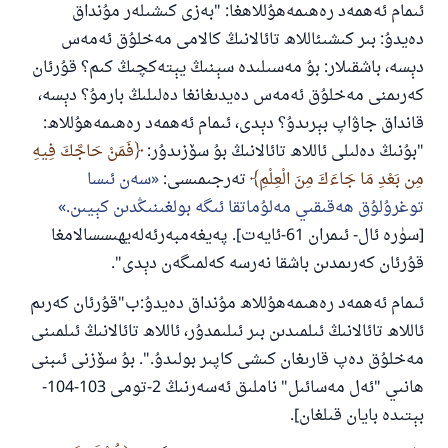
ئىمام ئەھمەد رەھىمەھۇللاھغا: "بەزى كىشىلەر مۇنداق
دەيدۇ: بىر كىشىئاللاھ تائالانىڭ كالامى مەخلۇق ئەمەس
دېسە، باشقىلار: بۇ مەسىلىدە سېنىڭ يېتەكچىڭ كىم؟ قۇرئان
كەرىمنى مەخلۇق ئەمەس دەيدىغانغا دەلىلىڭ بارمۇ؟ دېسە،
قانداق جاۋاپ بېرىدۇ؟ دېدى، ئىمام ئەھمەد رەھىمەھۇللاھ:
"بۇنىڭ دەلىلى ئاللاھ تائالانىڭ بۇ سۆزىدۇر:
فَمَنْ حَاجَّكَ فِيهِ
مِن بَعْدِ مَا جَاءَكَ مِنَ الْعِلْمِ
تەرجىمىسى:
سەن ئىسا
توغرۇلۇق ھەقىقىي مەلۇماتقا ئىگە بولغىنىڭدىن كېيىن.
[سۈرە ئال- ئىمران 61-ئايەت]. پەيغەمبەرئەلەيھىسسالامغا
قۇرئان كەرىمدىن باشقا نەرسە كەلمىگەن دېدى".
ئىمام ئەھمەد رەھىمەھۇللاھ مۇنداق دەيدۇ:ب"قۇرئان كەرىم
ئاللاھ تائالانىڭ ئىلمىدىن بىر ئىلىمدۇر، ئاللاھ تائالانىڭ ئىلمىنى
مەخلۇق دەپ قارىغان كىشى كاپىر بولىدۇ.". بۇ سۆزنى ئىبنى
ھانىي "ئەل مەسائىل" ناملىق ئەسەرنىڭ 2-تومى 103-104-
بېتىدە بايان قىلغان].