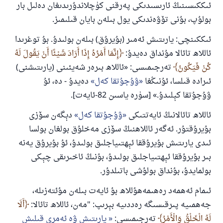
ئىككىسىنىڭ ئارىسىدىكى پەرقنى كۈچلاندۇرىدىغان دەلىل بار
بولۇپ، بۇنى تۆۋەندىكى يول بىلەن بايان قىلىمىز.
ئىككىنچى: يارىتىش ئەمىر (بۇيرۇق) بىلەن بولىدۇ. بۇ توغرىدا
ئاللاھ تائالا مۇنداق دەيدۇ:
إِنَّمَا أَمْرُهُ إِذَا أَرَادَ شَيْئًا أَنْ يَقُولَ لَهُ
كُنْ فَيَكُونُ
تەرجىمىسى: «ئاللاھ بىرەر شەيئىنى (يارىتىشنى)
ئىرادە قىلسا، ئۇنىڭغا
ۋۇجۇتقا كەل
دەيدۇ - دە، ئۇ
ۋۇجۇتقا كېلىدۇ.» [سۈرە ياسىن 82-ئايەت].
ئاللاھ تائالانىڭ ئايەتتىكى
ۋۇجۇتقا كەل
دېگەن سۆزى
بۇيرۇقتۇر. ئەگەر ئاللاھنىڭ سۆزى مەخلۇق بولغان بولسا
ئىدى يارىتىش بۇيرۇققا ئېھتىياجلىق بولىدۇ، ئۇ بۇيرۇق يەنە
بىر بۇيرۇققا ئېھتىياجلىق بولىدۇ، بۇنىڭ ئاخىرىقى چېكى
بولمايدۇ، بۇنداق بولۇشى باتىلدۇر.
ئىمام ئەھمەد رەھىمەھۇللاھ بۇ ئايەت بىلەن مۇئتەزىلە،
جەھمىيە پىرقىسىگە رەددىيە بېرىپ: "مەن، ئاللاھ تائالا:
أَلَا
لَهُ الْخَلْقُ وَالْأَمْرُ
تەرجىمىسى:
يارىتىش ۋە ئەمرى قىلىش