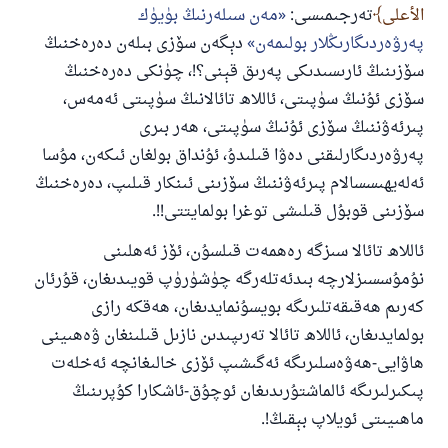
الأعلى
تەرجىمىسى:
مەن سىلەرنىڭ بۈيۈك
پەرۋەردىگارىڭلار بولىمەن
دېگەن سۆزى بىلەن دەرەخنىڭ
سۆزىنىڭ ئارىسىدىكى پەرىق قېنى؟!، چۈنكى دەرەخنىڭ
سۆزى ئۇنىڭ سۈپىتى، ئاللاھ تائالانىڭ سۈپىتى ئەمەس،
پىرئەۋننىڭ سۆزى ئۇنىڭ سۈپىتى، ھەر بىرى
پەرۋەردىگارلىقنى دەۋا قىلىدۇ، ئۇنداق بولغان ئىكەن، مۇسا
ئەلەيھىسسالام پىرئەۋننىڭ سۆزىنى ئىنكار قىلىپ، دەرەخنىڭ
سۆزىنى قوبۇل قىلىشى توغرا بولمايتتى!!.
ئاللاھ تائالا سىزگە رەھمەت قىلسۇن، ئۆز ئەھلىنى
نۇمۇسسىزلارچە بىدئەتلەرگە چۈشۈرۈپ قويىدىغان، قۇرئان
كەرىم ھەقىقەتلىرىگە بويسۇنمايدىغان، ھەقكە رازى
بولمايدىغان، ئاللاھ تائالا تەرىپىدىن نازىل قىلىنغان ۋەھىينى
ھاۋايى-ھەۋەسلىرىگە ئەگىشىپ ئۆزى خالىغانچە ئەخلەت
پىكىرلىرىگە ئالماشتۇرىدىغان ئوچۇق-ئاشكارا كۇپرىنىڭ
ماھىيىتى ئويلاپ بېقىڭ!.