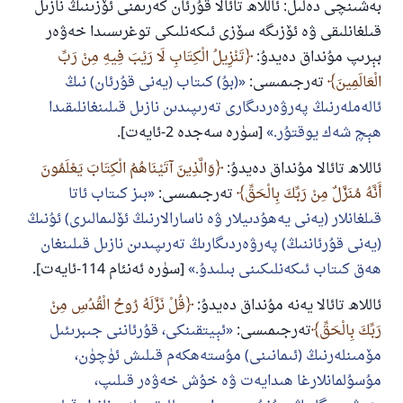
بەشىنچى دەلىل: ئاللاھ تائالا قۇرئان كەرىمنى ئۆزىنىڭ نازىل
قىلغانلىقى ۋە ئۆزىگە سۆزى ئىكەنلىكى توغرىسىدا خەۋەر
بېرىپ مۇنداق دەيدۇ:
تَنْزِيلُ الْكِتَابِ لَا رَيْبَ فِيهِ مِنْ رَبِّ
الْعَالَمِينَ
تەرجىمىسى:
(بۇ) كىتاب (يەنى قۇرئان) نىڭ
ئالەملەرنىڭ پەرۋەردىگارى تەرىپىدىن نازىل قىلىنغانلىقىدا
ھېچ شەك يوقتۇر.
[سۈرە سەجدە 2-ئايەت].
ئاللاھ تائالا مۇنداق دەيدۇ:
وَالَّذِينَ آتَيْنَاهُمُ الْكِتَابَ يَعْلَمُونَ
أَنَّهُ مُنَزَّلٌ مِنْ رَبِّكَ بِالْحَقِّ
تەرجىمىسى:
بىز كىتاب ئاتا
قىلغانلار (يەنى يەھۇدىيلار ۋە ناسارالارنىڭ ئۆلىمالىرى) ئۇنىڭ
(يەنى قۇرئاننىڭ) پەرۋەردىگارىڭ تەرىپىدىن نازىل قىلىنغان
ھەق كىتاب ئىكەنلىكىنى بىلىدۇ.
[سۈرە ئەنئام 114-ئايەت].
ئاللاھ تائالا يەنە مۇنداق دەيدۇ:
قُلْ نَزَّلَهُ رُوحُ الْقُدُسِ مِنْ
رَبِّكَ بِالْحَقِّ
تەرجىمىسى:
ئېيتقىنكى، قۇرئاننى جىبرىئىل
مۆمىنلەرنىڭ (ئىمانىنى) مۇستەھكەم قىلىش ئۈچۈن،
مۇسۇلمانلارغا ھىدايەت ۋە خۇش خەۋەر قىلىپ،