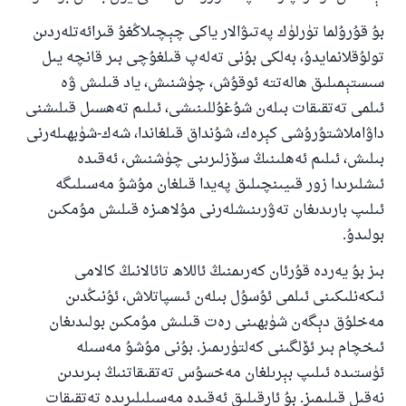
بۇ قۇرۇلما تۈرلۈك پەتىۋالار ياكى چېچىلاڭغۇ قىرائەتلەردىن
تولۇقلانمايدۇ، بەلكى بۇنى تەلەپ قىلغۇچى بىر قانچە يىل
سىستېمىلىق ھالەتتە ئوقۇش، چۈشنىش، ياد قىلىش ۋە
ئىلمى تەتقىقات بىلەن شۇغۇللىنىشى، ئىلىم تەھسىل قىلىشنى
داۋاملاشتۇرۇشى كېرەك، شۇنداق قىلغاندا، شەك-شۈبھىلەرنى
بىلىش، ئىلىم ئەھلىنىڭ سۆزلىرىنى چۈشنىش، ئەقىدە
ئىشلىرىدا زور قىيىنچىلىق پەيدا قىلغان مۇشۇ مەسىلىگە
ئىلىپ بارىدىغان تەۋرىنىشلەرنى مۇلاھىزە قىلىش مۇمكىن
بولىدۇ.
بىز بۇ يەردە قۇرئان كەرىمنىڭ ئاللاھ تائالانىڭ كالامى
ئىكەنلىكىنى ئىلمى ئۇسۇل بىلەن ئىسپاتلاش، ئۇنىڭدىن
مەخلۇق دېگەن شۈبھىنى رەت قىلىش مۇمكىن بولىدىغان
ئىخچام بىر ئۆلگىنى كەلتۈرىمىز. بۇنى مۇشۇ مەسىلە
ئۈستىدە ئىلىپ بېرىلغان مەخسۇس تەتقىقاتنىڭ بىرىدىن
نەقىل قىلىمىز. بۇ ئارقىلىق ئەقىدە مەسىلىلىرىدە تەتقىقات