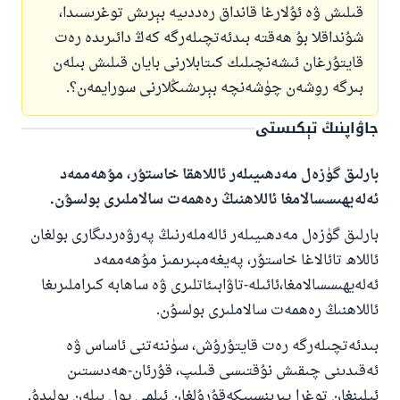
قىلىش ۋە ئۇلارغا قانداق رەددىيە بېرىش توغرىسىدا،
شۇنداقلا بۇ ھەقتە بىدئەتچىلەرگە كەڭ دائىرىدە رەت
قايتۇرغان ئىشەنچىلىك كىتابلارنى بايان قىلىش بىلەن
بىرگە روشەن چۈشەنچە بېرىشىڭلارنى سورايمەن؟.
جاۋاپنىڭ تېكىستى
بارلىق گۈزەل مەدھىيىلەر ئاللاھقا خاستۇر، مۇھەممەد
ئەلەيھىسسالامغا ئاللاھنىڭ رەھمەت سالاملىرى بولسۇن.
بارلىق گۈزەل مەدھىيىلەر ئالەملەرنىڭ پەرۋەردىگارى بولغان
ئاللاھ تائالاغا خاستۇر، پەيغەمبىرىمىز مۇھەممەد
ئەلەيھىسسالامغا،ئائىلە-تاۋابىئاتلىرى ۋە ساھابە كىراملىرىغا
ئاللاھنىڭ رەھمەت سالاملىرى بولسۇن.
بىدئەتچىلەرگە رەت قايتۇرۇش، سۈننەتنى ئاساس ۋە
ئەقىدىنى چىقىش نۇقتىسى قىلىپ، قۇرئان-ھەدىستىن
ئېلىنغان توغرا پىرىنسىپكەقۇرۇلغان ئىلمى يول بىلەن بولىدۇ.