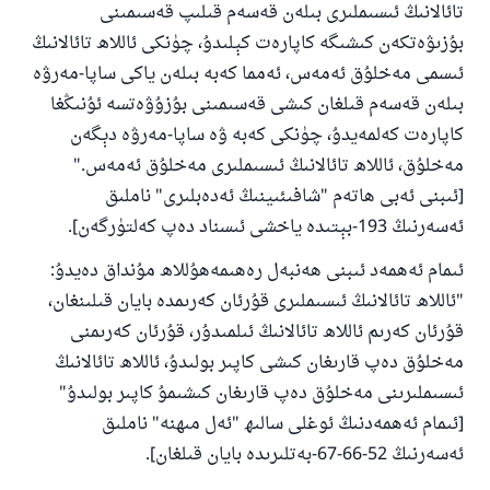
تائالانىڭ ئىسىملىرى بىلەن قەسەم قىلىپ قەسىمىنى
بۇزىۋەتكەن كىشىگە كاپارەت كېلىدۇ، چۈنكى ئاللاھ تائالانىڭ
ئىسمى مەخلۇق ئەمەس، ئەمما كەبە بىلەن ياكى ساپا-مەرۋە
بىلەن قەسەم قىلغان كىشى قەسىمىنى بۇزۇۋەتسە ئۇنىڭغا
كاپارەت كەلمەيدۇ، چۈنكى كەبە ۋە ساپا-مەرۋە دېگەن
مەخلۇق، ئاللاھ تائالانىڭ ئىسىملىرى مەخلۇق ئەمەس."
[ئىبنى ئەبى ھاتەم "شافىئىينىڭ ئەدەبلىرى" ناملىق
ئەسەرنىڭ 193-بېتىدە ياخشى ئىسناد دەپ كەلتۈرگەن].
ئىمام ئەھمەد ئىبنى ھەنبەل رەھىمەھۇللاھ مۇنداق دەيدۇ:
"ئاللاھ تائالانىڭ ئىسىملىرى قۇرئان كەرىمدە بايان قىلىنغان،
قۇرئان كەرىم ئاللاھ تائالانىڭ ئىلمىدۇر، قۇرئان كەرىمنى
مەخلۇق دەپ قارىغان كىشى كاپىر بولىدۇ، ئاللاھ تائالانىڭ
ئىسىملىرىنى مەخلۇق دەپ قارىغان كىشىمۇ كاپىر بولىدۇ"
[ئىمام ئەھمەدنىڭ ئوغلى سالىھ "ئەل مىھنە" ناملىق
ئەسەرنىڭ 52-66-67-بەتلىرىدە بايان قىلغان].