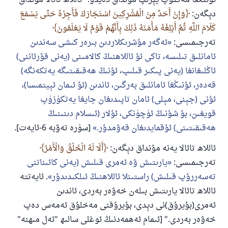
ئۇنىڭغا مەكتۇپ يېزىپ مۇنداق دەيدۇ: "ئاللاھ تائالا مۇنداق
دېگەن:
وَإِنْ أَحَدٌ مِنَ الْمُشْرِكِينَ اسْتَجَارَكَ فَأَجِرْهُ حَتَّى يَسْمَعَ
كَلَامَ اللَّهِ ثُمَّ أَبْلِغْهُ مَأْمَنَهُ ذَلِكَ بِأَنَّهُمْ قَوْمٌ لَا يَعْلَمُونَ
تەرجىمىسى:
ئەگەر مۇشرىكلاردىن بىرەر كىشى سەندىن
ئامانلىق تىلىسە، تاكى ئۇ ئاللاھنىڭ كالامىنى (يەنى قۇرئاننى)
ئاڭلىغانغا (يەنى پىكىر قىلىپ، ئۇنىڭ ھەقىقىتىگە يەتكەنگە)
قەدەر، ئۇنىڭغا ئامانلىق بەرگىن، ئاندىن (ئۇ ئىمان ئېيتمىسا)،
ئۇنى (جېنى، مېلى) ئامان تاپىدىغان جايغا يەتكۈزۈپ
قويغىن، بۇ شۇنىڭ ئۈچۈنكى، ئۇلار (ئىسلام دىنىنىڭ
ھەقىقىتىنى) ئۇقمايدىغان قەۋمدۇر.
[سۈرە تەۋبە 6-ئايەت].
ئاللاھ تائالا يەنە مۇنداق دېگەن:
أَلَا لَهُ الْخَلْقُ وَالْأَمْرُ
تەرجىمىسى:
يارىتىش ۋە ئەمرى قىلىش (يەنى كائىناتنى
تەسەررۇپ قىلىش) راستىنلا ئاللاھنىڭ ئىلكىدىدۇر
. ئايەتتە
ئاللاھ تائالا يارىتىش بىلەن خەۋەر بەردى، ئاندىن
ئەمرى(بۇيرۇق)نى دېدى، بۇيرۇقنى مەخلۇق ئەمەس دەپ
خەۋەر بەردى." [ئىمام ئەھمەدنىڭ ئوغلى سالىھ "ئەل مىھنە"