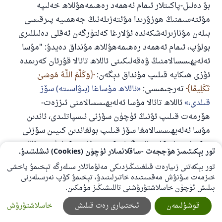
بۇ دەلىل-پاكىتلار ئىمام ئەھمەد رەھىمەھۇللاھ خەلىپە
مۇئتەسىمنىڭ ھوزۇرىدا مۇئتەزىلەنىڭ جەھمىيە پىرقىسى
بىلەن مۇنازىرلەشكەندە ئۇلارغا كەلتۈرگەن ئەقلى دەلىللىرى
بولۇپ، ئىمام ئەھمەد رەھىمەھۇللاھ مۇنداق دەيدۇ: "مۇسا
ئەلەيھىسسالامنىڭ ۋەقەلىكىنى ئاللاھ تائالا قۇرئان كەرىمدە
ئۆزى ھىكايە قىلىپ مۇنداق دېگەن:
وَكَلَّمَ اللَّـهُ مُوسَىٰ
تَكْلِيمًا
تەرجىمىسى:
ئاللاھ مۇساغا (بىۋاسىتە) سۆز
قىلدى،
ئاللاھ تائالا مۇسا ئەلەيھىسسالامنى ئىززەت-
ھۆرمەت قىلىپ ئۇنىڭ ئۈچۈن سۆزنى ئىسپاتلىدى، ئاندىن
مۇسا ئەلەيھىسسالامغا سۆز قىلىپ بولغاندىن كىيىن سۆزنى
تەكىتلەپ (تەكلىيما) دېگەنتەكىت سۆزىنى كەلتۈردى. ئاللاھ
تور بېكىتىمىز ھۆججەت -ساقلانمىلار ئۈچۈن (Cookies) ئىشلىتىدۇ.
تائالا:
إِنَّنِي أَنَا اللَّـهُ لَا إِلَـٰهَ إِلَّا أَنَا فَاعْبُدْنِي
تەرجىمىسى:
مەن
تور بېكەتنى زىيارەت قىلغىنىڭىزدىكى مەلۇماتلار سىلەرگە تېخىمۇ ياخشى
ھەقىقەتەن (ئىبادەتكە لايىق) ئاللاھدۇرمەن، مەندىن باشقا
خىزمەت سۇنۇش مەقسىتىدە خاتىرلىنىدۇ، تېخىمۇ كۆپ نەرسىلەرنى
ھېچ مەبۇد (بەرھەق) يوق، (يالغۇز) ماڭا ئىبادەت قىلغىن
بىلىش ئۈچۈن خاسلاشتۇرۇشنى تاللىشىڭىز مۇمكىن.
دېدى، سىلەر مۇشۇنىمۇ ئىنكار قىلامسىلەر، ئۇ ۋاقىتتا (مەن)
قوشۇلىمەن
ئىختىيارى رەت قىلىش
خاسلاشتۇرۇش
دېگەن سۆزدىكى بىرىنچى شەخسنى ئىپادىلەيدىغان (يا)