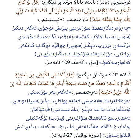
ئۈچىنچى دەلىل: ئاللاھ تائالا مۇنداق دېگەن:
قُلْ لَوْ كَانَ
الْبَحْرُ مِدَادًا لِكَلِمَاتِ رَبِّي لَنَفِدَ الْبَحْرُ قَبْلَ أَنْ تَنْفَدَ كَلِمَاتُ رَبِّي
وَلَوْ جِئْنَا بِمِثْلِهِ مَدَدًا
تەرجىمىسى: «ئېيتقىنكى،
پەرۋەردىگارىمنىڭ سۆزلىرىنى يېزىش ئۈچۈن، ئەگەر دېڭىز
(سۈيى) سىيا بولۇپ كەتسە، پەرۋەردىگارىمنىڭ سۆزلىرى
تۈگىمەي تۇرۇپ، دېڭىز (سۈيى) چوقۇم تۈگەپ كەتكەن
بولاتتى، مۇبادا يەنە شۇنچىلىك دېڭىز (سۈيىنى)
كەلتۈرسەكمۇ.
[سۈرە كەھف 109-ئايەت].
ئاللاھ تائالا مۇنداق دېگەن:
وَلَوْ أَنَّمَا فِي الْأَرْضِ مِنْ شَجَرَةٍ
أَقْلَامٌ وَالْبَحْرُ يَمُدُّهُ مِنْ بَعْدِهِ سَبْعَةُ أَبْحُرٍ مَا نَفِدَتْ كَلِمَاتُ اللَّهِ إِنَّ
اللَّهَ عَزِيزٌ حَكِيمٌ
تەرجىمىسى:
ئەگەر يەر يۈزىدىكى
دەرەخلەرنىڭ ھەممىسى قەلەم بولغان، دېڭىز (سىيا) بولغان،
ئۇنىڭغا يەنە يەتتە دېڭىز (نىڭ سىياسى) قوشۇلغان
تەقدىردىمۇ ئاللاھنىڭ سۆزلىرىنى (يېزىپ) تۈگەتكىلى
بولمايدۇ، ئاللاھ ھەقىقەتەن غالىبتۇر، ھېكمەت بىلەن ئىش
قىلغۇچىدۇر.
[سۈرە لوقمان 27-ئايەت].