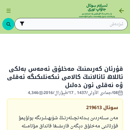
ئىسىم-سۈپەت
قۇرئان كەرىمنىڭ مەخلۇق ئەمەس بەلكى ئاللاھ تائالانىڭ كا
قۇرئان كەرىمنىڭ مەخلۇق ئەمەس بەلكى
ئاللاھ تائالانىڭ كالامى ئىكەنلىكىگە ئەقلى
ۋە نەقلى ئون دەلىل
08/جمادى الأولى/1437 , 17/فېۋرال/2016
4,346
سوئال
219613
مەن سىلەردىن بىدئەتچىلەرنىڭ شۈبھىلىرىگە بولۇپمۇ
قۇرئاننى مەخلۇق دېگەن قارىشىغا قانداق مۇئامىلە