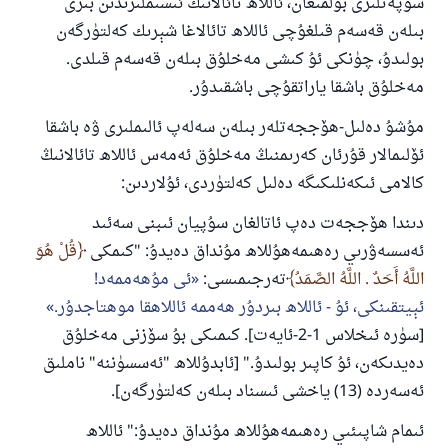
ياخشىلىققا باشلارپ قويغان كىشى قىلغۇچىغا
سۈپەتلىرى بولمىغان، ئاللاھ تائالانىڭ ئىسىملىرىدىن بىرى
ئوخشاش ساۋاپقا ئېرىشىدۇ
بىلەن قەسەم قىلغۇچى ئاللاھ تائالاغا شېرىك كەلتۈرگەن
مۇسلىم رىۋايەت قىلغان (1893) ھەدىس
بولىدۇ، چۈنكى ئۇ كىشى مەخلۇق بىلەن قەسەم قىلدى.
مەخلۇق باشقا ياراتقۇچى باشقىدۇر.
مۇشۇ دەلىل-ھۆججەتلەر بىلەن سەلەپ ئالىملىرى ۋە باشقا
ئىئائە
ئۆلىمالار قۇرئان كەرىمنىڭ مەخلۇق ئەمەس ئاللاھ تائالانىڭ
كالامى ئىكەنلىكىگە دەلىل كەلتۈردى، ئۇلاردىن:
دىندا ھۆججەت دەپ ئاتالغان سۇپيان ئىبنى سەئىد
ئەسسەۋرىي رەھىمەھۇللاھ مۇنداق دەيدۇ: "كىمكى
قُلْ هُوَ
اللَّهُ أَحَدٌ . اللَّهُ الصَّمَدُ
تەرجىمىسى:
ئى مۇھەممەد!
ئېيتقىنكى، ئۇ - ئاللاھ بىردۇر ھەممە ئاللاھقا موھتاجدۇر.
[سۈرە ئىخلاس 1-2-ئايەت]. كىمىكى بۇ سۆزنى مەخلۇق
دەيدىكەن، ئۇ كاپىر بولىدۇ." [ئابدۇللاھ "ئەسسۈننە" ناملىق
ئەسەردە (13) ياخشى ئىسناد بىلەن كەلتۈرگەن].
ئىمام شاپىئىي رەھىمەھۇللاھ مۇنداق دەيدۇ:" ئاللاھ