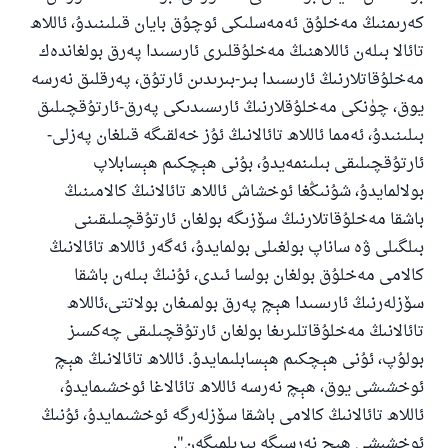
كەرىمنىڭ مەخلۇق ئەمەسلىكى ئوچۇق بايان قىلىنىدۇ، ئاللاھ
تائالا بىلەن ئاللاھنىڭ مەخلۇقلىرى ئارىسىدا پەرق بولغاندەك
مەخلۇقاتلارنىڭ ئارىسىدا بىر-بىرىدىن ئارتۇق، پەرقلىق نەرسە
يوق، چۈنكى مەخلۇقلارنىڭ ئارىسىدىكى پەرق-ئارتۇقچىلىق
بىلىنىدۇ، ئەمما ئاللاھ تائالانىڭ ئۇز خەلقىگە قىلغان پەزلى-
ئارتۇقچىلىقى بىلىنمەيدۇ، بۇنى ھېچكىم ھېسابلاپ
بولالمايدۇ، شۇنىڭغا ئوخشاش ئاللاھ تائالانىڭ كالامىنىڭ
باشقا مەخلۇقاتلارنىڭ سۆزىگە بولغان ئارتۇقچىلىقىنى
بىلگىلى ۋە ساناپ بولغىلى بولمايدۇ، ئەگەر ئاللاھ تائالانىڭ
كالامى مەخلۇق بولغان بولسا ئىدى، ئۇنىڭ بىلەن باشقا
سۆزلەرنىڭ ئارىسىدا ھېچ پەرق بولمىغان بولاتتى،ئاللاھ
تائالانىڭ مەخلۇقاتلىرىغا بولغان ئارتۇقچىلىقى چەكسىز
بولۇپ، ئۇنى ھېچكىم ھېسابلىمايدۇ. ئاللاھ تائالانىڭ ھېچ
ئوخشىشى يوق، ھېچ نەرسە ئاللاھ تائالاغا ئوخشىمايدۇ،
ئاللاھ تائالانىڭ كالامى باشقا سۆزلەرگە ئوخشىمايدۇ، ئۇنىڭ
ئوخشىشى ھېچ نەرسىگە بېرىلمىگەن".