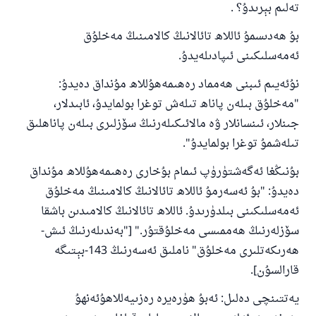
تەلىم بېرىدۇ؟ .
بۇ ھەدىسمۇ ئاللاھ تائالانىڭ كالامىنىڭ مەخلۇق
ئەمەسلىكىنى ئىپادىلەيدۇ.
نۇئەيىم ئىبنى ھەمماد رەھىمەھۇللاھ مۇنداق دەيدۇ:
"مەخلۇق بىلەن پاناھ تىلەش توغرا بولمايدۇ، ئابىدلار،
جىنلار، ئىنسانلار ۋە مالائىكىلەرنىڭ سۆزلىرى بىلەن پاناھلىق
تىلەشمۇ توغرا بولمايدۇ".
بۇنىڭغا ئەگەشتۈرۈپ ئىمام بۇخارى رەھىمەھۇللاھ مۇنداق
دەيدۇ: "بۇ ئەسەرمۇ ئاللاھ تائالانىڭ كالامىنىڭ مەخلۇق
ئەمەسلىكىنى بىلدۈرىدۇ. ئاللاھ تائالانىڭ كالامىدىن باشقا
سۆزلەرنىڭ ھەممىسى مەخلۇقتۇر." ["بەندىلەرنىڭ ئىش-
ھەرىكەتلىرى مەخلۇق" ناملىق ئەسەرنىڭ 143-بېتىگە
قارالسۇن].
يەتتىنچى دەلىل: ئەبۇ ھۈرەيرە رەزىيەللاھۇئەنھۇ