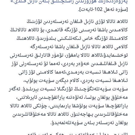
پەرۋەردىگارىڭ ھۇزۇرىدىن راستچىللىق بىلەن نازىل قىلدى.
[سۈرە نەھل 102-ئايەت].
ئاللاھ تائالا ئۆزى نازىل قىلغان نەرسىلەردىن ئۆزىنىڭ
كالامىدىن باشقا نەرسىنى ئۆزىگە قاتمىدى، بۇ ئاللاھ تائالانىڭ
كالامىنىڭ ئۆزىگە خاس ئىكەنلىكىنى بىلدۈرىدۇ، ئاللاھنىڭ
كالامى ئاللاھ تائالا نازىل قىلغان باشقا نەرسىلەرگە
ئوخشىمايدۇ،ئاللاھ تائالا يامغۇر، تۆمۈر قاتارلىق نەرسىلەرنى
نازىل قىلغانلىقىدىن خەۋەر بەردى، ئەمما ئۇ نەرسىلەرنى ئۆز
زاتى ئىلاھىغا نىسبەت بەرمىدى،ئەمما كالامىنى ئۆز زاتى
ئىلاھىغا نىسبەت بەردى، كالام دېگەن سۈپەت بولۇپ،
سۈپەت سۈپەتلەنگۈچىنىڭ ئۆزىگىلا نىسبەت بېرىلىدۇ. ئەگەر
مەخلۇق بولغان بولسا، ئەلۋەتتە ياراتقۇچىدىن ئايرىلاتتى،
ياراتقۇچىغا سۈپەت بولۇشقا يارىمايتتى، چۈنكى ئاللاھ تائالا
مەخلۇقاتلىرىدىن بىھاجەتتۇر. ئاللاھ تائالا مەخلۇقاتلىرىدىن
بولغان نەرسىلەر بىلەن سۈپەتلەنمەيدۇ.