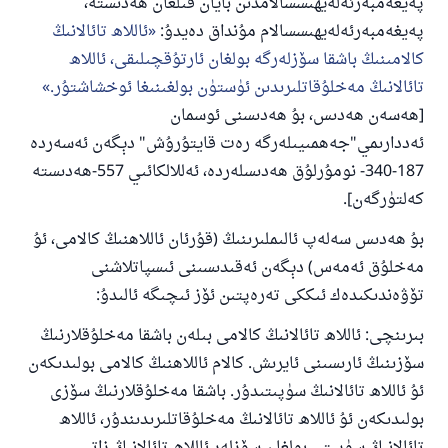
پەيغەمبەرئەلەيھىسسالامدىن بايان قىلغان ھەدىستە،
پەيغەمبەرئەلەيھىسسالام مۇنداق دەيدۇ:
ئاللاھ تائالانىڭ
كالامىنىڭ باشقا سۆزلەرگە بولغان ئارتۇقچىلىقى، ئاللاھ
تائالانىڭ مەخلۇقاتلىرىدىن ئۈستۈن بولغىنىغا ئوخشاشتۇر.
[ھەسەن ھەدىس، بۇ ھەدىسنى ئوسمان
ئەددارىمي"جەھمىيىلەرگە رەت قايتۇرۇش" دېگەن ئەسەردە
187-340- نومۇرلۇق ھەدىسلەردە، ئەللالكائىي 557-ھەدىستە
كەلتۈرگەن].
بۇ ھەدىس سەلەپ ئالىملىرىنىڭ (قۇرئان ئاللاھنىڭ كالامى، ئۇ
مەخلۇق ئەمەس) دېگەن ئەقىدىسىنى ئىسپاتلاشنى
تۆۋەندىكىدەك ئىككى تەرەپتىن ئۆز ئىچىگە ئالىدۇ:
بىرىنچى: ئاللاھ تائالانىڭ كالامى بىلەن باشقا مەخلۇقلارنىڭ
سۆزىنىڭ ئارىسىنى ئايرىش. كالام ئاللاھنىڭ كالامى بولىدىكەن
ئۇ ئاللاھ تائالانىڭ سۈپىتىدۇر. باشقا مەخلۇقلارنىڭ سۆزى
بولىدىكەن ئۇ ئاللاھ تائالانىڭ مەخلۇقاتلىرىدىندۇر، ئاللاھ