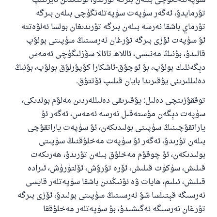
سۈپەتلەنگۈچى بىلەن بىرگە تۇرىدۇ، ئۇنىڭدىن ئايرىلىپ
تۇرمايدۇ، ئەگەر سۈپەت سۈپەتلەنگۈچى بىلەن بىرگە
تۇرماي باشقا نەرسە بىلەن بىرگە تۇرىدىغان بولسا ئەلۋەتتە
ئۇ سۈپەت ئۆزى بىرگە تۇرغان نەرسىنىڭ سۈپىتى بولۇپ
قالىدۇ، بۇنىڭ مەنىسى، ئاللاھ تائالا سۆزلىگۈچى ئەمەس
دېگەنلىك بولۇپ، بۇ ئوچۇق-ئاشكارا كۇپۇرلۇق بولۇپ، بۇنىڭ
دەلىللىرىنى يۇقىرىدا بايان قىلىپ ئۆتتۇق.
توققۇزىنچى دەلىل: يۇقىرىقى دەلىللەردىن مەلۇم بولدىكى،
سۈپەت دېگەن مۇستەقىل نەرسە ئەمەس، ئەگەر ئۇ
ياراتقۇچىنىڭ سۈپىتى بولىدىكەن، ئۇ سۈپەت ياراتقۇچى
بىلەن تۇرىدۇ، ئەگەر ئۇ سۈپەت مەخلۇقنىڭ سۈپىتى
بولىدىكەن، ئۇ چوقۇم مەخلۇق بىلەن تۇرىدۇ، ھەرىكەت
قىلىش، سۈكۈت قىلىش، ئۆرە تۇرۇش، ئۆلتۈرۈش، ئىرادە
قىلىش، ئىلىم، ھايات ۋە ئۇنىڭدىن باشقا سۈپەتلەر قايسى
نەرسىگە قېتىلسا شۇ نەرسىنىڭ سۈپىتى بولىدۇ، ئۆزى بىرگە
تۇرغان نەرسىگە ئەگىشىدۇ، بۇ سۈپەتلەر مەخلۇققا