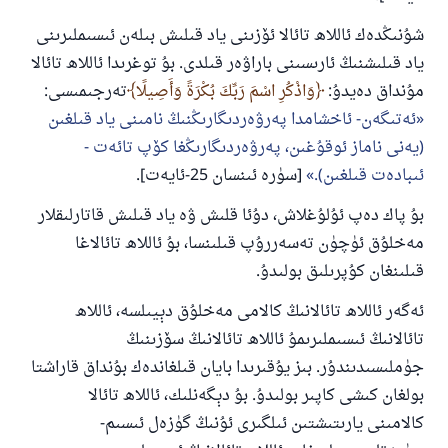
شۇنىڭدەك ئاللاھ تائالا ئۆزىنى ياد قىلىش بىلەن ئىسىملىرىنى
ياد قىلىشنىڭ ئارىسىنى باراۋەر قىلدى. بۇ توغرىدا ئاللاھ تائالا
مۇنداق دەيدۇ:
وَاذْكُرِ اسْمَ رَبِّكَ بُكْرَةً وَأَصِيلًا
تەرجىمىسى:
ئەتىگەن- ئاخشامدا پەرۋەردىگارىڭنىڭ نامىنى ياد قىلغىن
(يەنى ناماز ئوقۇغىن، پەرۋەردىگارىڭغا كۆپ تائەت -
ئىبادەت قىلغىن).
[سۈرە ئىنسان 25-ئايەت].
بۇ پاك دەپ ئۇلۇغلاش، دۇئا قلىش ۋە ياد قىلىش قاتارلىقلار
مەخلۇق ئۈچۈن تەسەررۇپ قىلىنسا، بۇ ئاللاھ تائالاغا
قىلىنغان كۇپرىلىق بولىدۇ.
110845 - نومۇرلۇق سوئالنىڭ جاۋابى
ئەگەر ئاللاھ تائالانىڭ كالامى مەخلۇق دېيىلسە، ئاللاھ
تائالانىڭ ئىسىملىرىمۇ ئاللاھ تائالانىڭ سۆزىنىڭ
ئائىلىنى ساقلاپ قالدى
جۈملىسىدىندۇر. بىز يۇقىرىدا بايان قىلغاندەك بۇنداق قاراشتا
ئۇممەتكە جاۋاپ بېرىشىمىزگە ياردەم قىلىڭ
بولغان كىشى كاپىر بولىدۇ. بۇ دېگەنلىك، ئاللاھ تائالا
كالامىنى يارىتىشتىن ئىلگىرى ئۇنىڭ گۈزەل ئىسىم-
پەيغەمبەرئەلەيھىسسالام مۇنداق دېگەن: