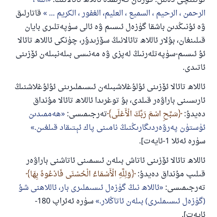
تۆتىنچى دەلىل: قۇرئان كەرىمدە ئاللاھ تائالانىڭ:
الله ،
الرحمن ، الرحيم ، السميع ، العليم، الغفور ، الكريم ...
قاتارلىق
ۋە ئۇنىڭدىن باشقا گۈزەل ئىسىم ۋە ئالى سۈپەتلىرى بايان
قىلىنغان، بۇلار ئاللاھ تائالانىڭ سۆزىدۇر، چۈنكى ئاللاھ تائالا
ئۇ ئىسىم-سۈپەتلەرنىڭ لەپزى ۋە مەنىسى بىلەنبىلەن ئۆزىنى
ئاتىدى.
ئاللاھ تائالا ئۆزىنى ئۇلۇغلاشبىلەن ئىسىملىرىنى ئۇلۇغلاشنىڭ
ئارىسىنى باراۋەر قىلدى، بۇ توغرىدا ئاللاھ تائالا مۇنداق
دەيدۇ:
سَبِّحِ اسْمَ رَبِّكَ الْأَعْلَى
تەرجىمىسى:
ھەممىدىن
ئۈستۈن پەرۋەردىگارىڭنىڭ نامىنى پاك ئېتىقاد قىلغىن.
سۈرە ئەئلا 1-ئايەت].
ئاللاھ تائالا ئۆزىنى ئاتاش بىلەن ئىسمىنى ئاتاشنى باراۋەر
قىلىپ مۇنداق دەيدۇ:
وَلِلَّهِ الْأَسْمَاءُ الْحُسْنَى فَادْعُوهُ بِهَا
تەرجىمىسى:
ئاللاھ نىڭ گۈزەل ئىسىملىرى بار، ئاللاھنى شۇ
(گۈزەل ئىسىملىرى) بىلەن ئاتاڭلار.
سۈرە ئەئراپ 180-
ئايەت].