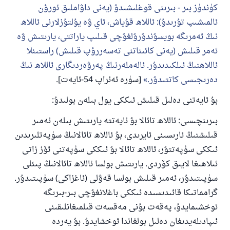
كۈندۈز بىر - بىرىنى قوغلىشىدۇ (يەنى داۋاملىق ئورۇن
ئالمىشىپ تۇرىدۇ): ئاللاھ قۇياش، ئاي ۋە يۇلتۇزلارنى ئاللاھ
نىڭ ئەمرىگە بويسۇندۇرۇلغۇچى قىلىپ ياراتتى، يارىتىش ۋە
ئەمر قىلىش (يەنى كائىناتنى تەسەررۇپ قىلىش) راستىنلا
ئاللاھنىڭ ئىلكىدىدۇر. ئالەملەرنىڭ پەرۋەردىگارى ئاللاھ نىڭ
دەرىجىسى كاتتىدۇر.
[سۈرە ئەئراپ 54-ئايەت].
بۇ ئايەتنى دەلىل قىلىش ئىككى يول بىلەن بولىدۇ:
بىرىنچىسى: ئاللاھ تائالا بۇ ئايەتتە يارىتىش بىلەن ئەمىر
قىلىشنىڭ ئارىسىنى ئايرىدى، بۇ ئاللاھ تائالانىڭ سۈپەتلىرىدىن
ئىككى سۈپەتتۇر، ئاللاھ تائالا بۇ ئىككى سۈپەتنى ئۆز زاتى
ئىلاھىغا لايىق كۆردى. يارىتىش بولسا ئاللاھ تائالانىڭ پىئلى
سۈپىتىدۇر، ئەمىر قىلىش بولسا قەۋلى (ئاغزاكى) سۈپىتىدۇر.
گرامماتىكا قائىدىسىدە ئىككى باغلانغۇچى بىر-بىرىگە
ئوخشىمايدۇ، پەقەت بۇنى مەقسەت قىلمىغانلىقىنى
ئىپادىلەيدىغان دەلىل بولغاندا ئوخشايدۇ. بۇ يەردە