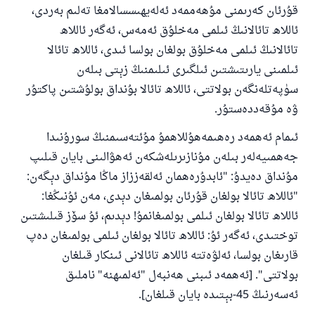
قۇرئان كەرىمنى مۇھەممەد ئەلەيھىسسالامغا تەلىم بەردى،
ئاللاھ تائالانىڭ ئىلمى مەخلۇق ئەمەس، ئەگەر ئاللاھ
تائالانىڭ ئىلمى مەخلۇق بولغان بولسا ئىدى، ئاللاھ تائالا
ئىلمىنى يارىتىشتىن ئىلگىرى ئىلىمنىڭ زېتى بىلەن
سۈپەتلەنگەن بولاتتى، ئاللاھ تائالا بۇنداق بولۇشتىن پاكتۇر
ۋە مۇقەددەستۇر.
ئىمام ئەھمەد رەھىمەھۇللاھمۇ مۇئتەسىمنىڭ سورۇنىدا
جەھمىيەلەر بىلەن مۇنازىرىلەشكەن ئەھۋالىنى بايان قىلىپ
مۇنداق دەيدۇ: "ئابدۇرەھمان ئەلقەززاز ماڭا مۇنداق دېگەن:
"ئاللاھ تائالا بولغان قۇرئان بولمىغان دېدى، مەن ئۇنىڭغا:
ئاللاھ تائالا بولغان ئىلمى بولمىغانمۇ! دېدىم، ئۇ سۆز قىلىشتىن
توختىدى، ئەگەر ئۇ: ئاللاھ تائالا بولغان ئىلمى بولمىغان دەپ
قارىغان بولسا، ئەلۋەتتە ئاللاھ تائالانى ئىنكار قىلغان
بولاتتى". [ئەھمەد ئىبنى ھەنبەل "ئەلمىھنە" ناملىق
ئەسەرنىڭ 45-بېتىدە بايان قىلغان].