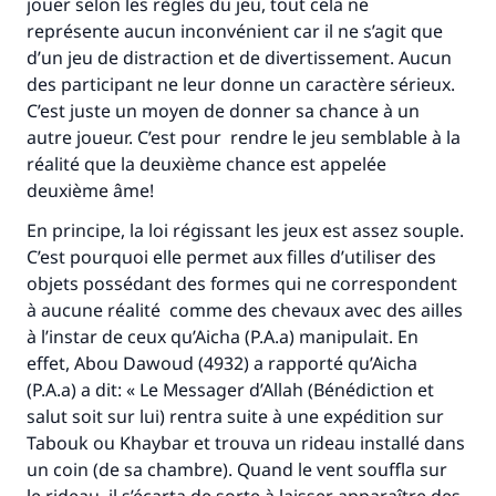
jouer selon les règles du jeu, tout cela ne
représente aucun inconvénient car il ne s’agit que
d’un jeu de distraction et de divertissement. Aucun
des participant ne leur donne un caractère sérieux.
C’est juste un moyen de donner sa chance à un
Faites une différence dans la vie de
autre joueur. C’est pour rendre le jeu semblable à la
réalité que la deuxième chance est appelée
millions de personnes grâce à votre
deuxième âme!
contribution
En principe, la loi régissant les jeux est assez souple.
C’est pourquoi elle permet aux filles d’utiliser des
Aidez nous à apporter des réponses.
objets possédant des formes qui ne correspondent
Le Messager d'Allah (Paix sur lui) a dit:
à aucune réalité comme des chevaux avec des ailles
"Celui qui indique une bonne action obtient la
à l’instar de ceux qu’Aicha (P.A.a) manipulait. En
même récompense que celui qui le fait."
effet, Abou Dawoud (4932) a rapporté qu’Aicha
(MOUSLIM 1893)
(P.A.a) a dit: « Le Messager d’Allah (Bénédiction et
salut soit sur lui) rentra suite à une expédition sur
Tabouk ou Khaybar et trouva un rideau installé dans
Soutenez IslamQA
un coin (de sa chambre). Quand le vent souffla sur