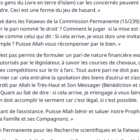
gens du Livre en terre d’islam) car les concernés peuvent 
re. Ceci est une forme du jeu de hasard. »
Soutenez IslamQA
né dans les Fatawas de la Commission Permanente (15/239) :
le pari nommé ‘le droit’ ? Comment le juger si la mise est 
e comme celui qui dit : Si cela arrive, je vous dois une invit
mple ? Puisse Allah vous récompenser par le bien. »
n’est pas permis de formuler un pari de nature financière exc
utorisés par le législateur, à savoir les courses de chevaux,
 compétitions sur le tir à l’arc. Tout autre pari ne doit pas
ier car cela entraîne la spoliation des biens d’autrui et s’as
rdit par Allah le Très-Haut et Son Messager (Bénédiction et s
 Quant au fait de dire : si cela arrive, je m’engage à vous faire
doit accomplir le serment car c'est légal, si c'est possible.
rant de l’assistance. Puisse Allah bénir et saluer notre Prop
Famille et ses Compagnons. »
 Permanente pour les Recherche scientifiques et la Fatwas