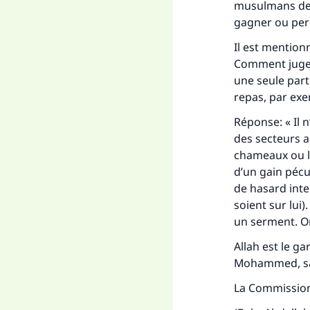
musulmans des 
gagner ou perd
Il est mention
Comment juger 
une seule parti
repas, par exe
Réponse: « Il 
des secteurs a
chameaux ou les
d’un gain pécun
de hasard inte
soient sur lui).
un serment. On 
Allah est le ga
Mohammed, sa 
La Commission