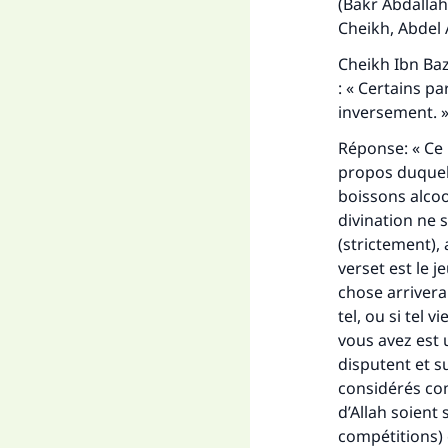
(Bakr Abdallah
Cheikh, Abdel 
Cheikh Ibn Baz
: « Certains pa
inversement. » 
Réponse: « Ce n’
propos duquel 
boissons alcoo
divination ne 
(strictement), 
verset est le 
chose arrivera.
tel, ou si tel v
vous avez est u
disputent et su
considérés co
d’Allah soient s
compétitions)