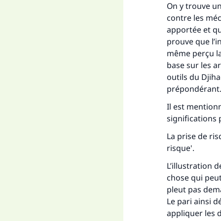
On y trouve un
contre les mécr
apportée et q
prouve que l’in
même perçu la m
base sur les ar
outils du Djihad
prépondérant.
Fai
Il est mentionn
significations 
La prise de ris
risque'.
L’illustration
"Ce
chose qui peut
pleut pas dema
Le pari ainsi d
appliquer les 