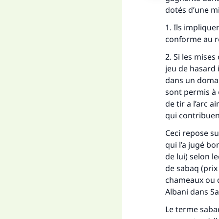
dotés d’une mis
1. Ils impliqu
conforme au ré
2. Si les mises
jeu de hasard i
dans un domain
sont permis à 
de tir a l’arc 
qui contribuent
Ceci repose su
qui l’a jugé bo
de lui) selon l
de sabaq (prix
chameaux ou de
Albani dans Sa
Le terme
saba