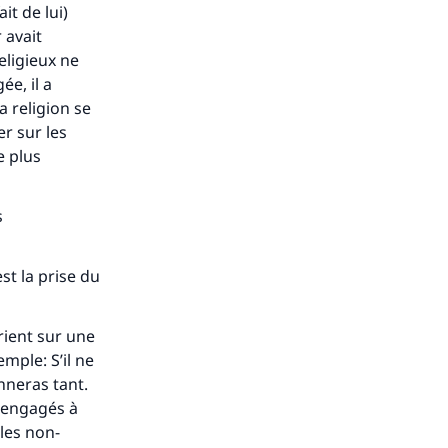
it de lui)
 avait
eligieux ne
ée, il a
a religion se
er sur les
le plus
s de
s
est la prise du
rient sur une
ense
xemple:
S’il ne
nneras tant
.
s engagés à
(les non-