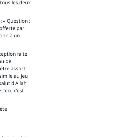
tous les deux
 « Question :
offerte par
ation à un
eption faite
 ou de
 être assorti
simile au jeu
alut d'Allah
 ceci, c’est
hète