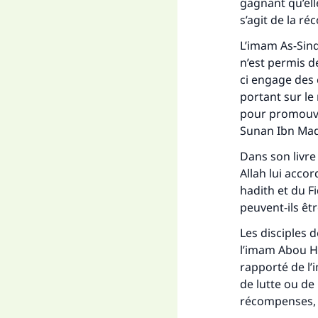
gagnant qu’ell
s’agit de la 
L’imam As-Sindi
n’est permis d
ci engage des 
portant sur le
pour promouvoi
Sunan Ibn Ma
Dans son livre 
Allah lui accor
hadith et du Fi
peuvent-ils êt
Les disciples 
l’imam Abou Ha
rapporté de l’
de lutte ou de 
récompenses, ce