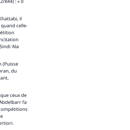
2/844) : « Il
hattabi, il
 quand celle-
étition
ncitation
Sindi
‘Ala
m (Puisse
oran, du
rant,
s que ceux de
Abdelbarr l’a
 compétitions
de
ortiori.