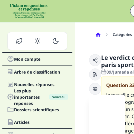
Catégories
Le verdict
Mon compte
paris sport
Arbre de classification
09/Jumada al
Nouvelles réponses
Question
3
Les plus
Je travaill
importantes
Nouveau
lui un progr
réponses
partir d’un 
Dossiers scientifiques
‘Télégram’. 
Articles
c’était diffé
perte d’arge