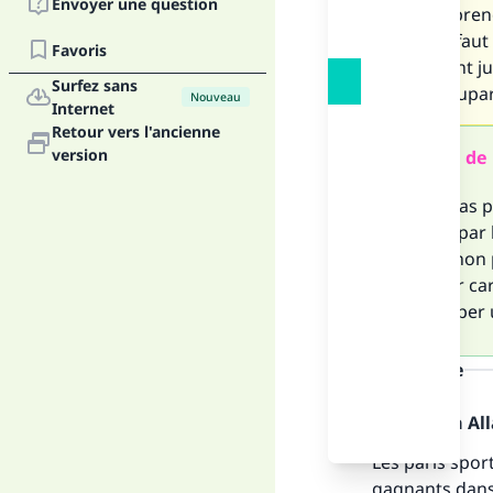
Envoyer une question
ne comprends
paris. Il fau
Favoris
Comment juger
Surfez sans
sur la plupa
Nouveau
Internet
Retour vers l'ancienne
version
Résumé de 
Il n’est pas
donnés par l
permis non p
financier ca
développer 
la réponse
Louange à Alla
Les paris spor
gagnants dans 