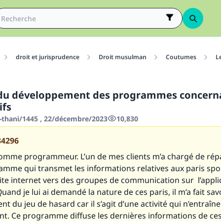
droit et jurisprudence
Droit musulman
Coutumes
L
 du développement des programmes concerna
ifs
-thani/1445 , 22/décembre/2023
10,830
34296
e comme programmeur. L’un de mes clients m’a chargé de rép
amme qui transmet les informations relatives aux paris spor
site internet vers des groupes de communication sur l’appli
Quand je lui ai demandé la nature de ces paris, il m’a fait sav
rent du jeu de hasard car il s’agit d’une activité qui n’entraîn
nt. Ce programme diffuse les dernières informations de ces 