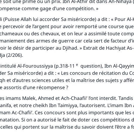
e soit une prime ou un prix. Ibn Al-Athir dit dans
An-Nihaya
(
récompense comme gage d’une compétition. »
 (Puisse Allah lui accorder Sa miséricorde) a dit : « Pour Al-K
e percevoir de l’argent pour avoir remporté une course que
chameaux ou des chevaux, et on leur a assimilé toute comp
 maniement des armes de guerre car cela sert de facteur d’i
r le désir de participer au Djihad. » Extrait de
Hachiyat As-
dja
(2/206).
e
intitulé
Al-Fouroussiyya
(p.318-11
question), Ibn Al-Qayyi
der Sa miséricorde) a dit : « Les concours de récitation du C
qh et d’autres sciences utiles et la maîtrise des sujets y affé
re assortis d’une récompense ?
des imams Malek, Ahmed et Ach-Chaafii’ l’ont interdit. Tandi
nifa, et notre cheikh Ibn Taimiyya, l’autorisent. L’imam Ibn 
imam Ac-Chafii’. Ces concours sont plus importants que les
natation. Si on a autorisé le fait de doter ces compétitions 
lles qui portent sur la maîtrise du savoir doivent l’être a f