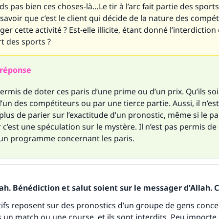
 pas bien ces choses-là…Le tir à l’arc fait partie des sport
t savoir que c’est le client qui décide de la nature des compét
 cette activité ? Est-elle illicite, étant donné l’interdiction
rt des sports ?
réponse
 permis de doter ces paris d’une prime ou d’un prix. Qu’ils so
’un des compétiteurs ou par une tierce partie. Aussi, il n’es
lus de parier sur l’exactitude d’un pronostic, même si le par
r c’est une spéculation sur le mystère. Il n’est pas permis de
un programme concernant les paris.
h. Bénédiction et salut soient sur le messager d'Allah. C
tifs reposent sur des pronostics d’un groupe de gens conce
un match ou une course, et ils sont interdits. Peu importe q