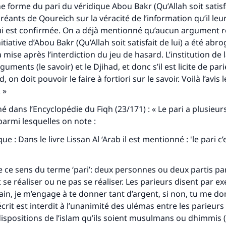
e forme du pari du véridique Abou Bakr (Qu’Allah soit satisfa
éants de Qoureïch sur la véracité de l’information qu’il leur
ui est confirmée. On a déjà mentionné qu’aucun argument r
itiative d’Abou Bakr (Qu’Allah soit satisfait de lui) a été abrog
ise après l’interdiction du jeu de hasard. L’institution de l
guments (le savoir) et le Djihad, et donc s’il est licite de pari
, on doit pouvoir le faire à fortiori sur le savoir. Voilà l’avis 
 »
tes une différence dans la vie de million
é dans l’Encyclopédie du Fiqh (23/171) : « Le pari a plusieur
personnes grâce à votre contribution
parmi lesquelles on note :
que : Dans le livre
Lissan Al ‘Arab
il est mentionné : 'le pari c’
Aidez nous à apporter des réponses.
Le Messager d'Allah (Paix sur lui) a dit:
 de ce sens du terme ‘pari’: deux personnes ou deux partis pa
lui qui indique une bonne action obtient la même récomp
 se réaliser ou ne pas se réaliser. Les parieurs disent par e
que celui qui le fait."
in, je m’engage à te donner tant d’argent, si non, tu me do
écrit est interdit à l’unanimité des ulémas entre les parieur
(MOUSLIM 1893)
dispositions de l’islam qu’ils soient musulmans ou
dhimmis