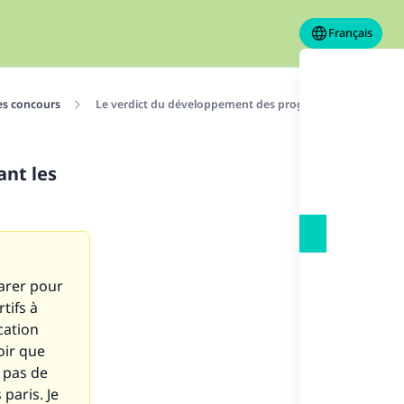
Français
es concours
Le verdict du développement des programmes concernant 
nt les
arer pour
tifs à
cation
oir que
e pas de
paris. Je