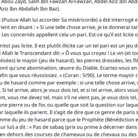
 Abou Zayd, Salih Ibn Fawzan Al-Fawzan, Abdel Aziz Ibn Abda
Aziz Ibn Abdallah Ibn Baz).
 (Puisse Allah lui accorder Sa miséricorde) a été interrogé 
rient en disant : « Si une telle chose arrive, je te donnerai ta
Les concernés appellent cela un pari. Est-ce qu’il est licite 
est pas licite. Il est plutôt illicite car un tel pari est un jeu
Allah le Transcendant dit: « Ô vous qui croyez ! Le vin (et t
lisées) le
maysir
(jeu de hasard), les pierres dressées, les f
sont qu'une abomination, œuvre du Diable. Ecartez-vous en
afin que vous réussissiez. » (Coran : 5/90). Le terme
maysir
c
jeu de hasard comme par exemple : si une telle chose arrive, 
 Si tel arrive, alors je vous dois tel, et si tel arrive, alors v
ient, vous me devez tel, mais s’il ne vient pas, je vous dois tel
ne pierre ou de l’or, ou quelle que soit la question sur laquel
r laquelle ils parient. Il s’agit de dire que ce genre de paris 
mme du jeu de hasard parce que le Prophète (Bénédiction e
ur lui) a dit : « Pas de
sabaq
(prix ou prime à décerner dans 
 en dehors des courses de chameaux ou de chevaux ou des