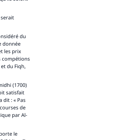
 serait
considéré du
tie donnée
 les prix
es compétions
 et du Fiqh,
midhi (1700)
t satisfait
 dit : « Pas
 courses de
ique par Al-
orte le