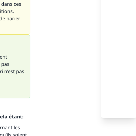
s dans ces
itions.
 de parier
ient
t pas
i n’est pas
ela étant:
rnant les
u’ils soient