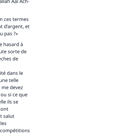
llah Aal Ach-
en ces termes
nt d’argent, et
ou pas ?»
 de hasard à
oute sorte de
lèches de
ité dans le
une telle
ous me devez
, ou si ce que
le ils se
sont
t salut
les
 compétitions