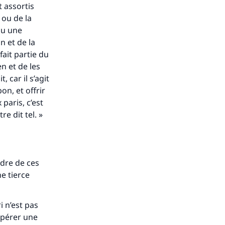
t assortis
 ou de la
ou une
n et de la
ait partie du
n et de les
, car il s’agit
on, et offrir
paris, c’est
re dit tel. »
adre de ces
e tierce
i n’est pas
'opérer une