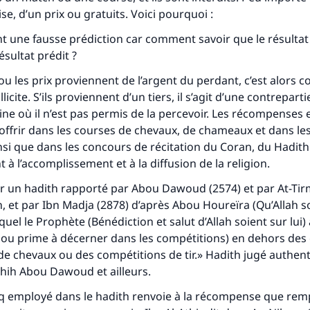
e, d’un prix ou gratuits. Voici pourquoi :
ent une fausse prédiction car comment savoir que le résultat
sultat prédit ?
 ou les prix proviennent de l’argent du perdant, c’est alors 
llicite. S’ils proviennent d’un tiers, il s’agit d’une contrepar
e où il n’est pas permis de la percevoir. Les récompenses et
offrir dans les courses de chevaux, de chameaux et dans l
ainsi que dans les concours de récitation du Coran, du Hadith
 à l’accomplissement et à la diffusion de la religion.
r un hadith rapporté par Abou Dawoud (2574) et par At-Tir
n, et par Ibn Madja (2878) d’après Abou Houreïra (Qu’Allah soi
equel le Prophète (Bénédiction et salut d’Allah soient sur lui) a
 ou prime à décerner dans les compétitions) en dehors des
 chevaux ou des compétitions de tir.» Hadith jugé authent
hih Abou Dawoud et ailleurs.
q
employé dans le hadith renvoie à la récompense que remp