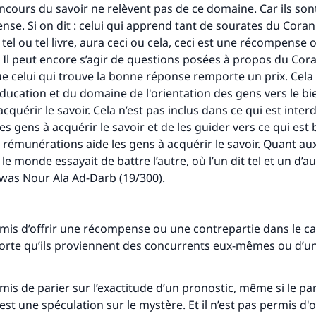
concours du savoir ne relèvent pas de ce domaine. Car ils son
se. Si on dit : celui qui apprend tant de sourates du Coran
tel ou tel livre, aura ceci ou cela, ceci est une récompense 
Il peut encore s’agir de questions posées à propos du Cora
 celui qui trouve la bonne réponse remporte un prix. Cela f
ducation et du domaine de l'orientation des gens vers le bie
quérir le savoir. Cela n’est pas inclus dans ce qui est interdit
s gens à acquérir le savoir et de les guider vers ce qui est b
 rémunérations aide les gens à acquérir le savoir. Quant aux 
e monde essayait de battre l’autre, où l’un dit tel et un d’aut
awas
Nour Ala Ad-Darb
(19/300).
ermis d’offrir une récompense ou une contrepartie dans le c
orte qu’ils proviennent des concurrents eux-mêmes ou d’un
rmis de parier sur l’exactitude d’un pronostic, même si le par
’est une spéculation sur le mystère. Et il n’est pas permis d