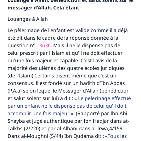
Louange à Allah. Bénédiction et salut soient sur le
messager d'Allah. Cela étant:
Louanges à Allah
Le pèlerinage de l'enfant est valide comme il a déjà
été dit dans le cadre de la réponse donnée à la
question n°
13636
. Mais il ne le dispense pas de
celui prescrit par l'Islam et qu'il ne doit effectuer
qu'une fois majeur et capable. C'est l'avis de la
majorité des ulémas des quatre écoles juridiques
(de l'Islam).Certains disent même que c'est un
consensus. Il est fondé sur un hadith d'Ibn Abbas
(P.A.a) selon lequel le Messager d'Allah (bénédiction
et salut soient sur lui) a dit :
Le pèlerinage effectué
par un enfant ne le dispense pas de celui qu'il doit
accomplir une fois majeur
. (Rapporté par Ibn Abi
Faites une différence dans la vie de
Shayba et jugé authentique par Ibn Hadjar dans at-
millions de personnes grâce à votre
Talkhs (2/220) et par al-Albani dans al-Irwa,4/159.
Dans al-Moughni (5/44) Ibn Qudama dit :
Tous les
contribution