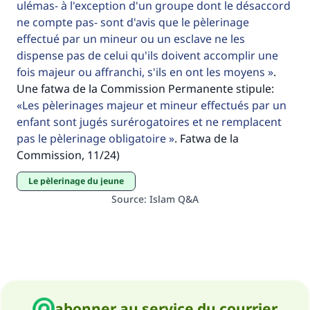
ulémas- à l'exception d'un groupe dont le désaccord
ne compte pas- sont d'avis que le pèlerinage
Aidez nous à apporter des réponses.
effectué par un mineur ou un esclave ne les
Le Messager d'Allah (Paix sur lui) a dit:
dispense pas de celui qu'ils doivent accomplir une
"Celui qui indique une bonne action obtient la
fois majeur ou affranchi, s'ils en ont les moyens
.
même récompense que celui qui le fait."
Une fatwa de la Commission Permanente stipule:
Les pèlerinages majeur et mineur effectués par un
(MOUSLIM 1893)
enfant sont jugés surérogatoires et ne remplacent
pas le pèlerinage obligatoire
. Fatwa de la
Commission, 11/24)
Soutenez IslamQA
Le pèlerinage du jeune
Source
:
Islam Q&A
abonner au service du courrier