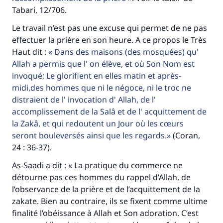
Tabari, 12/706.
Le travail n’est pas une excuse qui permet de ne pas
effectuer la prière en son heure. A ce propos le Très
Haut dit :
Dans des maisons (des mosquées) qu'
Allah a permis que l' on élève, et où Son Nom est
invoqué; Le glorifient en elles matin et après-
midi,des hommes que ni le négoce, ni le troc ne
distraient de l' invocation d' Allah, de l'
accomplissement de la Salâ et de l' acquittement de
Faites une différence dans la vie de
la Zakâ, et qui redoutent un Jour où les cœurs
seront bouleversés ainsi que les regards.
(Coran,
millions de personnes grâce à votre
24 : 36-37).
contribution
As-Saadi a dit : « La pratique du commerce ne
détourne pas ces hommes du rappel d’Allah, de
Aidez nous à apporter des réponses.
l’observance de la prière et de l’acquittement de la
Le Messager d'Allah (Paix sur lui) a dit:
zakate. Bien au contraire, ils se fixent comme ultime
"Celui qui indique une bonne action obtient la
finalité l’obéissance à Allah et Son adoration. C’est
même récompense que celui qui le fait."