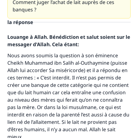
Comment juger l’achat de lait auprès de ces
banques ?
la réponse
Louange à Allah. Bénédiction et salut soient sur le
messager d'Allah. Cela étant:
Nous avons soumis la question à son éminence
Cheikh Muhammad ibn Salih al-Outhaymine (puisse
Allah lui accorder Sa miséricorde) et il a répondu en
ces termes : « C’est interdit. Il n’est pas permis de
Faites une différence dans la vie de
créer une banque de cette catégorie qui ne contient
millions de personnes grâce à votre
que du lait humain car cela entraîne une confusion
au niveau des mères qui ferait qu’on ne connaîtra
contribution
pas la mère. Or dans la loi musulmane, ce qui est
interdit en raison de la parenté l’est aussi à cause du
Aidez nous à apporter des réponses.
lien né de l’allaitement. Si le lait ne provient pas
Le Messager d'Allah (Paix sur lui) a dit:
d’êtres humains, il n’y a aucun mal. Allah le sait
"Celui qui indique une bonne action obtient la
mieux.