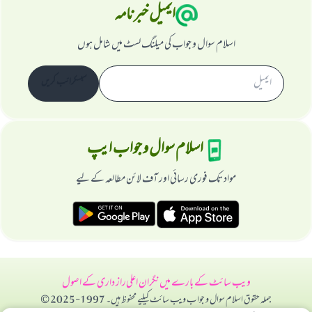
ایمیل خبرنامہ
اسلام سوال و جواب کی میلنگ لسٹ میں شامل ہوں
سبسکرائب کریں
اسلام سوال و جواب ایپ
مواد تک فوری رسائی اور آف لائن مطالعہ کے لیے
ویب سائٹ کے بارے میں
نگران اعلی
راز داری کے اصول
جملہ حقوق اسلام سوال و جواب ویب سائٹ کیلیے محفوظ ہیں۔ 1997-2025 ©