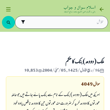
ملک ( دودھ ) بنک کا حکم
16/ربيع الأول/1425 , 05/مئی/2004
10,853
سوال
4049
امریکہ میں ملک ( دودھ ) بنک کے نام سے بنک پاۓ جاتے ہیں جو حاملہ
عورتوں کا دودھ خرید کر ضرورت مند عورتوں جن کا دودھ ناقص یا وہ خود